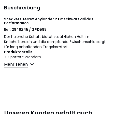
Beschreibung
Sneakers Terrex Anylander R.DY schwarz
adidas
Performance
Ref.
2949245 / GPD598
Der halbhohe Schaft bietet zusätzlichen Halt im
Knöchelbereich und die dämpfende Zwischensohle sorgt
für lang anhaltenden Tragekomfort.
Produktdetails
• Sportart: Wandern
• Flacher Absatz
Mehr sehen
• Verschluss: Schnürung
Material und Pflege
• Obermaterial: 57 % Textil, 43 % Polyester
• Futter: 100% Textil
• Innensohle: 100% Textil
• Laufsohle: 100% Gummi
Farbe:
Schwarz, Braun Beige
Unseren Kunden gefällt auch
Größe
40, 41 1/3, 42, 43 1/3, 44, 45 1/3, 46, 47 1/3