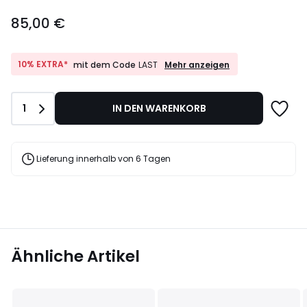
85,00
85,00 €
€.
10%
10% EXTRA*
Mehr anzeigen
mit dem Code
LAST
EXTRA*
mit
dem
Anzahl
1
IN DEN WARENKORB
Code
LAST
Lieferung innerhalb von 6 Tagen
Ähnliche Artikel