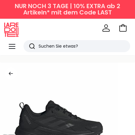
NUR NOCH 3 TAGE | 10% EXTRA ab 2
Artikeln* mit dem Code LAST
Zum
Ware
La
Redoute
Menü
Suchen
Zuletzt
angesehen
Artikel