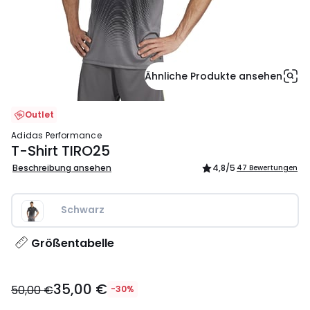
Ähnliche Produkte ansehen
Outlet
adidas Performance
T-Shirt TIRO25
Beschreibung ansehen
4,8
/5
47 Bewertungen
Schwarz
Größentabelle
35,00
35,00 €
€
50,00 €
-30%
Statt