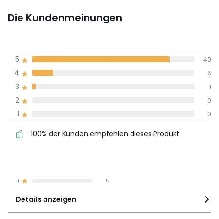
Die Kundenmeinungen
4,8
5
40
(47)
Durchnschnitt in
4
6
allen Sprachen
3
1
2
0
Meinungen 100% zertifiziert,
1
0
Unsere Engagement
100% der Kunden
5
40
100% der Kunden empfehlen dieses Produkt
empfehlen dieses Produkt
4
6
3
1
2
0
1
0
Details anzeigen