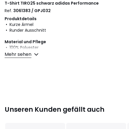
T-Shirt TIRO25 schwarz
adidas Performance
Ref.
3061383 / GPJ032
Produktdetails
• Kurze Ärmel
• Runder Ausschnitt
Material und Pflege
• 100% Polyester
• Bitte beachten Sie die Pflegehinweise auf dem Etikett.
Mehr sehen
Farbe:
Schwarz
Größe
L
Unseren Kunden gefällt auch