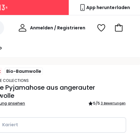
1
3
App herunterladen
M
Willkommen
Anmelden / Registrieren
Voir
Zum
ma
Warenkor
wishlist
o
t
Bio-Baumwolle
TE COLLECTIONS
rte Pyjamahose aus angerauter
olle
bung ansehen
5
/5
3 Bewertungen
Kariert