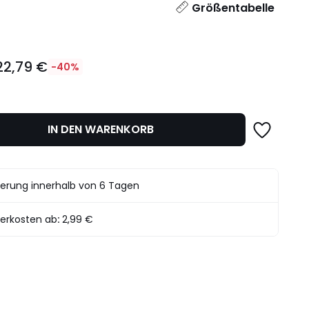
l
Größentabelle
22,79 €
-40%
IN DEN WARENKORB
det.
ferung innerhalb von 6 Tagen
ferkosten ab
:
2,99 €