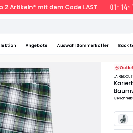
0
1
1
4
 2 Artikeln* mit dem Code LAST
T
S
llektion
Angebote
Auswahl Sommerkoffer
Back t
Outle
LA REDOU
Karie
Baumw
Beschrei