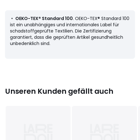
• 100% Baumwolle
• 57 Fäden/cm²
• Leopardenprint auf beiden Seiten
•
OEKO-TEX® Standard 100
. OEKO-TEX® Standard 100
• Gerader Abschluss mit Knopfverschluss
ist ein unabhängiges und internationales Label für
schadstoffgeprüfte Textilien. Die Zertifizierung
Bringen Sie im Laufe der Jahreszeiten Ihre persönliche Note
garantiert, dass die geprüften Artikel gesundheitlich
ein, indem Sie die Leopold-Serie mit unserer Baumwoll-Uni-
unbedenklich sind.
Reihe Scenario mischen.
Pflege
• Maschinenwäsche max. 40°C
Masse
• Bettbezug 140 x 200 cm + 1 quadratischer Kissenbezug
Unseren Kunden gefällt auch
63 x 63 cm: 1 Person
Farbe:
Leopardenmuster
Größe
140 x 200 cm