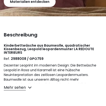
Materialien entdecken
Beschreibung
Kinderbettwäsche aus Baumwolle, quadratischer
Kissenbezug, Leopold leopardenmuster
LA REDOUTE
INTERIEURS
Ref.
2988008 / GPO759
Dezenter Leoprint im modernen Design: Die Bettwäsche
Leopold in Rosa und Karamell ist eine hübsche
Neuinterpretation des zeitlosen Leopardenmusters.
Baumwolle ist aus unserem Alltag nicht mehr
wegzudenken. Sie ist herrlich weich und gemütlich.
Mehr sehen
Pflegeleicht und für Kinderbetten ebenso perfekt wie für
grosse Betten!
Beschreibung