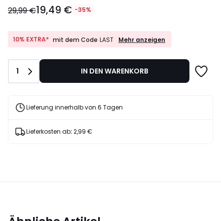
19,49
19,49 €
€
29,99 €
-35%
Statt
29,99
€
10%
10% EXTRA*
Mehr anzeigen
mit dem Code
LAST
EXTRA*
35%
mit
Rabatt
dem
angewendet.
Anzahl
1
IN DEN WARENKORB
Code
LAST
Lieferung innerhalb von 6 Tagen
Lieferkosten ab
:
2,99 €