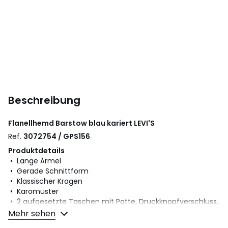
Beschreibung
Flanellhemd Barstow blau kariert
LEVI'S
Ref.
3072754 / GPS156
Produktdetails
• Lange Ärmel
• Gerade Schnittform
• Klassischer Kragen
• Karomuster
• 2 aufgesetzte Taschen mit Patte, Druckknopfverschluss,
Brustbereich
Mehr sehen
• Druckknopfverschluss