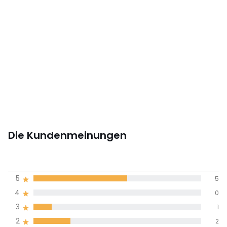
Die Kundenmeinungen
3,7
5
5
(9)
Durchnschnitt in
4
0
allen Sprachen
3
1
2
2
Meinungen 100% zertifiziert,