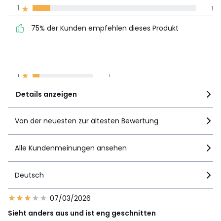
1
1
Unsere Engagement
75% der Kunden
5
5
75% der Kunden empfehlen dieses Produkt
empfehlen dieses Produkt
4
0
3
1
2
2
1
1
Details anzeigen
Von der neuesten zur ältesten Bewertung
Alle Kundenmeinungen ansehen
Deutsch
07/03/2026
Sieht anders aus und ist eng geschnitten