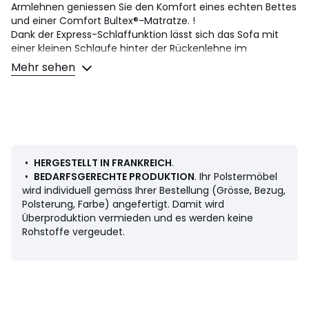
Armlehnen geniessen Sie den Komfort eines echten Bettes
und einer Comfort Bultex®-Matratze. !
Dank der Express-Schlaffunktion lässt sich das Sofa mit
einer kleinen Schlaufe hinter der Rückenlehne im
Handumdrehen ausklappen, ohne dass die Polster entfernt
Mehr sehen
werden müssen.
Hergestellt in Frankreich.
Sitzpolsterung: Ausgewogen
Rückenpolsterung: Ausgewogen
Liegefläche: Zur gelegentlichen Nutzung als
Schlafgelegenheit
•
HERGESTELLT IN FRANKREICH
.
•
BEDARFSGERECHTE PRODUKTION
. Ihr Polstermöbel
Masse
wird individuell gemäss Ihrer Bestellung (Grösse, Bezug,
2-Sitzer
Polsterung, Farbe) angefertigt. Damit wird
• Länge: 156 cm
Überproduktion vermieden und es werden keine
• Höhe: 90 cm
Rohstoffe vergeudet.
• Tiefe: 98 cm
• Sitzfläche: B. 140 x H. 44 x T. 57 cm
• Liegefläche ausgeklappt: 216 cm
• Liegefläche: Dicke 14 cm, Breite 120 x Länge 195 cm
• Gewicht: 97 kg