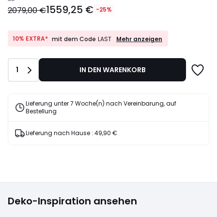
Ab
1559,25 €
1559,25
2079,00 €
-25%
€
Statt
2079,00
10%
10% EXTRA*
Mehr anzeigen
mit dem Code
LAST
EXTRA*
€
mit
25%
dem
Rabatt
Anzahl
1
IN DEN WARENKORB
Code
angewendet.
LAST
Lieferung unter 7 Woche(n) nach Vereinbarung, auf
Bestellung
Lieferung nach Hause :
49,90 €
Deko-Inspiration ansehen