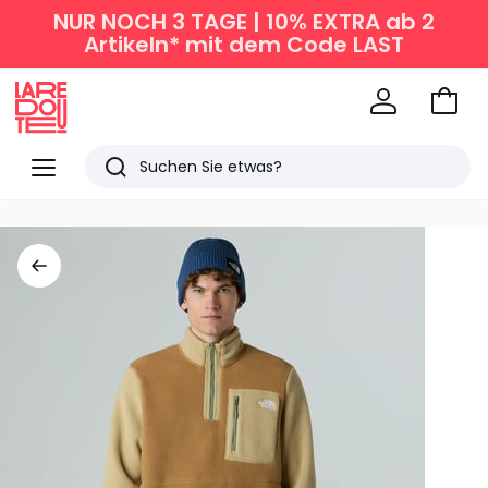
NUR NOCH 3 TAGE | 10% EXTRA ab 2
Artikeln* mit dem Code LAST
Zum
Ware
La
Redoute
Menü
Suchen
Zuletzt
angesehen
Artikel