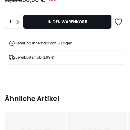
68,00 €
€
85,00 €
Statt
85,00
€
Anzahl
1
IN DEN WARENKORB
20%
Rabatt
angewendet.
Lieferung innerhalb von 6 Tagen
Lieferkosten ab
:
2,99 €
Ähnliche Artikel