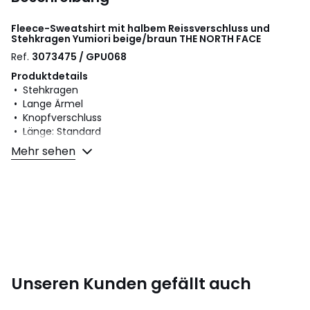
Fleece-Sweatshirt mit halbem Reissverschluss und
Stehkragen Yumiori beige/braun
THE NORTH FACE
Ref.
3073475 / GPU068
Produktdetails
• Stehkragen
• Lange Ärmel
• Knopfverschluss
• Länge: Standard
Mehr sehen
• Fleece
Material und Pflege
• 100% Polyester
• Bitte beachten Sie die Pflegehinweise auf dem Etikett
Farbe:
Beige/braun
Größe
XS
Unseren Kunden gefällt auch