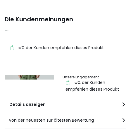
Die Kundenmeinungen
4,7
(63)
∞% der Kunden empfehlen dieses Produkt
Durchnschnitt in
allen Sprachen
Meinungen 100% zertifiziert,
Unsere Engagement
∞% der Kunden
empfehlen dieses Produkt
Details anzeigen
Von der neuesten zur ältesten Bewertung