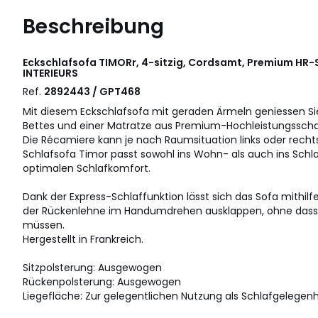
Beschreibung
Eckschlafsofa TIMORr, 4-sitzig, Cordsamt, Premium HR
INTERIEURS
Ref.
2892443 / GPT468
Mit diesem Eckschlafsofa mit geraden Ärmeln geniessen S
Bettes und einer Matratze aus Premium-Hochleistungssch
Die Récamiere kann je nach Raumsituation links oder rechts
Schlafsofa Timor passt sowohl ins Wohn- als auch ins Sch
optimalen Schlafkomfort.
Dank der Express-Schlaffunktion lässt sich das Sofa mithilfe
der Rückenlehne im Handumdrehen ausklappen, ohne dass d
müssen.
Hergestellt in Frankreich.
Sitzpolsterung: Ausgewogen
Rückenpolsterung: Ausgewogen
Liegefläche: Zur gelegentlichen Nutzung als Schlafgelegenh