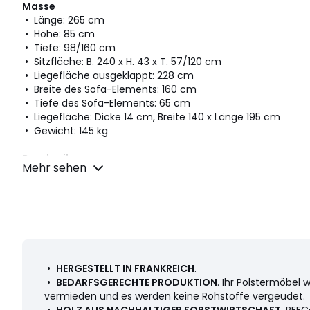
Masse
• Länge: 265 cm
• Höhe: 85 cm
• Tiefe: 98/160 cm
• Sitzfläche: B. 240 x H. 43 x T. 57/120 cm
• Liegefläche ausgeklappt: 228 cm
• Breite des Sofa-Elements: 160 cm
• Tiefe des Sofa-Elements: 65 cm
• Liegefläche: Dicke 14 cm, Breite 140 x Länge 195 cm
• Gewicht: 145 kg
Beschreibung
Mehr sehen
• Bezug: 92 % Polyester, 8 % Acryl 280 g/m2, Feinripp-Velou
• Abschlüsse mit Steppnaht
• Stoffmuster finden Sie unter dem Suchwort "Stoffmuster
• Gestell: Buche massiv, Spanplatte, Faserplatte. Freiste
epoxidbeschichtetem Stahl.
• Federung: Elastische Gurte
• Füsse: Buche mit PU-Lackierung
•
HERGESTELLT IN FRANKREICH
.
• Höhe der Füsse: 3 cm
•
BEDARFSGERECHTE PRODUKTION
. Ihr Polstermöbel 
• Empfohlene Personenzahl für die Montage: 2
vermieden und es werden keine Rohstoffe vergeudet.