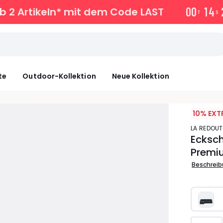
0
0
1
4
b 2 Artikeln* mit dem Code LAST
T
S
te
Outdoor-Kollektion
Neue Kollektion
10% EXT
LA REDOUT
Ecksch
Premi
Beschrei