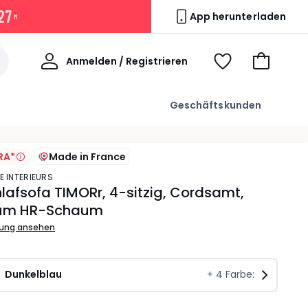
2
7
App herunterladen
M
Willkommen
Anmelden / Registrieren
Voir
Zum
ma
Warenkor
wishlist
Geschäftskunden
RA*
Made in France
E INTERIEURS
lafsofa TIMORr, 4-sitzig, Cordsamt,
um HR-Schaum
bung ansehen
Dunkelblau
+
4
Farbe: