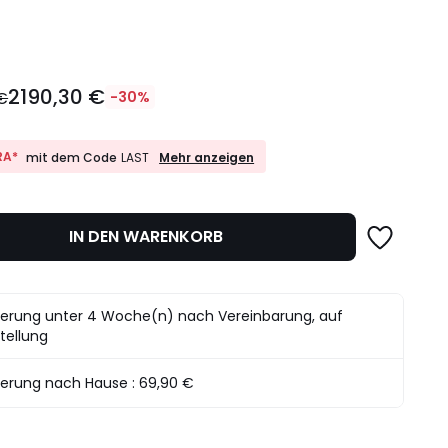
l
2190,30 €
 €
-30%
10%
RA*
Mehr anzeigen
mit dem Code
LAST
EXTRA*
mit
dem
det.
Code
IN DEN WARENKORB
LAST
ferung unter 4 Woche(n) nach Vereinbarung, auf
tellung
ferung nach Hause :
69,90 €