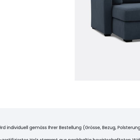
rs
 Timor" auf unserer Website..
hender Mechanismus aus
wird individuell gemäss Ihrer Bestellung (Grösse, Bezug, Polsteru