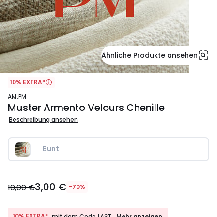
Ähnliche Produkte ansehen
10% EXTRA*
AM.PM
Muster Armento Velours Chenille
Beschreibung ansehen
Bunt
3,00
3,00 €
€
10,00 €
-70%
Statt
10,00
€
10%
10% EXTRA*
Mehr anzeigen
mit dem Code
LAST