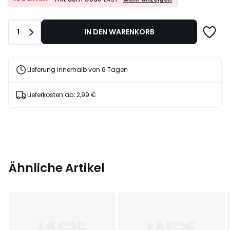
EXTRA*
70%
mit
Rabatt
dem
angewendet.
Anzahl
1
IN DEN WARENKORB
Code
LAST
Lieferung innerhalb von 6 Tagen
Lieferkosten ab
:
2,99 €
Ähnliche Artikel