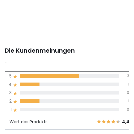
Die Kundenmeinungen
4,2
5
3
(5)
Durchnschnitt in
4
1
allen Sprachen
3
0
2
1
Meinungen 100% zertifiziert,
1
0
Unsere Engagement
Wert des
5
3
4,4
Produkts
Wert des Produkts
4,4
4
1
3
0