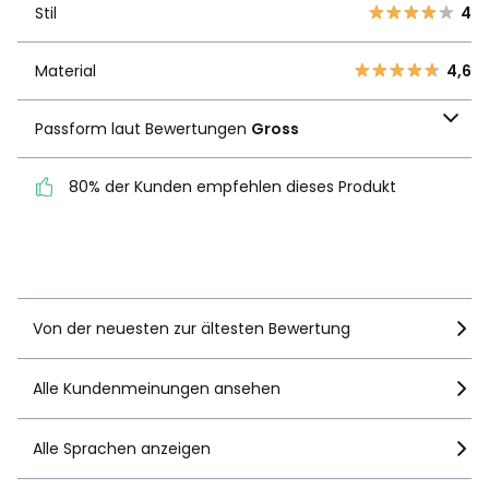
Stil
4
Stil
4
2
1
1
0
Material
4,6
Material
4,6
Passform laut
Passform laut Bewertungen
Gross
Bewertungen
Gross
80% der Kunden empfehlen dieses Produkt
80% der Kunden
empfehlen dieses Produkt
Details anzeigen
Von der neuesten zur ältesten Bewertung
Alle Kundenmeinungen ansehen
Alle Sprachen anzeigen