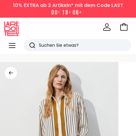
10% EXTRA
ab 2 Artikeln* mit dem Code LAST
0
0
1
8
0
6
T
S
M
Zum
Ware
La
Redoute
Menü
Suchen
Zuletzt
angesehen
Artikel