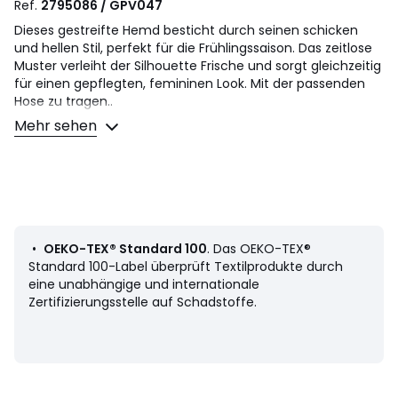
Ref.
2795086 / GPV047
Dieses gestreifte Hemd besticht durch seinen schicken
und hellen Stil, perfekt für die Frühlingssaison. Das zeitlose
Muster verleiht der Silhouette Frische und sorgt gleichzeitig
für einen gepflegten, femininen Look. Mit der passenden
Hose zu tragen..
Produktdetails
Mehr sehen
• Lange Ärmel
• Gerade Schnittform
• Polokragen/Hemdkragen
• Gerader Saum
• Verdeckter Knopfverschluss
• Streifenmuster
•
OEKO-TEX® Standard 100
. Das OEKO-TEX®
Material und Pflege
Standard 100-Label überprüft Textilprodukte durch
• 100% Viskose
eine unabhängige und internationale
• Maschinenwäsche max. 30°C im Schonwaschgang
Zertifizierungsstelle auf Schadstoffe.
• Bügeln bei niedriger Temperatur / Nicht bleichen
• Nicht trocknergeeignet
• Nicht chemisch reinigen