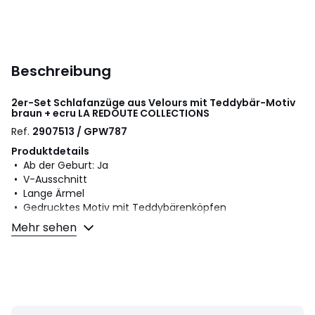
Beschreibung
2er-Set Schlafanzüge aus Velours mit Teddybär-Motiv
braun + ecru
LA REDOUTE COLLECTIONS
Ref.
2907513 / GPW787
Produktdetails
• Ab der Geburt: Ja
• V-Ausschnitt
• Lange Ärmel
• Gedrucktes Motiv mit Teddybärenköpfen
• Druckknopfverschluss vorne
Mehr sehen
• Verschluss im Schritt: Druckknopfverschluss
• Mit Füssen ab 12 Monaten (74 cm), hinten mit
Gummizug für besseren Halt
• Jahreszeit: Winter
• 2er-Pack
• Samt