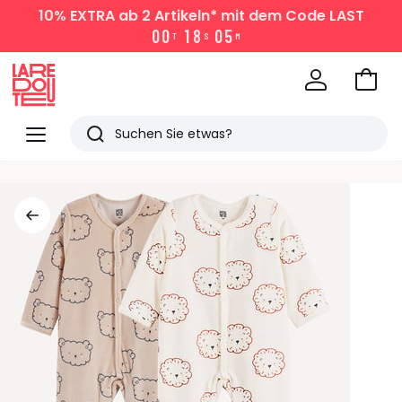
10% EXTRA
ab 2 Artikeln* mit dem Code LAST
0
0
1
8
0
5
T
S
M
Zum
Ware
La
Redoute
Menü
Suchen
Zuletzt
angesehen
Artikel