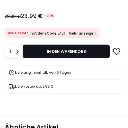
23,99
23,99 €
€
29,99 €
-20%
Statt
29,99
€
10%
10% EXTRA*
Mehr anzeigen
mit dem Code
LAST
EXTRA*
20%
mit
Rabatt
dem
angewendet.
Anzahl
1
IN DEN WARENKORB
Code
LAST
Lieferung innerhalb von 6 Tagen
Lieferkosten ab
:
2,99 €
Ähnliche Artikel