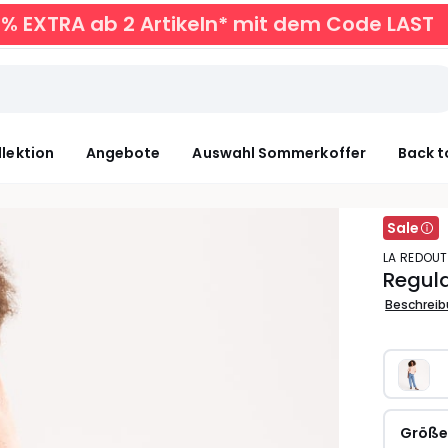
0% EXTRA ab 2 Artikeln* mit dem Code LAST
llektion
Angebote
Auswahl Sommerkoffer
Back t
Sale
LA REDOU
Regul
Beschrei
Größ