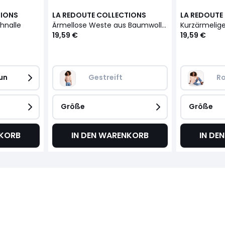
TIONS
LA REDOUTE COLLECTIONS
LA REDOUTE
hnalle
Ärmellose Weste aus Baumwolle und Leinen
19,59 €
19,59 €
un
Gestreift
R
Größe
Größe
NKORB
IN DEN WARENKORB
IN DE