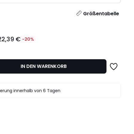
l
Größentabelle
22,39 €
-20%
IN DEN WARENKORB
det.
ferung innerhalb von 6 Tagen