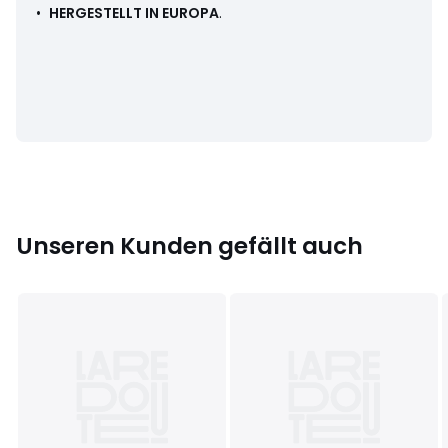
•
HERGESTELLT IN EUROPA
.
Produkthinweis bezüglich der Umweltqualitäten und -
merkmale
• Herstellungsort (Nähen, Anfertigung, Finish): Deutschland
Letzte Aktualisierung der Angaben: 02/04/2026
Farbe:
Beige
Größe
35, 36, 37, 38, 39, 40, 41
Unseren Kunden gefällt auch