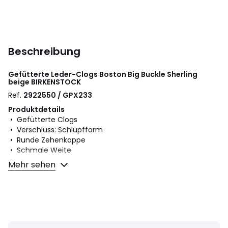
Beschreibung
Gefütterte Leder-Clogs Boston Big Buckle Sherling
beige
BIRKENSTOCK
Ref.
2922550 / GPX233
Produktdetails
• Gefütterte Clogs
• Verschluss: Schlupfform
• Runde Zehenkappe
• Schmale Weite
Mehr sehen
Material und Pflege
• Obermaterial: 100% Leder
• Futter: 100% Wolle
• Innensohle: 100% Leder
• Laufsohle: 100% EVA