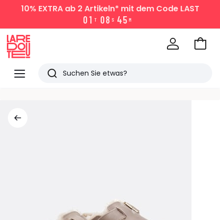
10% EXTRA
ab 2 Artikeln* mit dem Code LAST
0
1
0
8
4
5
T
S
M
Zum
Ware
La
Redoute
Menü
Suchen
Zuletzt
angesehen
Artikel