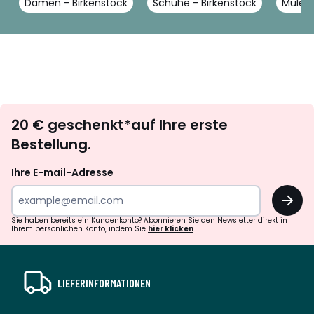
Damen - Birkenstock
Schuhe - Birkenstock
Mules 
Newsletter
20 € geschenkt*auf Ihre erste
abonnieren
Bestellung.
Ihre E-mail-Adresse
OK
Sie haben bereits ein Kundenkonto? Abonnieren Sie den Newsletter direkt in
Ihrem persönlichen Konto, indem Sie
hier klicken
LIEFERINFORMATIONEN