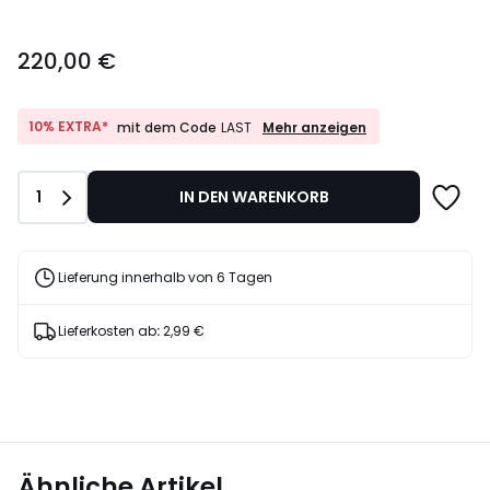
220,00
220,00 €
€.
10%
10% EXTRA*
Mehr anzeigen
mit dem Code
LAST
EXTRA*
mit
dem
Anzahl
1
IN DEN WARENKORB
Code
LAST
Lieferung innerhalb von 6 Tagen
Lieferkosten ab
:
2,99 €
Ähnliche Artikel