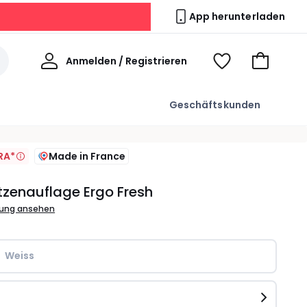
App herunterladen
Willkommen
Anmelden / Registrieren
Voir
Zum
ma
Warenkor
wishlist
Geschäftskunden
RA*
Made in France
zenauflage Ergo Fresh
bung ansehen
Weiss
e