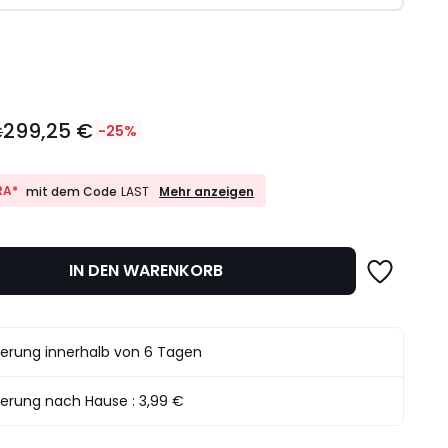
l
299,25 €
€
-25%
10%
RA*
Mehr anzeigen
mit dem Code
LAST
EXTRA*
mit
dem
det.
Code
IN DEN WARENKORB
LAST
ferung innerhalb von 6 Tagen
ferung nach Hause :
3,99 €