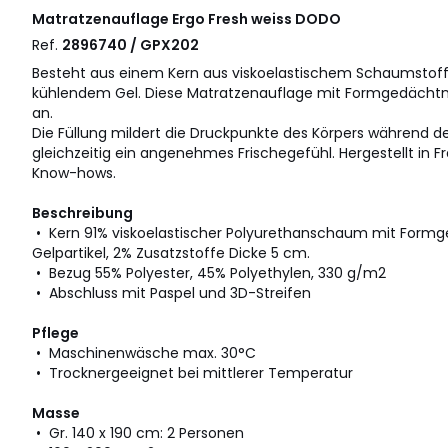
Matratzenauflage Ergo Fresh weiss
DODO
Ref.
2896740 / GPX202
Besteht aus einem Kern aus viskoelastischem Schaumstof
kühlendem Gel. Diese Matratzenauflage mit Formgedächtni
an.
Die Füllung mildert die Druckpunkte des Körpers während d
gleichzeitig ein angenehmes Frischegefühl. Hergestellt in F
Know-hows.
Beschreibung
• Kern 91% viskoelastischer Polyurethanschaum mit Formg
Gelpartikel, 2% Zusatzstoffe Dicke 5 cm.
• Bezug 55% Polyester, 45% Polyethylen, 330 g/m2
• Abschluss mit Paspel und 3D-Streifen
Pflege
• Maschinenwäsche max. 30°C
• Trocknergeeignet bei mittlerer Temperatur
Masse
• Gr. 140 x 190 cm: 2 Personen