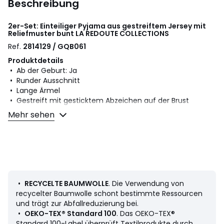
Beschreibung
2er-Set: Einteiliger Pyjama aus gestreiftem Jersey mit
Reliefmuster bunt
LA REDOUTE COLLECTIONS
Ref.
2814129 / GQB061
Produktdetails
• Ab der Geburt: Ja
• Runder Ausschnitt
• Lange Ärmel
• Gestreift mit gesticktem Abzeichen auf der Brust
• Druckknopfverschluss hinten
Mehr sehen
• Anti-Rutsch-Sohle ab Gr. 74 (12 Monate)
• Jahreszeit: Übergangszeit
• 2er-Pack
• Jersey
Material und Pflege
• 100% Baumwolle
•
RECYCELTE BAUMWOLLE
. Die Verwendung von
• Mindestens 20% recycelte Baumwolle
recycelter Baumwolle schont bestimmte Ressourcen
• Maschinenwäsche max. 40°C
und trägt zur Abfallreduzierung bei.
• Trocknergeeignet bei niedriger Temperatur
•
OEKO-TEX® Standard 100
. Das OEKO-TEX®
• Nicht chemisch reinigen
Standard 100-Label überprüft Textilprodukte durch