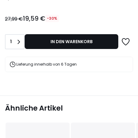
19,59
19,59 €
€
27,99 €
-30%
Statt
27,99
€
Anzahl
1
IN DEN WARENKORB
30%
Rabatt
angewendet.
Lieferung innerhalb von 6 Tagen
Ähnliche Artikel