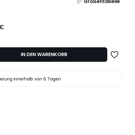
l
Größentabelle
 €
IN DEN WARENKORB
ferung innerhalb von 6 Tagen