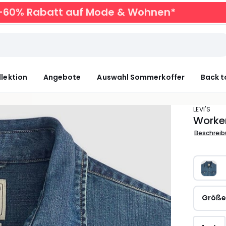
zu -60% Rabatt auf Mode & Wohnen*
llektion
Angebote
Auswahl Sommerkoffer
Back t
LEVI'S
Worke
Beschrei
Größ