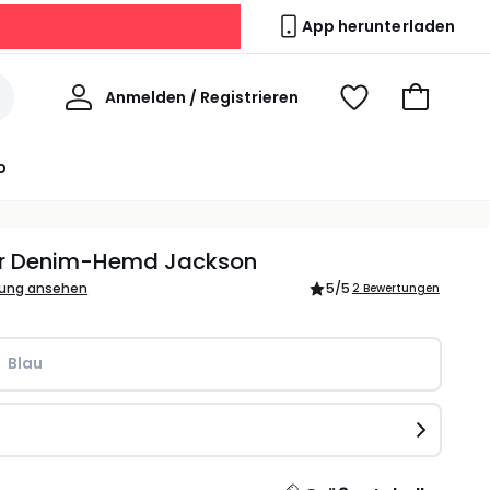
App herunterladen
Willkommen
Anmelden / Registrieren
Voir
Zum
ma
Warenkor
wishlist
o
r Denim-Hemd Jackson
bung ansehen
5
/5
2 Bewertungen
Blau
e