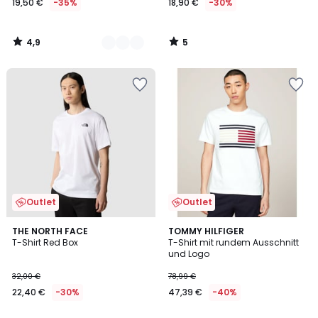
19,50 €
-35%
18,90 €
-30%
4,9
5
/
/
5
5
Outlet
Outlet
5
THE NORTH FACE
TOMMY HILFIGER
/
T-Shirt Red Box
T-Shirt mit rundem Ausschnitt
5
und Logo
32,00 €
78,99 €
22,40 €
-30%
47,39 €
-40%