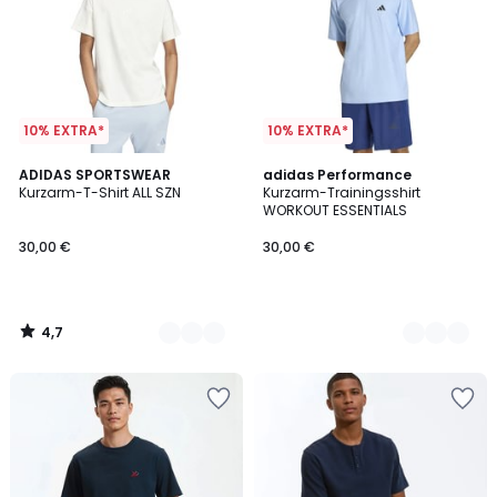
10% EXTRA*
10% EXTRA*
4,7
5
ADIDAS SPORTSWEAR
2
adidas Performance
/ 5
Kurzarm-T-Shirt ALL SZN
Kurzarm-Trainingsshirt
Farben
Farben
WORKOUT ESSENTIALS
30,00 €
30,00 €
4,7
/
5