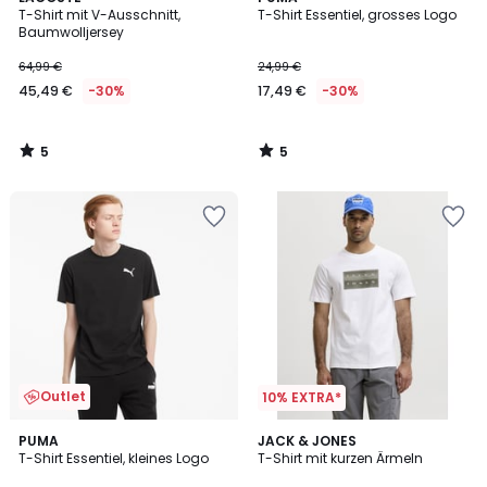
/
/
T-Shirt mit V-Ausschnitt,
T-Shirt Essentiel, grosses Logo
5
5
Baumwolljersey
64,99 €
24,99 €
45,49 €
-30%
17,49 €
-30%
5
5
/
/
5
5
Outlet
10% EXTRA*
4,2
2
PUMA
2
JACK & JONES
/ 5
T-Shirt Essentiel, kleines Logo
T-Shirt mit kurzen Ärmeln
Farben
Farben