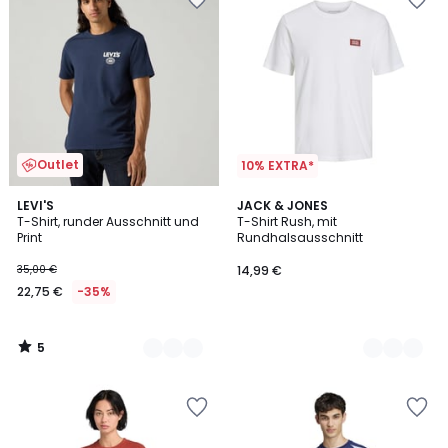
Outlet
10% EXTRA*
5
2
LEVI'S
3
JACK & JONES
/
T-Shirt, runder Ausschnitt und
T-Shirt Rush, mit
Farben
Farben
5
Print
Rundhalsausschnitt
35,00 €
14,99 €
22,75 €
-35%
5
/
5