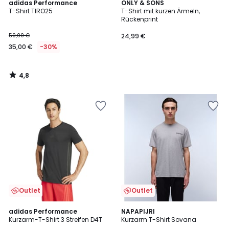
4,8
adidas Performance
ONLY & SONS
/ 5
T-Shirt TIRO25
T-Shirt mit kurzen Ärmeln,
Rückenprint
50,00 €
24,99 €
35,00 €
-30%
4,8
/
5
Outlet
Outlet
4,7
adidas Performance
NAPAPIJRI
/ 5
Kurzarm-T-Shirt 3 Streifen D4T
Kurzarm T-Shirt Sovana