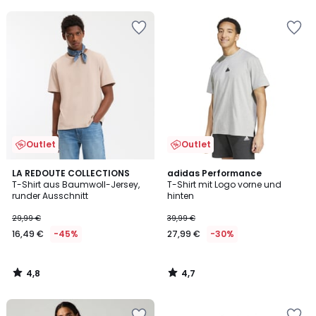
5
Outlet
Outlet
4,8
4,7
LA REDOUTE COLLECTIONS
adidas Performance
/ 5
/ 5
T-Shirt aus Baumwoll-Jersey,
T-Shirt mit Logo vorne und
runder Ausschnitt
hinten
29,99 €
39,99 €
16,49 €
-45%
27,99 €
-30%
4,8
4,7
/
/
5
5