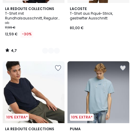
4,7
3
LA REDOUTE COLLECTIONS
LACOSTE
/ 5
T-Shirt mit
T-Shirt aus Piqué-Strick,
Farben
Rundhalsausschnitt, Regular
gestreifter Ausschnitt
Fit, aus Slub-Baumwolle
ab
17,99 €
80,00 €
12,59 €
-30%
4,7
/
5
10% EXTRA*
10% EXTRA*
4,4
5
5
LA REDOUTE COLLECTIONS
3
PUMA