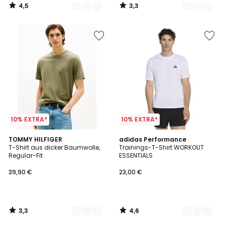
4,5
3,3
/
/
5
5
10% EXTRA*
10% EXTRA*
3,3
4,6
4
TOMMY HILFIGER
3
adidas Performance
/ 5
/ 5
T-Shirt aus dicker Baumwolle,
Trainings-T-Shirt WORKOUT
Farben
Farben
Regular-Fit
ESSENTIALS
39,90 €
23,00 €
3,3
4,6
/
/
5
5