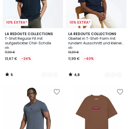
10% EXTRA*
10% EXTRA*
5
4,8
2
LA REDOUTE COLLECTIONS
2
LA REDOUTE COLLECTIONS
/
/ 5
T-Shirt Regular Fit mit
Oberteil in T-Shirt-Form mit
Farben
Farben
5
aufgestickter Chili-Schote
rundem Ausschnitt und kleiner
Knopfleiste
ab
ab
17,99 €
19,99 €
13,67 €
-24%
11,99 €
-40%
5
4,8
/
/
5
5