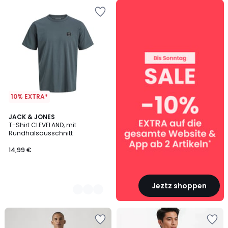
SALE
:
10%
EXTRA
ab
2
Artikeln*
10% EXTRA*
3
JACK & JONES
T-Shirt CLEVELAND, mit
Farben
Rundhalsausschnitt
14,99 €
Jeztz shoppen