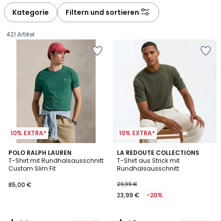
Kategorie
Filtern und sortieren
421 Artikel
10% EXTRA*
10% EXTRA*
4,4
4,5
7
POLO RALPH LAUREN
3
LA REDOUTE COLLECTIONS
/ 5
/ 5
T-Shirt mit Rundhalsausschnitt
T-Shirt aus Strick mit
Farben
Farben
Custom Slim Fit
Rundhalsausschnitt
85,00
85,00 €
29,99 €
€.
23,99 €
-20%