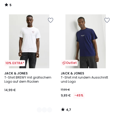
5
/
5
Outlet
10% EXTRA*
4,7
4
JACK & JONES
JACK & JONES
/ 5
T-Shirt BREWY mit grafischem
T-Shirt mit rundem Ausschnitt
Farben
Logo auf dem Rücken
und Logo
14,99 €
17,99 €
9,89 €
-45%
4,7
/