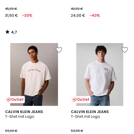
45,00 €
40,00 €
31,50 €
-30%
24,00 €
-40%
4,7
/
5
Outlet
Outlet
CALVIN KLEIN JEANS
2
CALVIN KLEIN JEANS
T-Shirt mit Logo
T-Shirt mit Logo
Farben
59,90 €
59,90 €