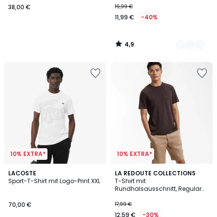
38,00 €
19,99 €
11,99 €
-40%
4,9
/
5
10% EXTRA*
10% EXTRA*
4,5
LACOSTE
2
LA REDOUTE COLLECTIONS
/ 5
Sport-T-Shirt mit Logo-Print XXL
T-Shirt mit
Farben
Rundhalsausschnitt, Regular
Fit, aus Slub-Baumwolle
70,00 €
17,99 €
12,59 €
-30%