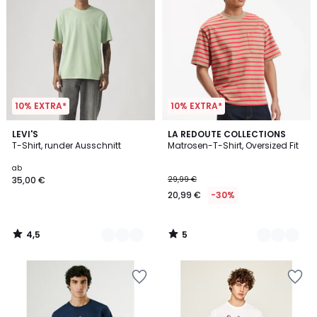
10% EXTRA*
10% EXTRA*
4,5
5
5
LEVI'S
2
LA REDOUTE COLLECTIONS
/ 5
/
T-Shirt, runder Ausschnitt
Matrosen-T-Shirt, Oversized Fit
Farben
Farben
5
ab
35,00 €
29,99 €
20,99 €
-30%
4,5
5
/
/
5
5