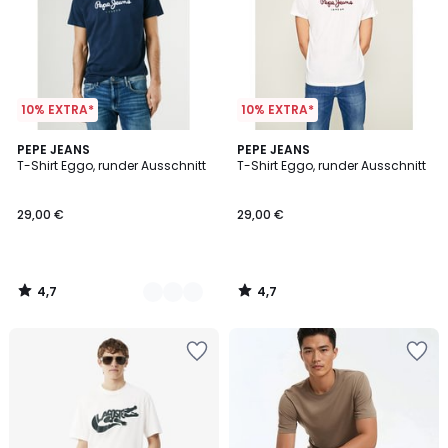
10% EXTRA*
10% EXTRA*
4,7
4,7
2
PEPE JEANS
PEPE JEANS
/ 5
/ 5
T-Shirt Eggo, runder Ausschnitt
T-Shirt Eggo, runder Ausschnitt
Farben
29,00 €
29,00 €
4,7
4,7
/
/
5
5