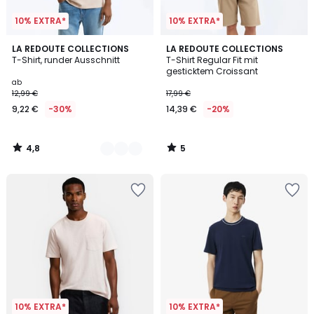
10% EXTRA*
10% EXTRA*
4,8
5
10
LA REDOUTE COLLECTIONS
LA REDOUTE COLLECTIONS
/ 5
/
T-Shirt, runder Ausschnitt
T-Shirt Regular Fit mit
Farben
5
gesticktem Croissant
ab
12,99 €
17,99 €
9,22 €
-30%
14,39 €
-20%
4,8
5
/
/
5
5
10% EXTRA*
10% EXTRA*