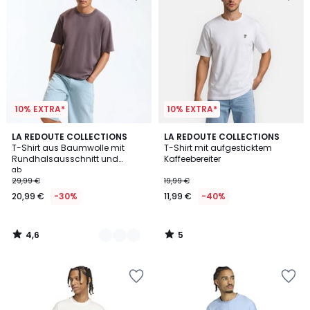
10% EXTRA*
10% EXTRA*
4,6
5
2
LA REDOUTE COLLECTIONS
LA REDOUTE COLLECTIONS
/ 5
/
T-Shirt aus Baumwolle mit
T-Shirt mit aufgesticktem
Farben
5
Rundhalsausschnitt und
Kaffeebereiter
kurzen Ärmeln, stonewashed,
ab
verwaschener Effekt
29,99 €
19,99 €
20,99 €
-30%
11,99 €
-40%
4,6
5
/
/
5
5