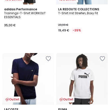
adidas Performance
LA REDOUTE COLLECTIONS
Trainings-T-Shirt WORKOUT
T-Shirt mit Streifen, Boxy Fit
ESSENTIALS
35,00 €
29,99 €
19,49 €
-35%
Outlet
Outlet
5
5
LACOSTE
PUMA