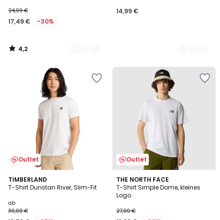
24,99 €
14,99 €
17,49 €
-30%
4,2
/
5
Outlet
Outlet
4,9
5
3
TIMBERLAND
THE NORTH FACE
/ 5
/
T-Shirt Dunstan River, Slim-Fit
T-Shirt Simple Dome, kleines
Farben
5
Logo
ab
30,00 €
27,00 €