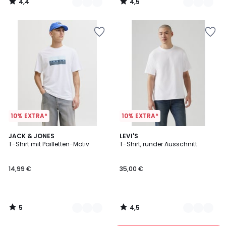
4,4
4,5
/
/
5
5
10% EXTRA*
10% EXTRA*
5
4,5
3
JACK & JONES
3
LEVI'S
/
/ 5
T-Shirt mit Pailletten-Motiv
T-Shirt, runder Ausschnitt
Farben
Farben
5
14,99 €
35,00 €
5
4,5
/
/
5
5