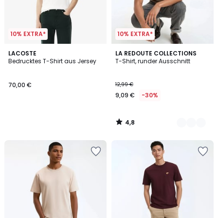
10% EXTRA*
10% EXTRA*
4,8
LACOSTE
3
LA REDOUTE COLLECTIONS
/ 5
Bedrucktes T-Shirt aus Jersey
T-Shirt, runder Ausschnitt
Farben
70,00 €
12,99 €
9,09 €
-30%
4,8
/
5