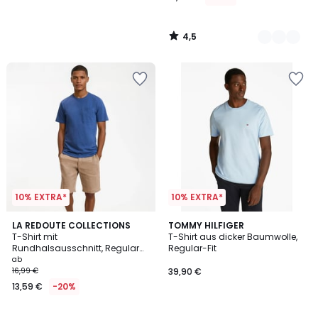
4,5
/
5
10% EXTRA*
10% EXTRA*
4,5
3,3
2
LA REDOUTE COLLECTIONS
7
TOMMY HILFIGER
/ 5
/ 5
T-Shirt mit
T-Shirt aus dicker Baumwolle,
Farben
Farben
Rundhalsausschnitt, Regular
Regular-Fit
Fit, aus Slub-Baumwolle
ab
16,99 €
39,90 €
13,59 €
-20%