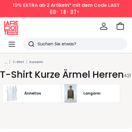
10% EXTRA
ab 2 Artikeln* mit dem Code LAST
0
0
1
8
0
7
T
S
M
Zum
Ware
La
Redoute
Menü
Suchen
Zuletzt
...
angesehen
T-Shirt
Kurzarm
T-Shirt Kurze Ärmel Herren
Artikel
421
Ärmellos
Langarm