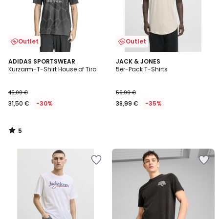
Outlet
Outlet
5
ADIDAS SPORTSWEAR
JACK & JONES
/
Kurzarm-T-Shirt House of Tiro
5er-Pack T-Shirts
5
45,00 €
59,99 €
31,50 €
-30%
38,99 €
-35%
5
/
5