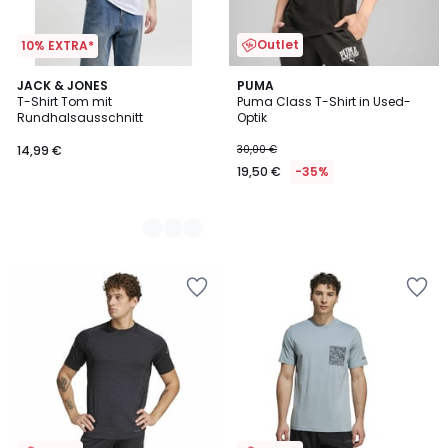
Outlet
10% EXTRA*
3
JACK & JONES
PUMA
T-Shirt Tom mit
Puma Class T-Shirt in Used-
Farben
Rundhalsausschnitt
Optik
14,99 €
30,00 €
19,50 €
-35%