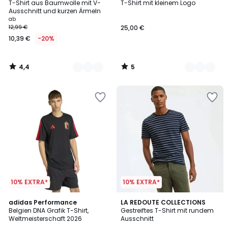
/ 5
/
T-Shirt aus Baumwolle mit V-
T-Shirt mit kleinem Logo
Farben
Farben
5
Ausschnitt und kurzen Ärmeln
ab
12,99 €
25,00 €
10,39 €
-20%
4,4
5
/
/
5
5
10% EXTRA*
10% EXTRA*
4,9
adidas Performance
2
LA REDOUTE COLLECTIONS
/ 5
Belgien DNA Grafik T-Shirt,
Gestreiftes T-Shirt mit rundem
Farben
Weltmeisterschaft 2026
Ausschnitt