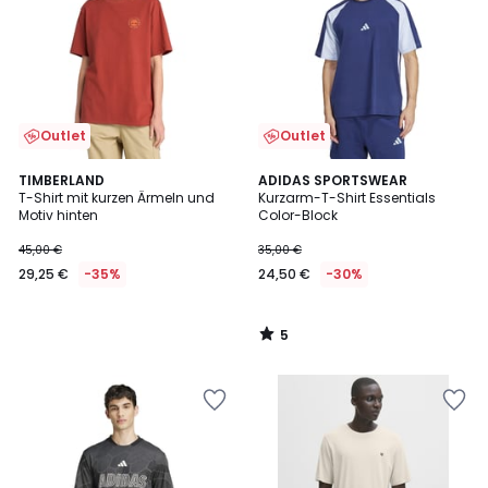
Outlet
Outlet
5
TIMBERLAND
ADIDAS SPORTSWEAR
/
T-Shirt mit kurzen Ärmeln und
Kurzarm-T-Shirt Essentials
5
Motiv hinten
Color-Block
45,00 €
35,00 €
29,25 €
-35%
24,50 €
-30%
5
/
5