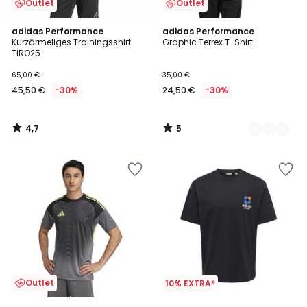
Outlet
Outlet
4,7
5
adidas Performance
2
adidas Performance
/ 5
/
Kurzärmeliges Trainingsshirt
Graphic Terrex T-Shirt
Farben
5
TIRO25
65,00 €
35,00 €
45,50 €
-30%
24,50 €
-30%
4,7
5
/
/
5
5
Outlet
10% EXTRA*