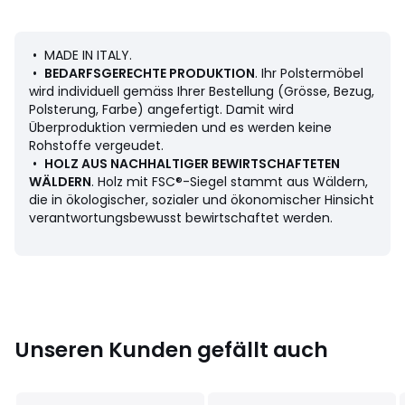
Sitzpolsterung: Weich
Rückenpolsterung: Weich
Sitzfläche: Standardhöhe, grosse Tiefe
• MADE IN ITALY.
Masse
•
BEDARFSGERECHTE PRODUKTION
. Ihr Polstermöbel
3-Sitzer
wird individuell gemäss Ihrer Bestellung (Grösse, Bezug,
• Länge: 221 cm
Polsterung, Farbe) angefertigt. Damit wird
• Höhe: 80 cm
Überproduktion vermieden und es werden keine
• Tiefe: 106 cm
Rohstoffe vergeudet.
• Sitzfläche: B. 159 x H. 43 x T. 65 cm
•
HOLZ AUS NACHHALTIGER BEWIRTSCHAFTETEN
• Gewicht: 68 kg
WÄLDERN
. Holz mit FSC®-Siegel stammt aus Wäldern,
die in ökologischer, sozialer und ökonomischer Hinsicht
4-Sitzer
verantwortungsbewusst bewirtschaftet werden.
• Länge: 241 cm
• Höhe: 80 cm
• Tiefe: 106 cm
• Sitzfläche: B179 x H43 x T65 cm
• Gewicht: 71 kg
Beschreibung
Unseren Kunden gefällt auch
• Bezug: 44 % Baumwolle, 27 % Viskose, 23 % Acryl, 6 %
Leinen 480 g/m2, 480g/m²
• Paspelierte Abschlüsse