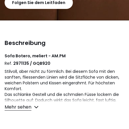
Folgen Sie dem Leitfaden
Beschreibung
Sofa Botero, meliert - AM.PM
Ref.
2971135 / GQB920
Stilvoll, aber nicht zu förmlich. Bei diesem Sofa mit den
sanften, fliessenden Linien wird die Sitzfläche von dicken,
weichen Polstern und Kissen eingerahmt. Für höchsten
Komfort.
Das schlanke Gestell und die schmalen Füsse lockern die
Silhouette auf: Dadurch wirkt das Sofa leicht, fast luftig.
Sein zeitgemässes Design bekommt durch die
Mehr sehen
Polstersteppung eine elegante Note. Das Sofa Botero trägt
die Handschrift von AM.PM, hergestellt wird es in Italien.