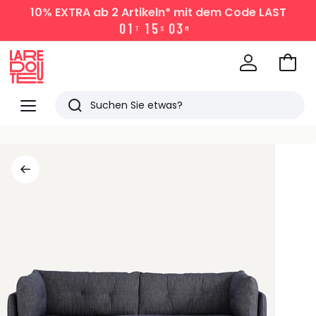
10% EXTRA
ab 2 Artikeln* mit dem Code LAST
0
1
1
5
0
3
T
S
M
Zum
Ware
La
Redoute
Menü
Suchen
Zuletzt
angesehen
Artikel