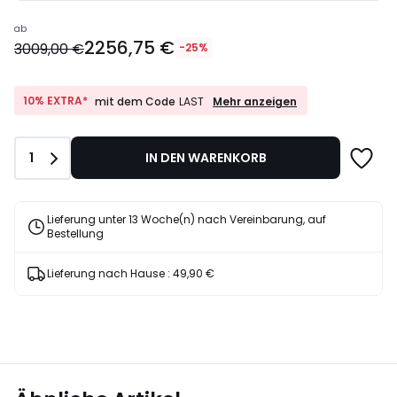
Ab
ab
2256,75 €
2256,75
3009,00 €
-25%
€
Statt
3009,00
10%
10% EXTRA*
Mehr anzeigen
mit dem Code
LAST
EXTRA*
€
mit
25%
dem
Rabatt
Anzahl
1
IN DEN WARENKORB
Code
angewendet.
LAST
Lieferung unter 13 Woche(n) nach Vereinbarung, auf
Bestellung
Lieferung nach Hause :
49,90 €