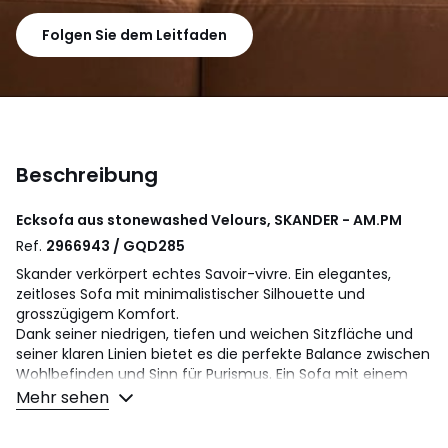
Folgen Sie dem Leitfaden
Beschreibung
Ecksofa aus stonewashed Velours, SKANDER - AM.PM
Ref.
2966943 / GQD285
Skander verkörpert echtes Savoir-vivre. Ein elegantes,
zeitloses Sofa mit minimalistischer Silhouette und
grosszügigem Komfort.
Dank seiner niedrigen, tiefen und weichen Sitzfläche und
seiner klaren Linien bietet es die perfekte Balance zwischen
Wohlbefinden und Sinn für Purismus. Ein Sofa mit einem
schlichten und beruhigenden Design, das von einem
Mehr sehen
zeitgenössischen Stil geprägt ist. Eine Kreation von AMPM,
hergestellt in Italien.