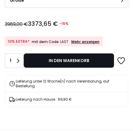
Größe
3373,65
3373,65 €
€
3969,00 €
-15%
Statt
3969,00
€
10%
10% EXTRA*
Mehr anzeigen
mit dem Code
LAST
EXTRA*
15%
mit
Rabatt
dem
angewendet.
Anzahl
1
IN DEN WARENKORB
Code
LAST
Lieferung unter 12 Woche(n) nach Vereinbarung, auf
Bestellung
Lieferung nach Hause :
69,90 €