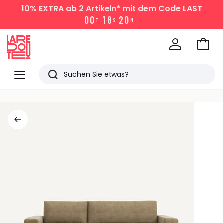
10% EXTRA
ab 2 Artikeln* mit dem Code LAST
0
0
1
8
2
0
T
S
M
Zum
Ware
La
Redoute
Menü
Suchen
Zuletzt
angesehen
Artikel