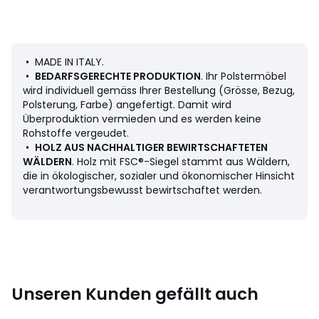
Sitzpolsterung: Ausgewogen
Rückenpolsterung: Ausgewogen
Sitzfläche: Normale Sitzhöhe und -tiefe
• MADE IN ITALY.
•
BEDARFSGERECHTE PRODUKTION
. Ihr Polstermöbel
Masse
wird individuell gemäss Ihrer Bestellung (Grösse, Bezug,
• Länge: 250 cm
Polsterung, Farbe) angefertigt. Damit wird
• Höhe: 78 cm
Überproduktion vermieden und es werden keine
• Tiefe: 170 cm
Rohstoffe vergeudet.
• Sitzfläche: B. 200 x H. 46 x T. 55 cm
•
HOLZ AUS NACHHALTIGER BEWIRTSCHAFTETEN
• Meridianbreite : 65 cm
WÄLDERN
. Holz mit FSC®-Siegel stammt aus Wäldern,
• Tiefe der Récamiere: 75 cm
die in ökologischer, sozialer und ökonomischer Hinsicht
• Breite des Sofa-Elements: 150 cm
verantwortungsbewusst bewirtschaftet werden.
• Tiefe des Sofa-Elements: 105 cm
• Gewicht: 87 kg
Beschreibung
• Bezug: 50% Baumwolle, 50% Polyester 428 g/m2,
stonewashed Velours
• Abschlüsse mit Steppnaht
Unseren Kunden gefällt auch
• Stoffmuster finden Sie unter dem Suchwort
"Stoffmuster Skander" auf unserer Website..