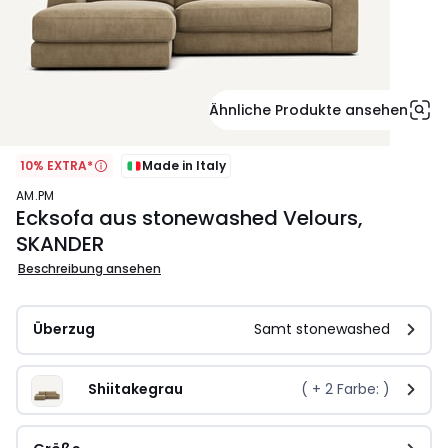
Ähnliche Produkte ansehen
10% EXTRA*
Made in Italy
AM.PM
Ecksofa aus stonewashed Velours,
SKANDER
Beschreibung ansehen
Überzug
Samt stonewashed
Shiitakegrau
( +
2
Farbe: )