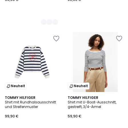
€.
Neuheit
Neuheit
TOMMY HILFIGER
TOMMY HILFIGER
Shirt mit Rundhalsausschnitt
Shirt mit U-Boot-Ausschnitt,
und Streifenmuster
gestreift, 3/4-Ärmel
99,90 €
59,90 €