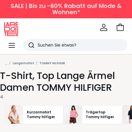
SALE | Bis zu -60% Rabatt auf Mode &
Wohnen*
Zum
Ware
La
Redoute
Menü
Suchen
Zuletzt
...
angesehen
Langarmshirt
TOMMY HILFIGER
T-Shirt, Top Lange Ärmel
Artikel
Damen TOMMY HILFIGER
4
Kurzarmshirt
Trägertop
Tommy hilfiger
Tommy hilfiger