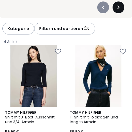
Précédent
Suivan
-
-
défiler
défiler
à
à
Kategorie
Filtern und sortieren
gauche
droite
4 Artikel
2
TOMMY HILFIGER
TOMMY HILFIGER
Shirt mit U-Boot-Ausschnitt
T-Shirt mit Polokragen und
Farben
und 3/4-Ärmeln
langen Ärmeln
59,90
59,90 €
89,90 €