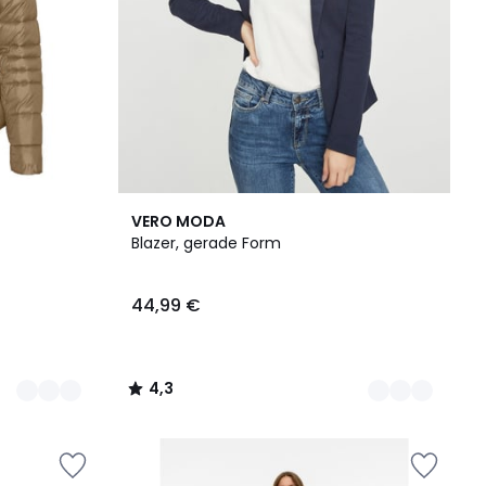
3
4,3
VERO MODA
Farben
/ 5
Blazer, gerade Form
44,99 €
4,3
/
5