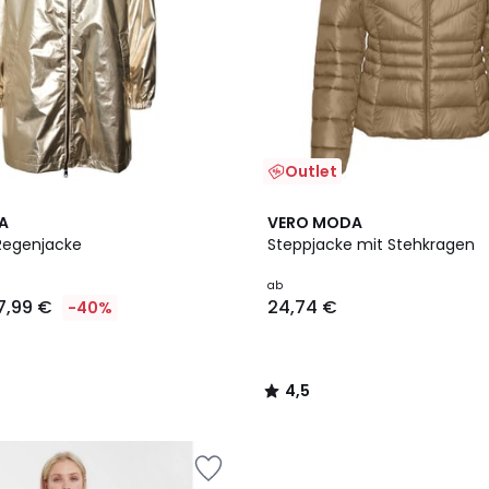
Outlet
2
4,5
A
VERO MODA
Farben
/ 5
Regenjacke
Steppjacke mit Stehkragen
ab
7,99 €
24,74 €
-40%
4,5
/
5