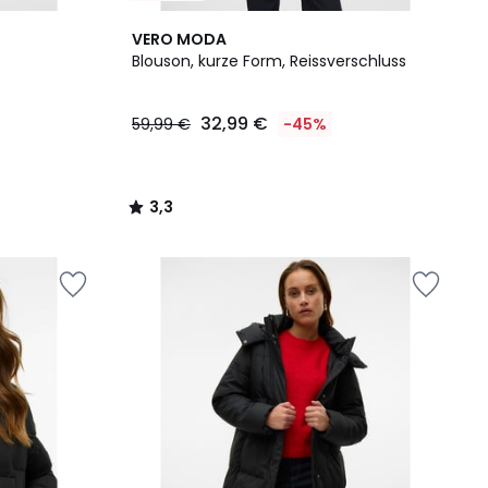
3,3
VERO MODA
/ 5
Blouson, kurze Form, Reissverschluss
32,99 €
59,99 €
-45%
3,3
/
5