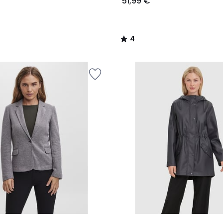
51,99 €
4
/
5