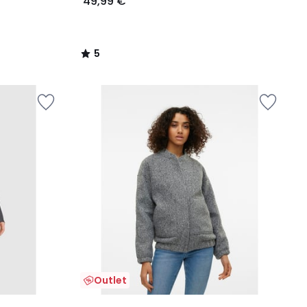
49,99 €
5
/
5
Outlet