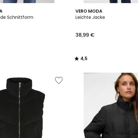
4,5
A
VERO MODA
/ 5
rade Schnittform
Leichte Jacke
38,99 €
4,5
/
5