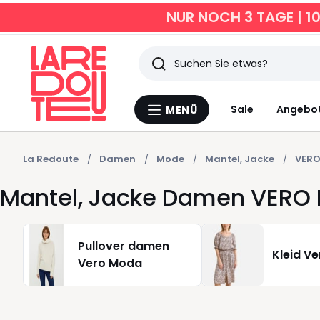
NUR NOCH 3 TAGE | 1
Suchen
Zuletzt
Sale
Angebo
MENÜ
Menü
angesehen
La
Redoute
Artikel
La Redoute
Damen
Mode
Mantel, Jacke
VER
Mantel, Jacke Damen VERO
Pullover damen
Kleid V
Vero Moda