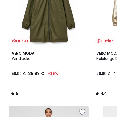
Outlet
Outlet
5
4,4
VERO MODA
VERO MOD
/
/ 5
Windjacke
Halblange 
5
38,99 €
4
59,99 €
-35%
79,99 €
5
4,4
/
/
5
5