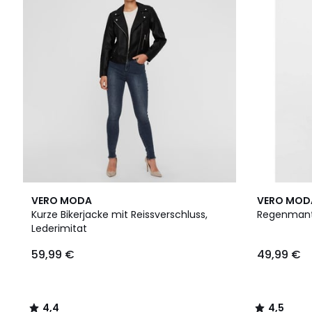
4,4
4
4,5
VERO MODA
VERO MOD
/ 5
Farben
/ 5
Kurze Bikerjacke mit Reissverschluss,
Regenmante
Lederimitat
59,99 €
49,99 €
4,4
4,5