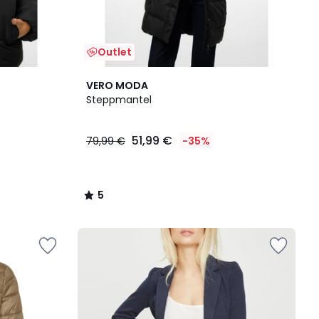
Outlet
5
VERO MODA
/
Steppmantel
5
51,99 €
79,99 €
-35%
5
/
5