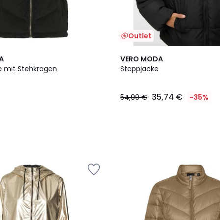
Outlet
A
VERO MODA
 mit Stehkragen
Steppjacke
35,74 €
54,99 €
-35%