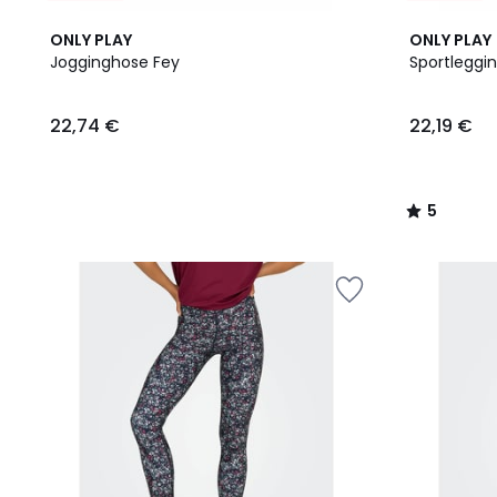
5
ONLY PLAY
ONLY PLAY
/
Jogginghose Fey
Sportleggi
5
22,74
22,74 €
22,19 €
€.
5
/
5