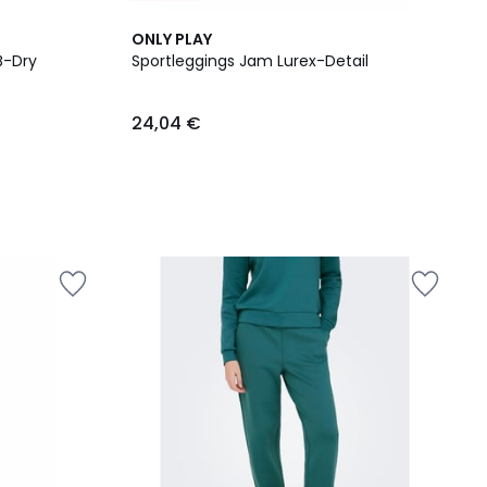
ONLY PLAY
B-Dry
Sportleggings Jam Lurex-Detail
24,04 €