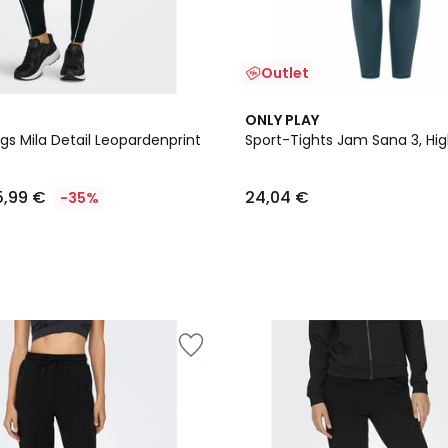
Outlet
ONLY PLAY
gs Mila Detail Leopardenprint
Sport-Tights Jam Sana 3, Hi
5,99 €
24,04 €
-35%