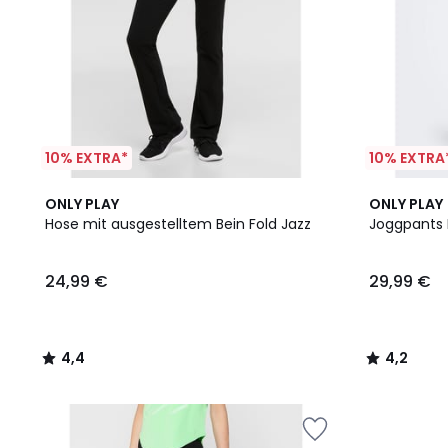
10% EXTRA*
10% EXTRA
4,4
4,2
ONLY PLAY
ONLY PLAY
/ 5
/ 5
Hose mit ausgestelltem Bein Fold Jazz
Joggpants 
24,99 €
29,99 €
4,4
4,2
/
/
5
5