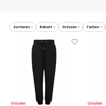
Sortieren
rabatt
grössen
farben
Outlet
Outlet