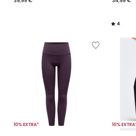
39,99 €
34,99 €
4
/
5
10% EXTRA*
10% EXTRA