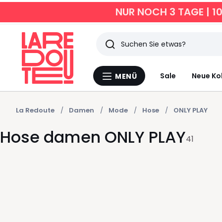
NUR NOCH 3 TAGE | 1
Suchen
Zuletzt
Sale
Neue Ko
MENÜ
Menü
angesehen
La
Redoute
Artikel
La Redoute
Damen
Mode
Hose
ONLY PLAY
Hose damen ONLY PLAY
41