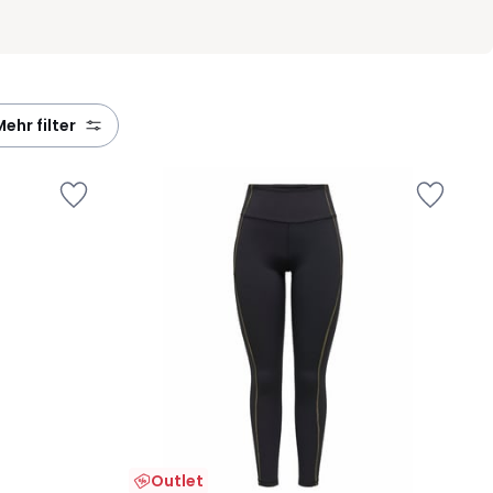
mehr filter
Outlet