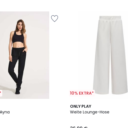
*
10% EXTRA*
3
ONLY PLAY
/
 Ayna
Weite Lounge-Hose
5