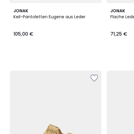
JONAK
JONAK
Keil-Pantoletten Eugene aus Leder
Flache Led
105,00
105,00 €
71,25 €
€.