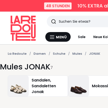
10% EXTRA
a
48 STUNDEN
Suchen
Zuletzt
Sale
Neue Ko
MENÜ
Menü
angesehen
La
Redoute
Artikel
La Redoute
Damen
Schuhe
Mules
JONAK
Mules JONAK
7
Sandalen,
Sandaletten
Mokassi
Jonak