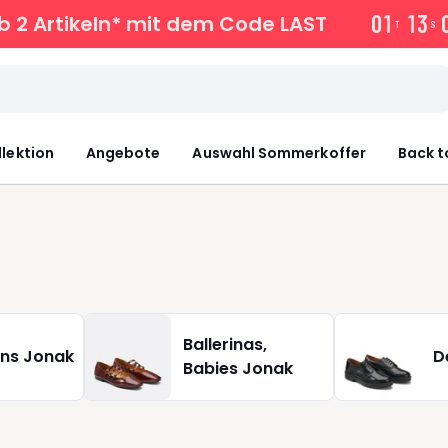
0
1
1
3
b 2 Artikeln* mit dem Code LAST
T
S
llektion
Angebote
Auswahl Sommerkoffer
Back t
Ballerinas,
ns Jonak
D
Babies Jonak