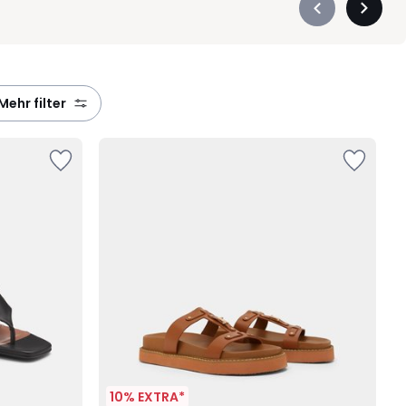
Précédent
Suivan
-
-
défiler
défiler
à
à
gauche
droite
mehr filter
10% EXTRA*