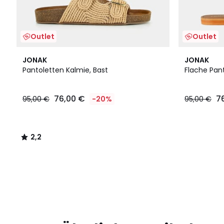
Outlet
Outlet
2,2
JONAK
JONAK
/ 5
Pantoletten Kalmie, Bast
Flache Pan
76,00 €
7
95,00 €
-20%
95,00 €
2,2
/
5