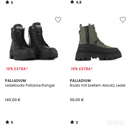
4,8
5
/
/
5
5
10% EXTRA*
10% EXTRA*
5
3
PALLADIUM
2
PALLADIUM
/
/
Lederboots Pallarise Ranger
Boots mit breitem Absatz, Leder
Farben
5
5
140,00 €
110,00 €
5
3
/
/
5
5