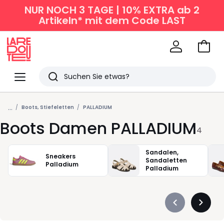
NUR NOCH 3 TAGE | 10% EXTRA ab 2
Artikeln* mit dem Code LAST
Zum
Ware
La
Redoute
Menü
Suchen
Zuletzt
...
angesehen
Boots, Stiefeletten
PALLADIUM
Boots Damen PALLADIUM
Artikel
4
Sandalen,
Sneakers
Sandaletten
Palladium
Palladium
Précédent
Suivan
-
-