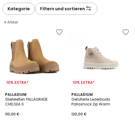
défiler
défiler
à
à
Kategorie
Filtern und sortieren
gauche
droite
4 Artikel
10% EXTRA*
10% EXTRA*
5
4,8
PALLADIUM
PALLADIUM
/
/ 5
Stiefeletten PALLAGRADE
Gefütterte Lederboots
5
CHELSEA S
Pallashock Zip Warm
110,00
110,00 €
120,00 €
€.