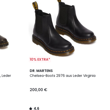
10% EXTRA*
4,6
DR. MARTENS
/ 5
 Leder
Chelsea-Boots 2976 aus Leder Virginia
200,00 €
4,6