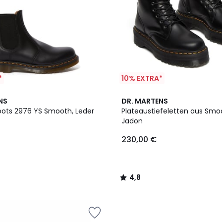
*
10% EXTRA*
4,8
NS
DR. MARTENS
/ 5
ots 2976 YS Smooth, Leder
Plateaustiefeletten aus Smo
Jadon
230,00 €
4,8
/
5