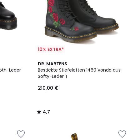
10% EXTRA*
4,7
DR. MARTENS
/ 5
oth-Leder
Bestickte Stiefeletten 1460 Vonda aus
Softy-Leder T
210,00 €
4,7
/
5