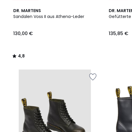
4,8
DR. MARTENS
DR. MARTE
/ 5
Sandalen Voss II aus Athena-Leder
Gefütterte
130,00
130,00 €
135,85 €
€.
4,8
/
5