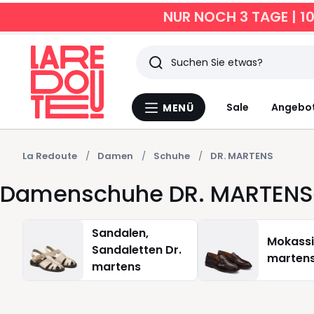
NUR NOCH 3 TAGE | 1
Suchen
Zuletzt
Sale
Angebo
MENÜ
Menü
angesehen
La
Redoute
Artikel
La Redoute
Damen
Schuhe
DR. MARTENS
Damenschuhe DR. MARTENS
Sandalen,
Mokassi
Sandaletten Dr.
marten
martens