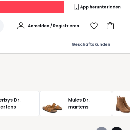
App herunterladen
Willkommen
Anmelden / Registrieren
Voir
Zum
ma
Warenkor
wishlist
Geschäftskunden
erbys Dr.
Mules Dr.
artens
martens