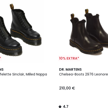
*
10% EXTRA*
4,7
NS
DR. MARTENS
/ 5
felette Sinclair, Milled Nappa
Chelsea-Boots 2976 Leonore,
210,00 €
4,7