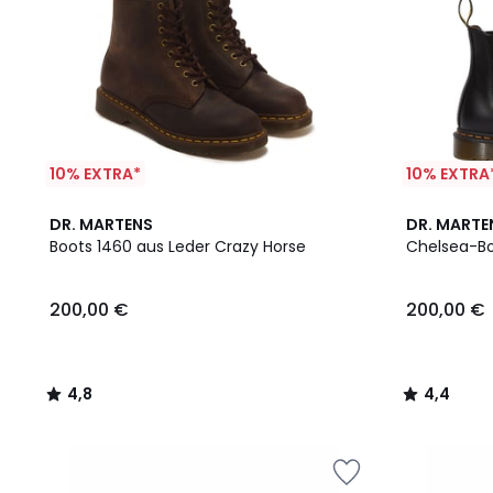
10% EXTRA*
10% EXTRA
4,8
4,4
DR. MARTENS
DR. MARTE
/ 5
/ 5
Boots 1460 aus Leder Crazy Horse
Chelsea-Bo
200,00 €
200,00 €
4,8
4,4
/
/
5
5