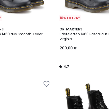
*
10% EXTRA*
4,7
NS
DR. MARTENS
/ 5
en 1460 aus Smooth-Leder
Stiefeletten 1460 Pascal aus
Virginia
200,00 €
4,7
/
5