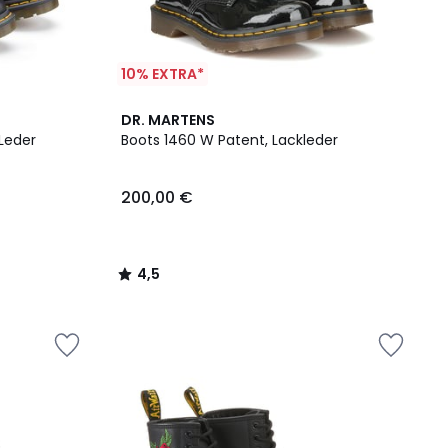
10% EXTRA*
4,5
DR. MARTENS
/ 5
 Leder
Boots 1460 W Patent, Lackleder
200,00 €
4,5
/
5