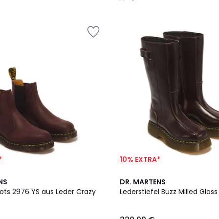
/
5
*
10% EXTRA*
2
NS
DR. MARTENS
Farben
ots 2976 YS aus Leder Crazy
Lederstiefel Buzz Milled Gloss