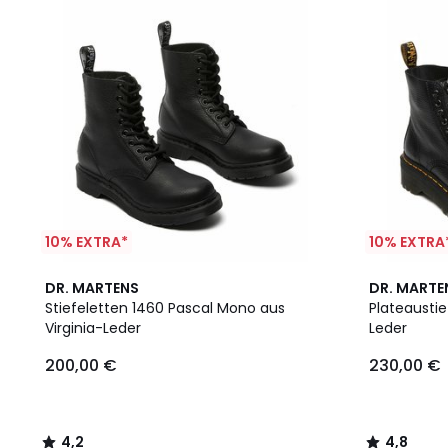
10% EXTRA*
10% EXTRA
4,2
4,8
DR. MARTENS
DR. MARTE
/ 5
/ 5
Stiefeletten 1460 Pascal Mono aus
Plateaustie
Virginia-Leder
Leder
200,00 €
230,00 €
4,2
4,8