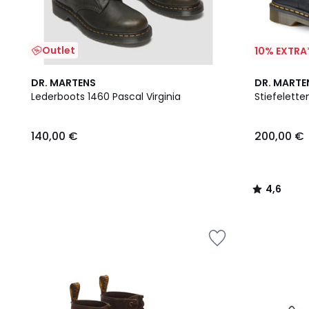
Outlet
10% EXTRA
4,6
DR. MARTENS
DR. MARTE
/ 5
Lederboots 1460 Pascal Virginia
Stiefelett
140,00 €
200,00 €
4,6
/
5