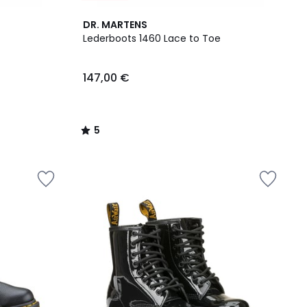
5
DR. MARTENS
/
Lederboots 1460 Lace to Toe
5
147,00 €
5
/
5