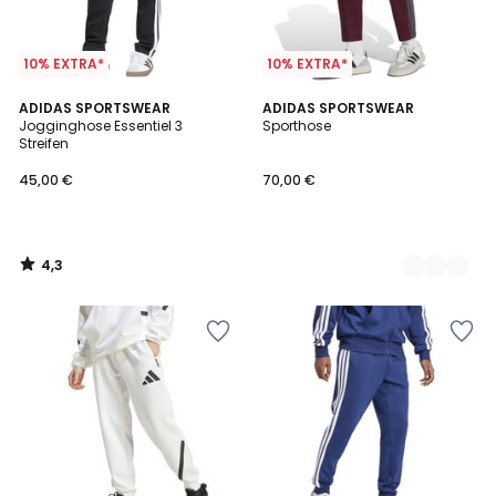
10% EXTRA*
10% EXTRA*
4,3
ADIDAS SPORTSWEAR
2
ADIDAS SPORTSWEAR
/ 5
Jogginghose Essentiel 3
Sporthose
Farben
Streifen
45,00 €
70,00 €
4,3
/
5