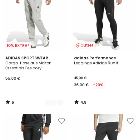
Outlet
10% EXTRA*
5
4,8
2
ADIDAS SPORTSWEAR
adidas Performance
/
/ 5
Cargo-Hose aus Molton
Leggings Adidas Run It
Farben
5
Essentials Feelcozy
55,00 €
45,00 €
36,00 €
-20%
5
4,8
/
/
5
5