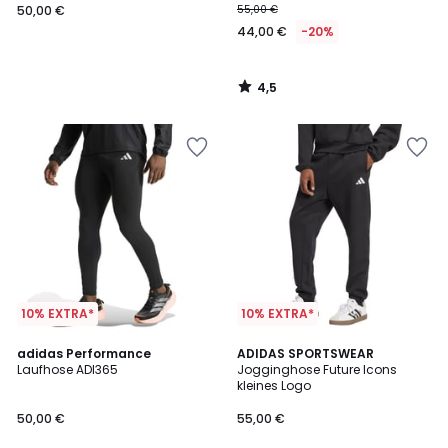
50,00 €
55,00 €
44,00 €
-20%
4,5
/
5
10% EXTRA*
10% EXTRA*
4,7
adidas Performance
ADIDAS SPORTSWEAR
/ 5
Laufhose ADI365
Jogginghose Future Icons
kleines Logo
50,00 €
55,00 €