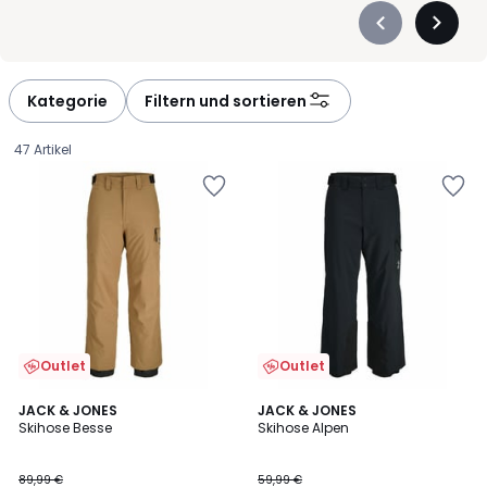
Précédent
Suivan
-
-
défiler
défiler
à
à
Kategorie
Filtern und sortieren
gauche
droite
47 Artikel
Outlet
Outlet
JACK & JONES
3
JACK & JONES
Skihose Besse
Skihose Alpen
Farben
58,49
89,99 €
59,99 €
€