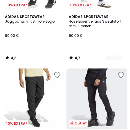
10% EXTRA*
10% EXTRA*
4,8
4,7
ADIDAS SPORTSWEAR
3
ADIDAS SPORTSWEAR
/ 5
/ 5
Joggpants mit Silikon-Logo
Hose Essentiel aus Sweatstoff
Farben
mit 3 Streifen
90,00 €
50,00 €
4,8
4,7
/
/
5
5
Outlet
10% EXTRA*