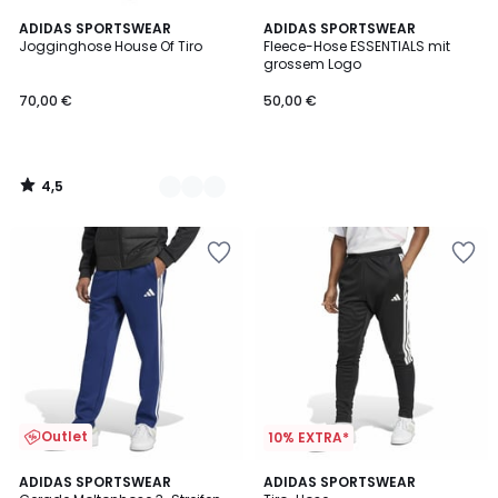
4,5
2
ADIDAS SPORTSWEAR
ADIDAS SPORTSWEAR
/ 5
Jogginghose House Of Tiro
Fleece-Hose ESSENTIALS mit
Farben
grossem Logo
70,00 €
50,00 €
4,5
/
5
Outlet
10% EXTRA*
3,5
5
2
ADIDAS SPORTSWEAR
ADIDAS SPORTSWEAR