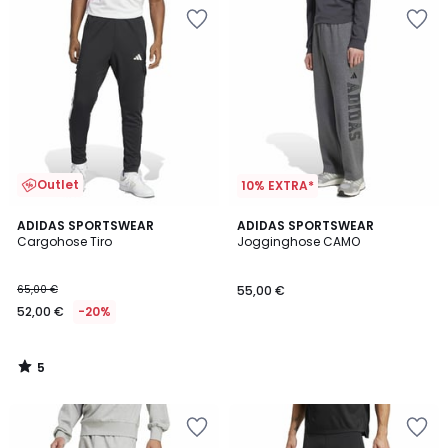
Outlet
10% EXTRA*
5
ADIDAS SPORTSWEAR
ADIDAS SPORTSWEAR
/
Cargohose Tiro
Jogginghose CAMO
5
65,00 €
55,00 €
52,00 €
-20%
5
/
5