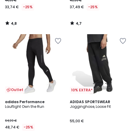
44,99 €
49,99 €
33,74 €
-25%
37,49 €
-25%
4,8
4,7
/
/
5
5
Outlet
10% EXTRA*
4,7
adidas Performance
ADIDAS SPORTSWEAR
/ 5
Lauftight Own the Run
Jogginghose, Loose Fit
64,99 €
55,00 €
48,74 €
-25%