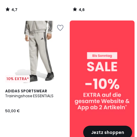
4,7
4,6
/
/
5
5
SALE
:
10%
EXTRA
ab
2
Artikeln*
10% EXTRA*
ADIDAS SPORTSWEAR
Trainingshose ESSENTIALS
50,00 €
Jeztz shoppen