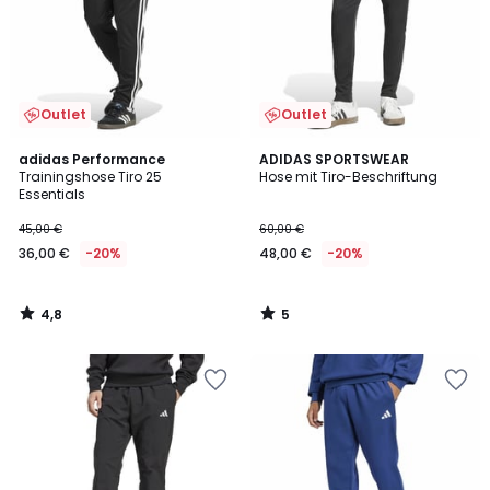
Outlet
Outlet
4,8
5
adidas Performance
ADIDAS SPORTSWEAR
/ 5
/
Trainingshose Tiro 25
Hose mit Tiro-Beschriftung
5
Essentials
45,00 €
60,00 €
36,00 €
-20%
48,00 €
-20%
4,8
5
/
/
5
5