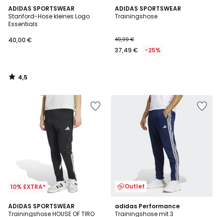
4,5
ADIDAS SPORTSWEAR
ADIDAS SPORTSWEAR
/ 5
Stanford-Hose kleines Logo
Trainingshose
Essentials
40,00 €
49,99 €
37,49 €
-25%
4,5
/
5
Outlet
10% EXTRA*
4,7
ADIDAS SPORTSWEAR
adidas Performance
/ 5
Trainingshose HOUSE OF TIRO
Trainingshose mit 3