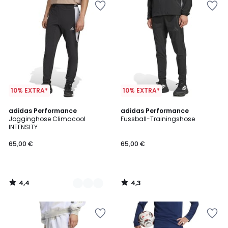
10% EXTRA*
10% EXTRA*
4,4
4,3
2
adidas Performance
adidas Performance
/ 5
/ 5
Jogginghose Climacool
Fussball-Trainingshose
Farben
INTENSITY
65,00 €
65,00 €
4,4
4,3
/
/
5
5