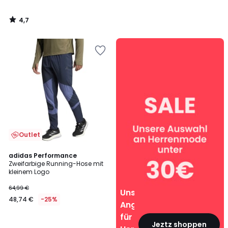
4,7
/
5
Unsere
Angebote
für
Herren
Outlet
adidas Performance
Zweifarbige Running-Hose mit
kleinem Logo
64,99 €
Unsere
48,74 €
-25%
Angebote
für
Jeztz shoppen