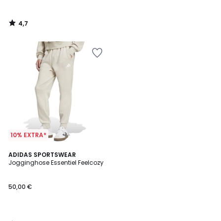
4,7
/
5
10% EXTRA*
1
ADIDAS SPORTSWEAR
/
Jogginghose Essentiel Feelcozy
5
50,00 €