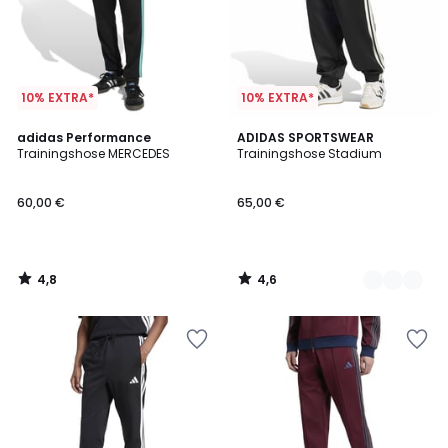
10% EXTRA*
10% EXTRA*
4,8
4,6
adidas Performance
2
ADIDAS SPORTSWEAR
/ 5
/ 5
Trainingshose MERCEDES
Trainingshose Stadium
Farben
60,00 €
65,00 €
4,8
4,6
/
/
5
5