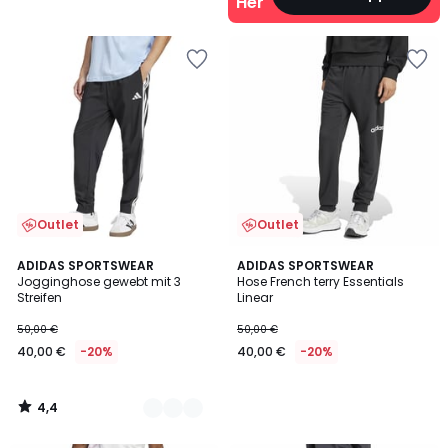
Herren
Outlet
Outlet
4,4
2
ADIDAS SPORTSWEAR
ADIDAS SPORTSWEAR
/ 5
Jogginghose gewebt mit 3
Hose French terry Essentials
Farben
Streifen
Linear
50,00 €
50,00 €
40,00 €
-20%
40,00 €
-20%
4,4
/
5