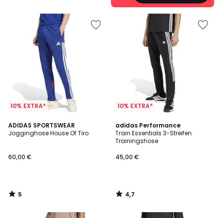
10% EXTRA*
10% EXTRA*
5
4,7
ADIDAS SPORTSWEAR
adidas Performance
/
/ 5
Jogginghose House Of Tiro
Train Essentials 3-Streifen
5
Trainingshose
60,00 €
45,00 €
5
4,7
/
/
5
5