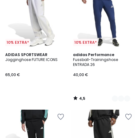
10% EXTRA*
10% EXTRA*
4,5
ADIDAS SPORTSWEAR
2
adidas Performance
/ 5
Jogginghose FUTURE ICONS
Fussball-Trainingshose
Farben
ENTRADA 26
65,00 €
40,00 €
4,5
/
5