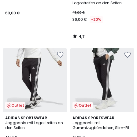
Logostreifen an den Seiten
60,00 €
45,00 €
36,00 €
-20%
4,7
/
5
Outlet
Outlet
4,8
4,7
ADIDAS SPORTSWEAR
ADIDAS SPORTSWEAR
/ 5
/ 5
Joggpants mit Logostreifen an
Joggpants mit
den Seiten
Gummizugbündchen, Slim-Fit