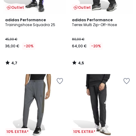
Outlet
Outlet
4,7
4,5
adidas Performance
adidas Performance
/ 5
/ 5
Trainingshose Squadra 25
Terrex Multi Zip-Off-Hose
45,00 €
80,00 €
36,00 €
-20%
64,00 €
-20%
4,7
4,5
/
/
5
5
10% EXTRA*
10% EXTRA*