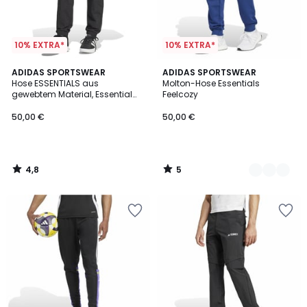
10% EXTRA*
10% EXTRA*
4,8
5
ADIDAS SPORTSWEAR
2
ADIDAS SPORTSWEAR
/ 5
/
Hose ESSENTIALS aus
Molton-Hose Essentials
Farben
5
gewebtem Material, Essential
Feelcozy
Small Logo
50,00 €
50,00 €
4,8
5
/
/
5
5