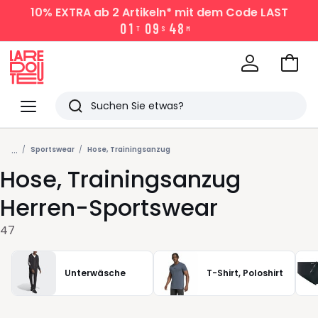
10% EXTRA
ab 2 Artikeln* mit dem Code LAST
0
1
0
9
4
8
T
S
M
Zum
Ware
La
Redoute
Menü
Suchen
Zuletzt
...
angesehen
Sportswear
Hose, Trainingsanzug
Hose, Trainingsanzug
Artikel
Herren-Sportswear
47
Unterwäsche
T-Shirt, Poloshirt