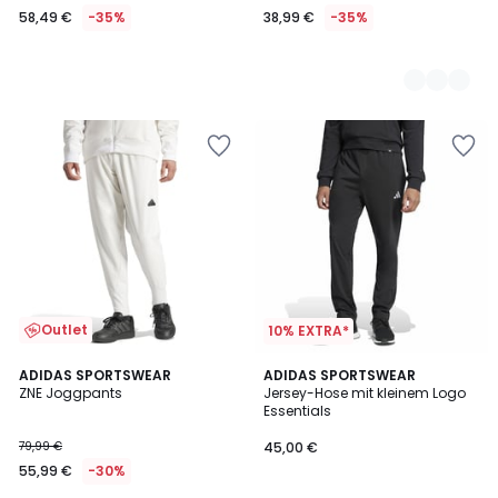
58,49 €
-35%
38,99 €
-35%
Statt
89,99
€
35%
Rabatt
angewendet.
Outlet
10% EXTRA*
4,7
4,6
ADIDAS SPORTSWEAR
ADIDAS SPORTSWEAR
/ 5
/ 5
ZNE Joggpants
Jersey-Hose mit kleinem Logo
Essentials
79,99 €
45,00 €
55,99 €
-30%