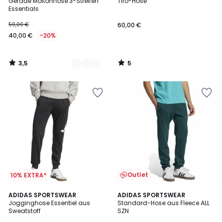
/ 5
/
Gerade Moltonhose 3-Streifen
Tiro-Hose
Farben
5
Essentials
50,00 €
60,00 €
40,00 €
-20%
3,5
5
/
/
5
5
Outlet
10% EXTRA*
4,5
ADIDAS SPORTSWEAR
ADIDAS SPORTSWEAR
/ 5
Jogginghose Essentiel aus
Standard-Hose aus Fleece ALL
Sweatstoff
SZN