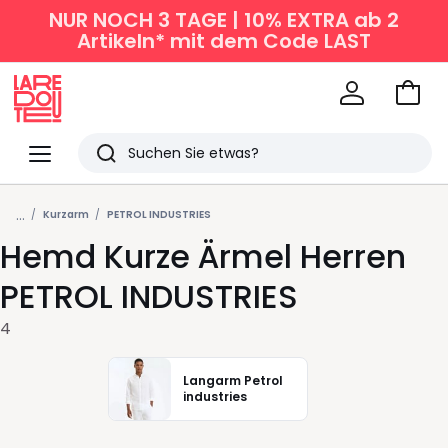
NUR NOCH 3 TAGE | 10% EXTRA ab 2
Artikeln* mit dem Code LAST
Zum
Ware
La
Redoute
Menü
Suchen
Zuletzt
...
angesehen
Kurzarm
PETROL INDUSTRIES
Hemd Kurze Ärmel Herren
Artikel
PETROL INDUSTRIES
4
Langarm Petrol
industries