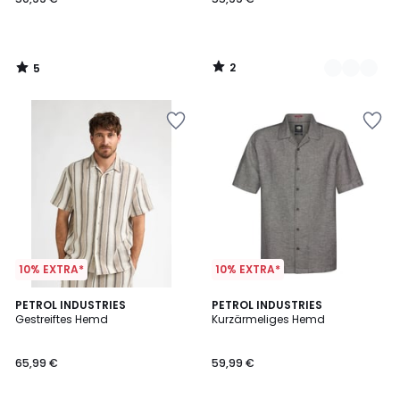
€.
2
5
/
/
5
5
10% EXTRA*
10% EXTRA*
2
2
PETROL INDUSTRIES
PETROL INDUSTRIES
/
Gestreiftes Hemd
Kurzärmeliges Hemd
Farben
5
65,99 €
59,99 €