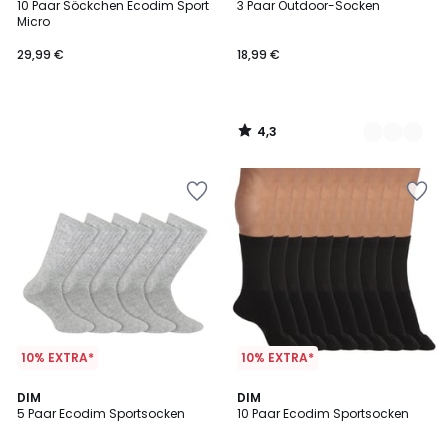
/ 5
10 Paar Söckchen Ecodim Sport
3 Paar Outdoor-Socken
Farben
Micro
29,99 €
18,99 €
4,3
/
5
10% EXTRA*
10% EXTRA*
4
5
DIM
DIM
/
/
5 Paar Ecodim Sportsocken
10 Paar Ecodim Sportsocken
5
5