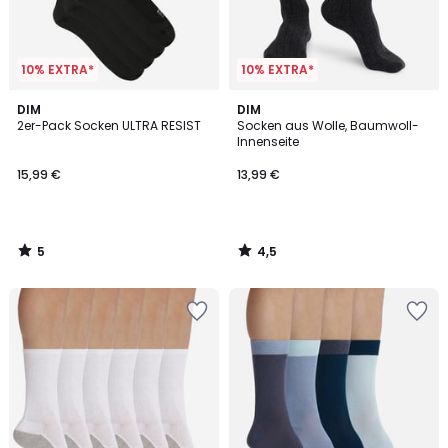
10% EXTRA*
10% EXTRA*
5
4,5
DIM
DIM
/
/ 5
2er-Pack Socken ULTRA RESIST
Socken aus Wolle, Baumwoll-
5
Innenseite
15,99 €
13,99 €
5
4,5
/
/
5
5