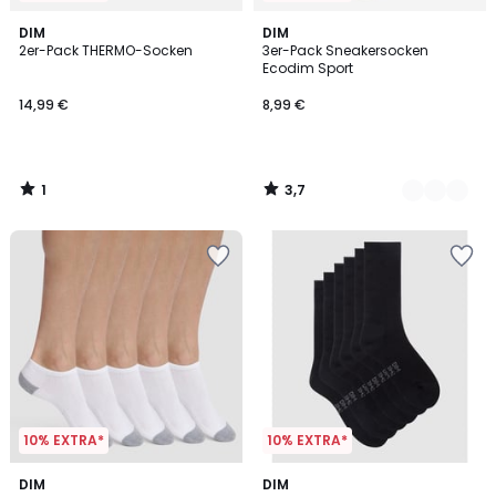
1
3,7
DIM
2
DIM
/
/ 5
2er-Pack THERMO-Socken
3er-Pack Sneakersocken
Farben
5
Ecodim Sport
14,99 €
8,99 €
1
3,7
/
/
5
5
10% EXTRA*
10% EXTRA*
4,3
DIM
2
DIM