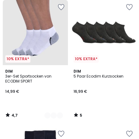
10% EXTRA*
10% EXTRA*
4,7
5
3
DIM
DIM
/ 5
/
3er-Set Sportsocken von
5 Paar Ecodim Kurzsocken
Farben
5
ECODIM SPORT
14,99 €
16,99 €
4,7
5
/
/
5
5