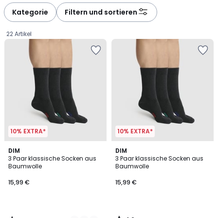
défiler
défiler
à
à
Kategorie
Filtern und sortieren
gauche
droite
22 Artikel
10% EXTRA*
10% EXTRA*
4,9
4,9
4
DIM
DIM
/ 5
/ 5
3 Paar klassische Socken aus
3 Paar klassische Socken aus
Farben
Baumwolle
Baumwolle
15,99
15,99 €
15,99 €
€.