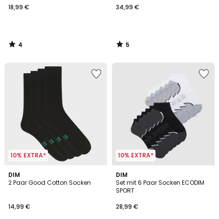
18,99 €
34,99 €
4
5
/
/
5
5
10% EXTRA*
10% EXTRA*
4
3
DIM
DIM
/
/
2 Paar Good Cotton Socken
Set mit 6 Paar Socken ECODIM
5
5
SPORT
14,99 €
28,99 €