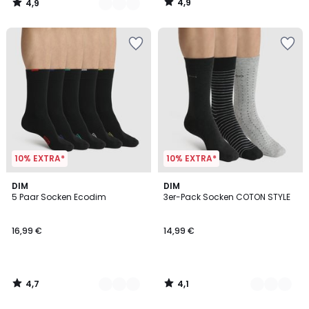
4,9
4,9
/
/
5
5
10% EXTRA*
10% EXTRA*
4,7
4,1
2
DIM
3
DIM
/ 5
/ 5
5 Paar Socken Ecodim
3er-Pack Socken COTON STYLE
Farben
Farben
16,99 €
14,99 €
4,7
4,1
/
/
5
5