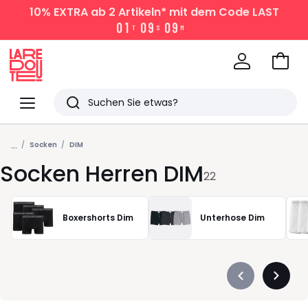
10% EXTRA
ab 2 Artikeln* mit dem Code LAST
0
1
0
9
0
9
T
S
M
Zum
Ware
La
Redoute
Menü
Suchen
Zuletzt
...
angesehen
Socken
DIM
Socken Herren DIM
Artikel
22
Boxershorts Dim
Unterhose Dim
Précédent
Suivan
-
-