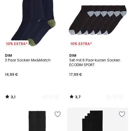
10% EXTRA*
10% EXTRA*
3,1
3,7
2
DIM
2
DIM
/
/ 5
3 Paar Socken Mix&Match
Set mit 6 Paar kurzen Socken
Farben
Farben
5
ECODIM SPORT
14,99 €
17,99 €
3,1
3,7
/
/
5
5