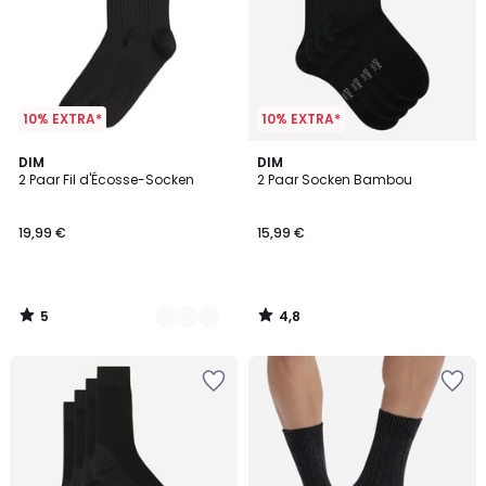
10% EXTRA*
10% EXTRA*
5
4,8
2
DIM
DIM
/
/ 5
2 Paar Fil d'Écosse-Socken
2 Paar Socken Bambou
Farben
5
19,99 €
15,99 €
5
4,8
/
/
5
5