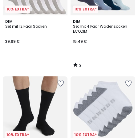
10% EXTRA*
10% EXTRA*
2
DIM
DIM
/
Set mit 12 Paar Socken
Set mit 4 Paar Wadensocken
5
ECODIM
39,99 €
15,49 €
2
/
5
10% EXTRA*
10% EXTRA*