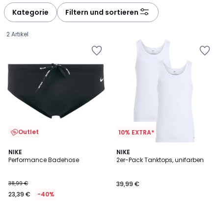
Kategorie
Filtern und sortieren
2 Artikel
Outlet
10% EXTRA*
NIKE
NIKE
Performance Badehose
2er-Pack Tanktops, unifarben
23,39
38,99 €
39,99 €
€
23,39 €
-40%
Statt
38,99
€