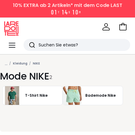
10% EXTRA
ab 2 Artikeln* mit dem Code LAST
0
1
1
4
1
0
T
S
M
Zum
Ware
La
Redoute
Menü
Suchen
Zuletzt
...
angesehen
Kleidung
NIKE
Mode NIKE
Artikel
2
T-Shirt Nike
Bademode Nike