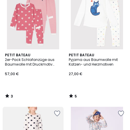
3
5
PETIT BATEAU
PETIT BATEAU
/
/
2er-Pack Schlafanzüge aus
Pyjama aus Baumwolle mit
5
5
Baumwolle mit Druckmotiv
Katzen- und Herzmotiven
Herzen und Streifen
57,00 €
27,00 €
3
5
/
/
5
5