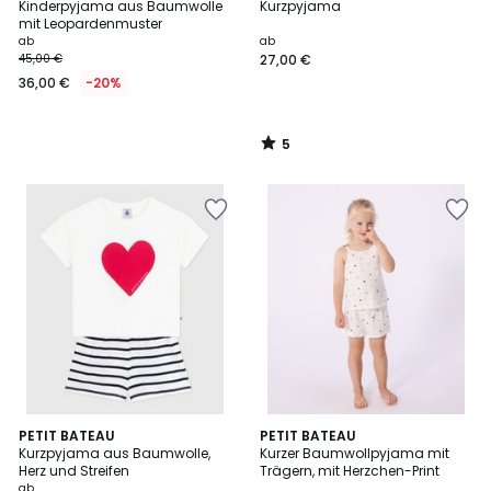
/
Kinderpyjama aus Baumwolle
Kurzpyjama
5
mit Leopardenmuster
ab
ab
45,00 €
27,00 €
36,00 €
-20%
5
/
5
5
PETIT BATEAU
PETIT BATEAU
/
Kurzpyjama aus Baumwolle,
Kurzer Baumwollpyjama mit
5
Herz und Streifen
Trägern, mit Herzchen-Print
ab