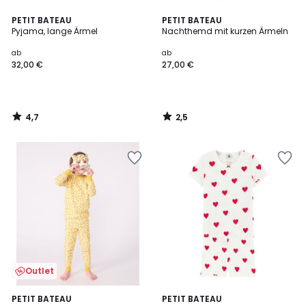
4,7
2,5
PETIT BATEAU
PETIT BATEAU
/ 5
/ 5
Pyjama, lange Ärmel
Nachthemd mit kurzen Ärmeln
ab
ab
32,00 €
27,00 €
4,7
2,5
/
/
5
5
Outlet
5
PETIT BATEAU
PETIT BATEAU