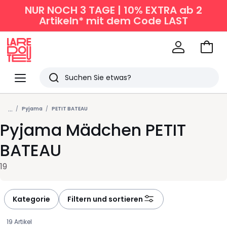
NUR NOCH 3 TAGE | 10% EXTRA ab 2
Artikeln* mit dem Code LAST
Zum
Ware
La
Redoute
Menü
Suchen
Zuletzt
...
angesehen
Pyjama
PETIT BATEAU
Pyjama Mädchen PETIT
Artikel
BATEAU
19
Kategorie
Filtern und sortieren
19 Artikel