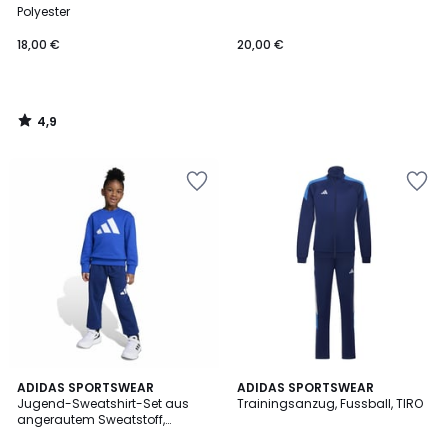
Polyester
18,00 €
20,00 €
4,9
/
5
4,9
2
ADIDAS SPORTSWEAR
ADIDAS SPORTSWEAR
/ 5
Jugend-Sweatshirt-Set aus
Trainingsanzug, Fussball, TIRO
Farben
angerautem Sweatstoff,
Weltmeisterschaft 2026