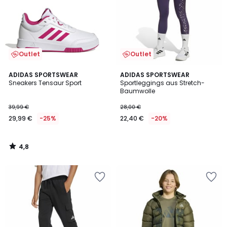
Outlet
Outlet
4,8
ADIDAS SPORTSWEAR
ADIDAS SPORTSWEAR
/ 5
Sneakers Tensaur Sport
Sportleggings aus Stretch-
Baumwolle
39,99 €
28,00 €
29,99 €
-25%
22,40 €
-20%
4,8
/
5