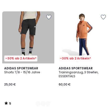
–30% ab 2 Artikeln*
–30% ab 2 Artikeln*
5
2
ADIDAS SPORTSWEAR
ADIDAS SPORTSWEAR
/
Shorts 7/8 - 15/16 Jahre
Trainingsanzug, 3 Streifen,
Farben
5
ESSENTIALS
25,00 €
60,00 €
5
/
5