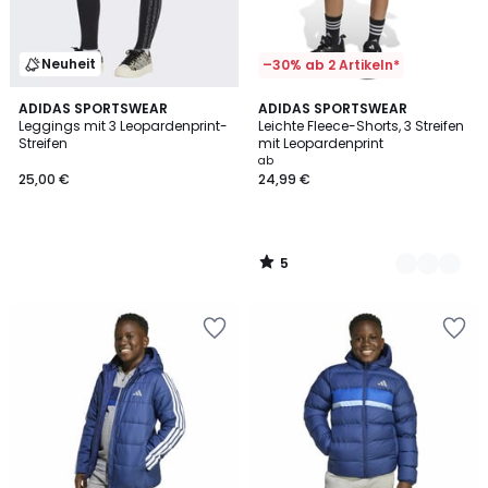
Neuheit
–30% ab 2 Artikeln*
5
ADIDAS SPORTSWEAR
2
ADIDAS SPORTSWEAR
/
Leggings mit 3 Leopardenprint-
Leichte Fleece-Shorts, 3 Streifen
Farben
5
Streifen
mit Leopardenprint
ab
25,00 €
24,99 €
5
/
5