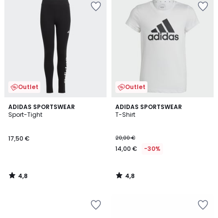
Outlet
Outlet
4,8
4,8
ADIDAS SPORTSWEAR
ADIDAS SPORTSWEAR
/ 5
/ 5
Sport-Tight
T-Shirt
17,50 €
20,00 €
14,00 €
-30%
4,8
4,8
/
/
5
5