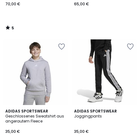
70,00 €
65,00 €
5
/
5
5
4,8
ADIDAS SPORTSWEAR
ADIDAS SPORTSWEAR
/
/ 5
Geschlossenes Sweatshirt aus
Joggingpants
5
angerautem Fleece
35,00 €
35,00 €