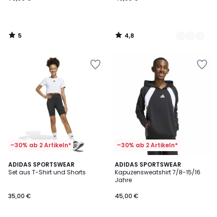
€.
5
4,8
/
/
5
5
–30% ab 2 Artikeln*
–30% ab 2 Artikeln*
5
ADIDAS SPORTSWEAR
ADIDAS SPORTSWEAR
/
Set aus T-Shirt und Shorts
Kapuzensweatshirt 7/8-15/16
5
Jahre
35,00 €
45,00 €