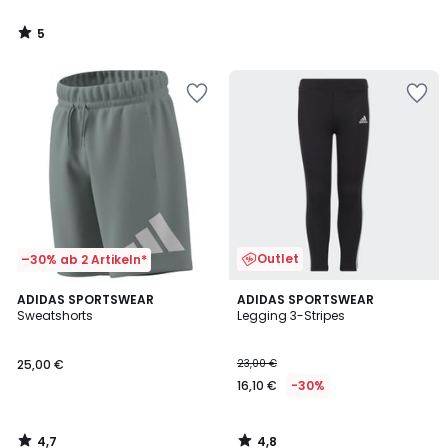
5
/
5
Outlet
–30% ab 2 Artikeln*
4,7
4,8
ADIDAS SPORTSWEAR
ADIDAS SPORTSWEAR
/ 5
/ 5
Sweatshorts
Legging 3-Stripes
25,00 €
23,00 €
16,10 €
-30%
4,7
4,8