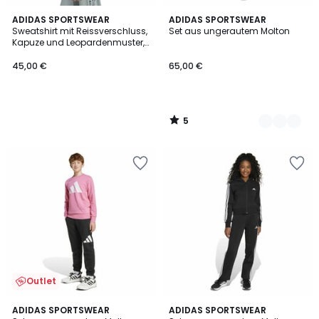
5
ADIDAS SPORTSWEAR
2
ADIDAS SPORTSWEAR
/
Sweatshirt mit Reissverschluss,
Set aus ungerautem Molton
Farben
5
Kapuze und Leopardenmuster,
aus Molton
45,00 €
65,00 €
5
/
5
Outlet
5
ADIDAS SPORTSWEAR
ADIDAS SPORTSWEAR