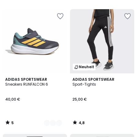
/
/
5
5
Neuheit
5
4,8
2
ADIDAS SPORTSWEAR
ADIDAS SPORTSWEAR
/
/ 5
Sneakers RUNFALCON 6
Sport-Tights
Farben
5
40,00 €
25,00 €
5
4,8
/
/
5
5