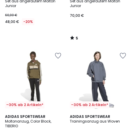
/
Set aus angerautem Molton
Set aus angerautem Molton
5
Junior
Junior
60,00 €
70,00 €
48,00 €
-20%
5
/
5
–30% ab 2 Artikeln*
–30% ab 2 Artikeln*
5
ADIDAS SPORTSWEAR
ADIDAS SPORTSWEAR
/
Moltonanzug, Color Block,
Trainingsanzug aus Woven
5
TIBERIO