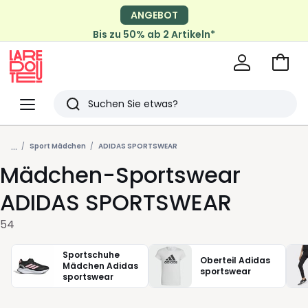
ANGEBOT
Bis zu 50% ab 2 Artikeln*
Zum
Ware
La
Redoute
Menü
Suchen
Zuletzt
...
angesehen
Sport Mädchen
ADIDAS SPORTSWEAR
Mädchen-Sportswear
Artikel
ADIDAS SPORTSWEAR
54
Sportschuhe
Oberteil Adidas
Mädchen Adidas
sportswear
sportswear