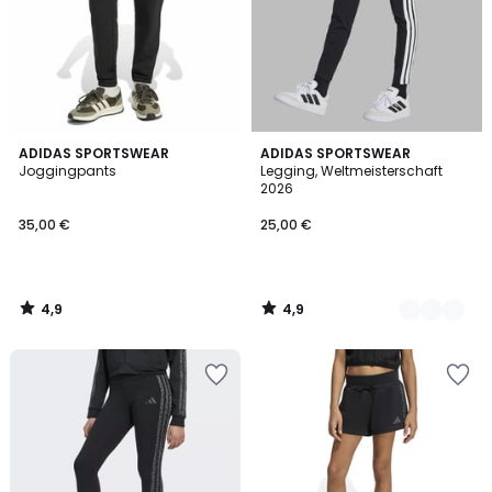
4,9
4,9
ADIDAS SPORTSWEAR
2
ADIDAS SPORTSWEAR
/ 5
/ 5
Joggingpants
Legging, Weltmeisterschaft
Farben
2026
35,00 €
25,00 €
4,9
4,9
/
/
5
5