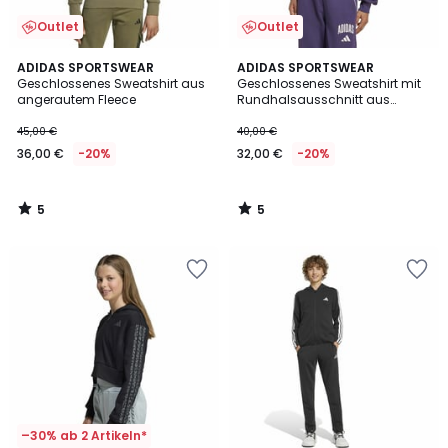
Outlet
Outlet
5
5
ADIDAS SPORTSWEAR
ADIDAS SPORTSWEAR
/
/
Geschlossenes Sweatshirt aus
Geschlossenes Sweatshirt mit
5
5
angerautem Fleece
Rundhalsausschnitt aus
ungerautem Molton
45,00 €
40,00 €
36,00 €
-20%
32,00 €
-20%
5
5
/
/
5
5
–30% ab 2 Artikeln*