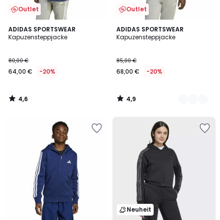
Outlet
Outlet
4,6
4,9
ADIDAS SPORTSWEAR
2
ADIDAS SPORTSWEAR
/ 5
/ 5
Kapuzensteppjacke
Kapuzensteppjacke
Farben
80,00 €
85,00 €
64,00 €
-20%
68,00 €
-20%
4,6
4,9
/
/
5
5
Neuheit