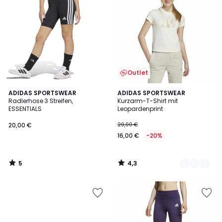
Outlet
5
4,3
ADIDAS SPORTSWEAR
2
ADIDAS SPORTSWEAR
/
/ 5
Radlerhose 3 Streifen,
Kurzarm-T-Shirt mit
Farben
5
ESSENTIALS
Leopardenprint
20,00 €
20,00 €
16,00 €
-20%
5
4,3
/
/
5
5