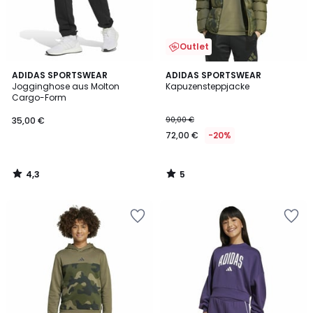
Outlet
4,3
5
ADIDAS SPORTSWEAR
ADIDAS SPORTSWEAR
/ 5
/
Jogginghose aus Molton
Kapuzensteppjacke
5
Cargo-Form
35,00 €
90,00 €
72,00 €
-20%
4,3
5
/
/
5
5