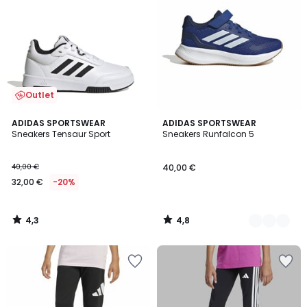
Outlet
4,3
4,8
ADIDAS SPORTSWEAR
3
ADIDAS SPORTSWEAR
/ 5
/ 5
Sneakers Tensaur Sport
Sneakers Runfalcon 5
Farben
40,00 €
40,00 €
32,00 €
-20%
4,3
4,8
/
/
5
5