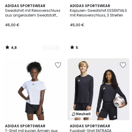
4,8
5
2
ADIDAS SPORTSWEAR
ADIDAS SPORTSWEAR
/ 5
/
Sweatshirt mit Reissverschluss
Kapuzen-Sweatshirt ESSENTIALS
Farben
5
aus angerautem Sweatstoff,
mit Reissverschluss, 3 Streifen
Weltmeisterschaft 2026
45,00 €
45,00 €
4,8
5
/
/
5
5
Neuheit
4,9
ADIDAS SPORTSWEAR
ADIDAS SPORTSWEAR
/ 5
T-Shirt mit kurzen Ärmeln aus
Fussball-Shirt ENTRADA