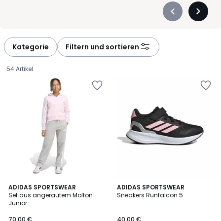
Précédent
Suivan
-
-
défiler
défiler
à
à
Kategorie
Filtern und sortieren
gauche
droite
54 Artikel
5
4,8
ADIDAS SPORTSWEAR
4
ADIDAS SPORTSWEAR
/
/ 5
Set aus angerautem Molton
Sneakers Runfalcon 5
Farben
5
Junior
70,00
70,00 €
40,00 €