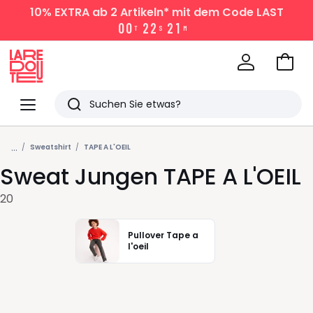
10% EXTRA
ab 2 Artikeln* mit dem Code LAST
0
0
2
2
2
1
T
S
M
Zum
Ware
La
Redoute
Menü
Suchen
Zuletzt
...
angesehen
Sweatshirt
TAPE A L'OEIL
Sweat Jungen TAPE A L'OEIL
Artikel
20
Pullover Tape a
l'oeil