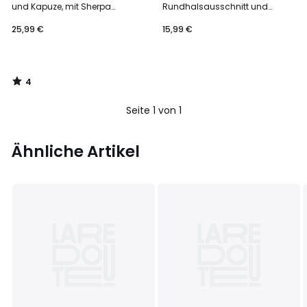
5
und Kapuze, mit Sherpa
Rundhalsausschnitt und
gefüttert
Palmenprint
25,99 €
15,99 €
4
/
5
Seite 1 von 1
Ähnliche Artikel