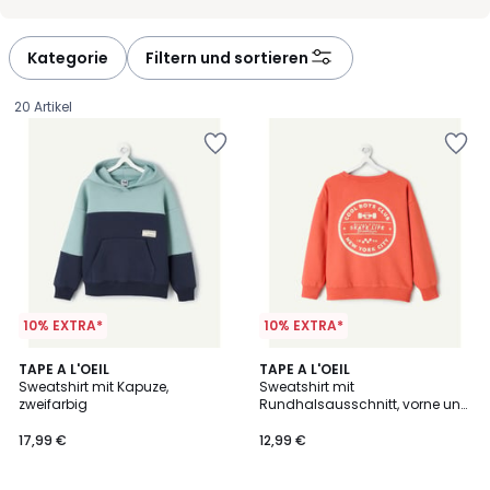
Kategorie
Filtern und sortieren
20 Artikel
10% EXTRA*
10% EXTRA*
2
TAPE A L'OEIL
TAPE A L'OEIL
Sweatshirt mit Kapuze,
Sweatshirt mit
Farben
zweifarbig
Rundhalsausschnitt, vorne und
17,99
hinten bedruckt
17,99 €
12,99 €
€.