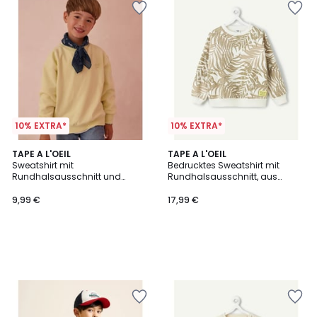
10% EXTRA*
10% EXTRA*
TAPE A L'OEIL
TAPE A L'OEIL
Sweatshirt mit
Bedrucktes Sweatshirt mit
Rundhalsausschnitt und
Rundhalsausschnitt, aus
gesticktem Schriftzug auf der
Molton
Brust
9,99 €
17,99 €