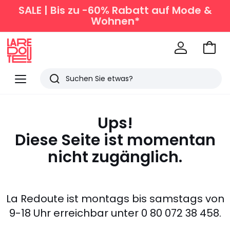
SALE | Bis zu -60% Rabatt auf Mode &
Wohnen*
Zum
Ware
La
Redoute
Menü
Suchen
Zuletzt
angesehen
Ups!
Artikel
Diese Seite ist momentan
nicht zugänglich.
La Redoute ist montags bis samstags von
9-18 Uhr erreichbar unter 0 80 072 38 458.