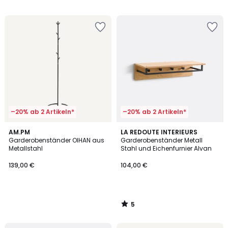
–20% ab 2 Artikeln*
–20% ab 2 Artikeln*
5
AM.PM
LA REDOUTE INTERIEURS
/
Garderobenständer OIHAN aus
Garderobenständer Metall
5
Metallstahl
Stahl und Eichenfurnier Alvan
139,00 €
104,00 €
5
/
5