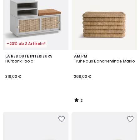
–20% ab 2 Artikeln*
2
LA REDOUTE INTERIEURS
AM.PM
/
Flurbank Paola
Truhe aus Bananenrinde, Marilo
5
319,00 €
269,00 €
2
/
5