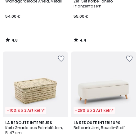
/ 5
/ 5
Wandgarderobe Anela, Metall
2er-Set Körbe Fanero,
Pflanzenfasern
54,00 €
55,00 €
4,8
4,4
/
/
5
5
–10% ab 2 Artikeln*
–25% ab 2 Artikeln*
3,8
4,8
LA REDOUTE INTERIEURS
LA REDOUTE INTERIEURS
/ 5
/ 5
Korb Ghada aus Palmblättern,
Bettbank Jimi, Bouclé-Stoff
B. 47 cm