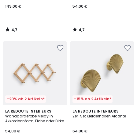
149,00 €
54,00 €
4,7
4,7
/
/
5
5
–20% ab 2 Artikeln*
–15% ab 2 Artikeln*
4,7
4,4
LA REDOUTE INTERIEURS
LA REDOUTE INTERIEURS
/ 5
/ 5
Wandgarderobe Melay in
2er-Set Kleiderhaken Alcante
Akkordeonform, Eiche oder Birke
54,00 €
64,00 €