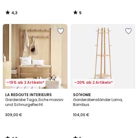
4,3
5
/
/
5
5
–15% ab 2 Artikeln*
–20% ab 2 Artikeln*
4,9
5
LA REDOUTE INTERIEURS
SO'HOME
/ 5
/
Garderobe Taga, Eiche massiv
Garderobenständer Lorna,
5
und Schnurgeflecht
Bambus
309,00 €
104,00 €