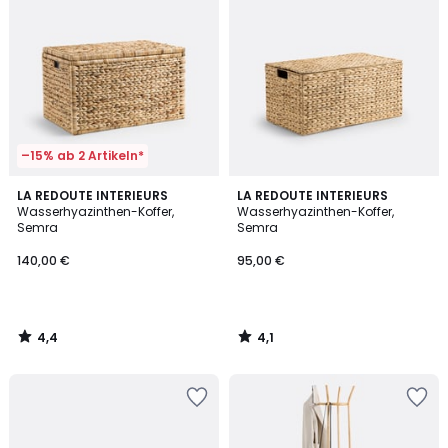
–15% ab 2 Artikeln*
4,4
4,1
LA REDOUTE INTERIEURS
LA REDOUTE INTERIEURS
/ 5
/ 5
Wasserhyazinthen-Koffer,
Wasserhyazinthen-Koffer,
Semra
Semra
140,00 €
95,00 €
4,4
4,1
/
/
5
5