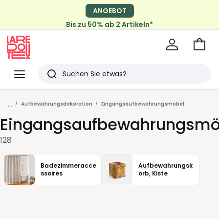
ANGEBOT
Bis zu 50% ab 2 Artikeln*
Zum
Ware
La
Redoute
Menü
Suchen
Zuletzt
...
angesehen
Aufbewahrungsdekoration
Eingangsaufbewahrungsmöbel
Eingangsaufbewahrungsmö
Artikel
128
Badezimmeracce
Aufbewahrungsk
ssoires
orb, Kiste