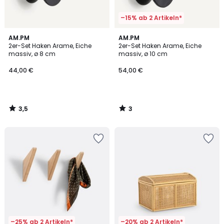
–15% ab 2 Artikeln*
3,5
3
AM.PM
AM.PM
/ 5
/
2er-Set Haken Arame, Eiche
2er-Set Haken Arame, Eiche
5
massiv, ø 8 cm
massiv, ø 10 cm
44,00 €
54,00 €
3,5
3
/
/
5
5
–25% ab 2 Artikeln*
–20% ab 2 Artikeln*