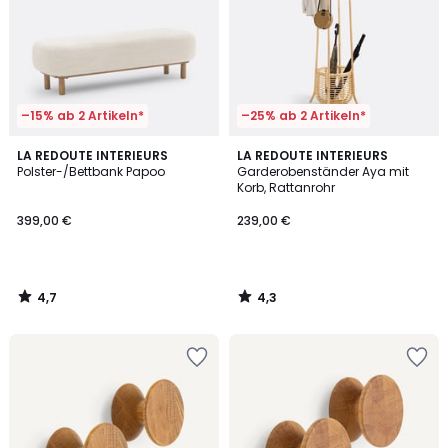
–15% ab 2 Artikeln*
–25% ab 2 Artikeln*
4,7
4,3
LA REDOUTE INTERIEURS
LA REDOUTE INTERIEURS
/ 5
/ 5
Polster-/Bettbank Papoo
Garderobenständer Aya mit
Korb, Rattanrohr
399,00 €
239,00 €
4,7
4,3
/
/
5
5