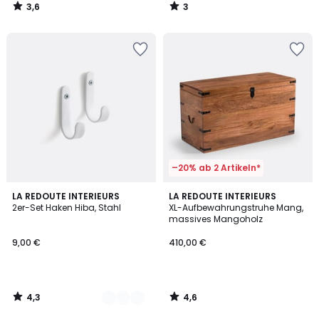
3,6
3
/
/
5
5
–20% ab 2 Artikeln*
4,3
4,6
8
LA REDOUTE INTERIEURS
LA REDOUTE INTERIEURS
/ 5
/ 5
2er-Set Haken Hiba, Stahl
XL-Aufbewahrungstruhe Mang,
Farben
massives Mangoholz
9,00 €
410,00 €
4,3
4,6
/
/
5
5