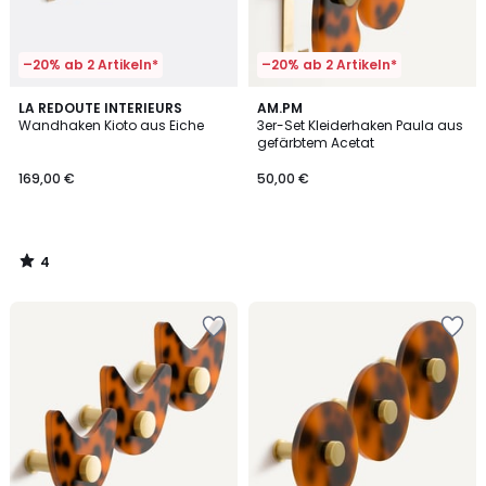
–20% ab 2 Artikeln*
–20% ab 2 Artikeln*
4
LA REDOUTE INTERIEURS
AM.PM
/
Wandhaken Kioto aus Eiche
3er-Set Kleiderhaken Paula aus
5
gefärbtem Acetat
169,00 €
50,00 €
4
/
5