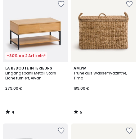
–30% ab 2 Artikeln*
4
5
LA REDOUTE INTERIEURS
AM.PM
/
/
Eingangsbank Metall Stahl
Truhe aus Wasserhyazinthe,
5
5
Eiche furniert, Alvan
Tima
279,00 €
189,00 €
4
5
/
/
5
5