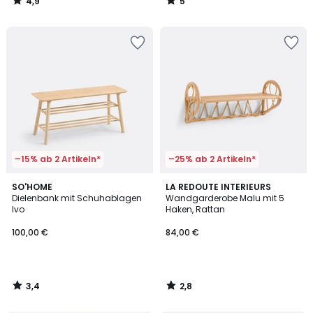
4,9
5
/
/
5
5
–15% ab 2 Artikeln*
–25% ab 2 Artikeln*
3,4
2,8
SO'HOME
LA REDOUTE INTERIEURS
/ 5
/ 5
Dielenbank mit Schuhablagen
Wandgarderobe Malu mit 5
Ivo
Haken, Rattan
100,00 €
84,00 €
3,4
2,8
/
/
5
5