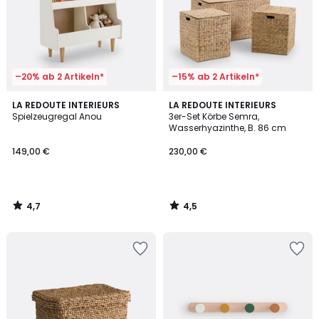
–20% ab 2 Artikeln*
–15% ab 2 Artikeln*
4,7
4,5
LA REDOUTE INTERIEURS
LA REDOUTE INTERIEURS
/ 5
/ 5
Spielzeugregal Anou
3er-Set Körbe Semra,
Wasserhyazinthe, B. 86 cm
149,00 €
230,00 €
4,7
4,5
/
/
5
5