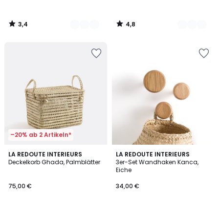
3,4
4,8
/
/
5
5
–20% ab 2 Artikeln*
3,6
3
LA REDOUTE INTERIEURS
LA REDOUTE INTERIEURS
/ 5
/
Deckelkorb Ghada, Palmblätter
3er-Set Wandhaken Kanca,
5
Eiche
75,00 €
34,00 €