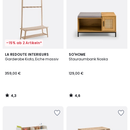
–15% ab 2 Artikeln*
4,3
4,6
LA REDOUTE INTERIEURS
SO'HOME
/ 5
/ 5
Garderobe Kioto, Eiche massiv
Stauraumbank Noska
359,00 €
129,00 €
4,3
4,6
/
/
5
5