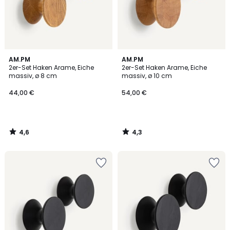
4,6
4,3
AM.PM
AM.PM
/ 5
/ 5
2er-Set Haken Arame, Eiche
2er-Set Haken Arame, Eiche
massiv, ø 8 cm
massiv, ø 10 cm
44,00 €
54,00 €
4,6
4,3
/
/
5
5