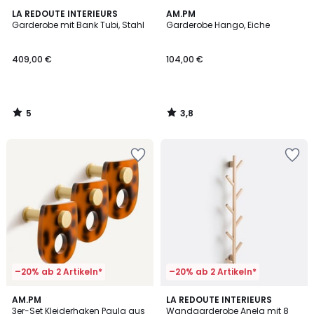
5
3,8
LA REDOUTE INTERIEURS
AM.PM
/
/ 5
Garderobe mit Bank Tubi, Stahl
Garderobe Hango, Eiche
5
409,00 €
104,00 €
5
3,8
/
/
5
5
–20% ab 2 Artikeln*
–20% ab 2 Artikeln*
3,2
AM.PM
LA REDOUTE INTERIEURS
/ 5
3er-Set Kleiderhaken Paula aus
Wandgarderobe Anela mit 8