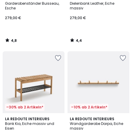
/ 5
/ 5
Garderobenständer Buisseau,
Dielenbank Leather, Eiche
Esche
massiv
279,00 €
279,00 €
4,8
4,4
/
/
5
5
–30% ab 2 Artikeln*
–10% ab 2 Artikeln*
4,7
4,7
LA REDOUTE INTERIEURS
LA REDOUTE INTERIEURS
/ 5
/ 5
Bank Kia, Eiche massiv und
Wandgarderobe Darpa, Eiche
Eisen
massiv