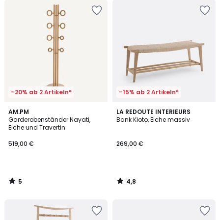
–20% ab 2 Artikeln*
–15% ab 2 Artikeln*
5
4,8
AM.PM
LA REDOUTE INTERIEURS
/
/ 5
Garderobenständer Nayati,
Bank Kioto, Eiche massiv
5
Eiche und Travertin
519,00 €
269,00 €
5
4,8
/
/
5
5