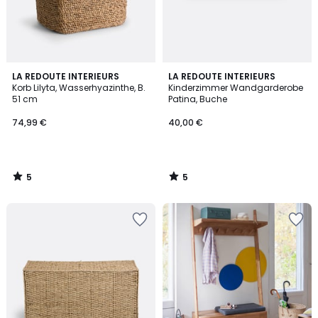
5
5
LA REDOUTE INTERIEURS
LA REDOUTE INTERIEURS
/
/
Korb Lilyta, Wasserhyazinthe, B.
Kinderzimmer Wandgarderobe
5
5
51 cm
Patina, Buche
74,99 €
40,00 €
5
5
/
/
5
5