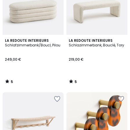
5
5
LA REDOUTE INTERIEURS
LA REDOUTE INTERIEURS
/
/
Schlafzimmerbank/Boucl, Pilou
Schlazimmerbank, Bouclé, Tory
5
5
249,00 €
219,00 €
5
5
/
/
5
5