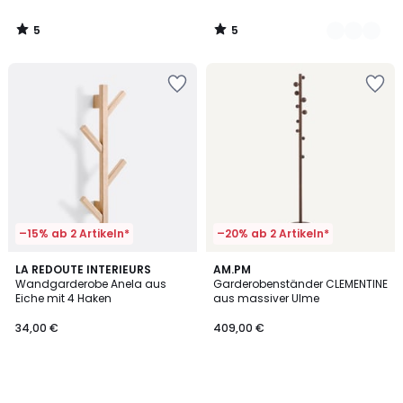
5
5
/
/
5
5
–15% ab 2 Artikeln*
–20% ab 2 Artikeln*
LA REDOUTE INTERIEURS
AM.PM
Wandgarderobe Anela aus
Garderobenständer CLEMENTINE
Eiche mit 4 Haken
aus massiver Ulme
34,00 €
409,00 €