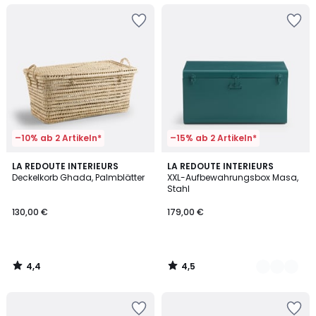
–10% ab 2 Artikeln*
–15% ab 2 Artikeln*
4,4
4,5
LA REDOUTE INTERIEURS
3
LA REDOUTE INTERIEURS
/ 5
/ 5
Deckelkorb Ghada, Palmblätter
XXL-Aufbewahrungsbox Masa,
Farben
Stahl
130,00 €
179,00 €
4,4
4,5
/
/
5
5