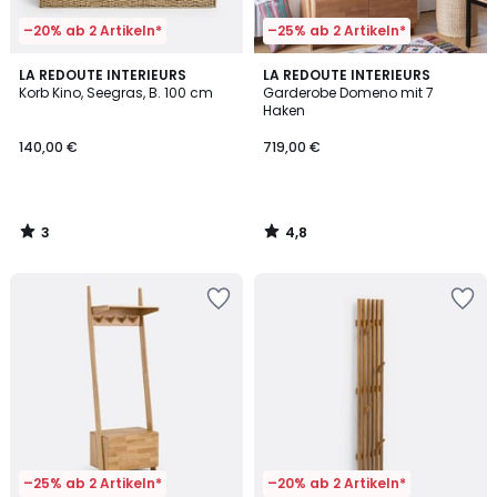
–20% ab 2 Artikeln*
–25% ab 2 Artikeln*
3
4,8
LA REDOUTE INTERIEURS
LA REDOUTE INTERIEURS
/
/ 5
Korb Kino, Seegras, B. 100 cm
Garderobe Domeno mit 7
5
Haken
140,00 €
719,00 €
3
4,8
/
/
5
5
–25% ab 2 Artikeln*
–20% ab 2 Artikeln*