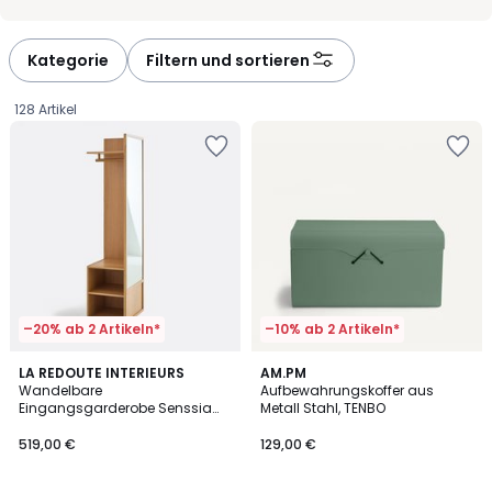
Kategorie
Filtern und sortieren
128 Artikel
–20% ab 2 Artikeln*
–10% ab 2 Artikeln*
5
5
LA REDOUTE INTERIEURS
3
AM.PM
/
/
Wandelbare
Aufbewahrungskoffer aus
Farben
5
5
Eingangsgarderobe Senssia
Metall Stahl, TENBO
519,00
mit Spiegel
519,00 €
129,00 €
€.