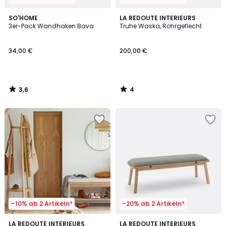
3,6
4
SO'HOME
LA REDOUTE INTERIEURS
/ 5
/
3er-Pack Wandhaken Bava
Truhe Waska, Rohrgeflecht
5
34,00 €
200,00 €
3,6
4
/
/
5
5
–10% ab 2 Artikeln*
–20% ab 2 Artikeln*
4,8
4,4
LA REDOUTE INTERIEURS
LA REDOUTE INTERIEURS