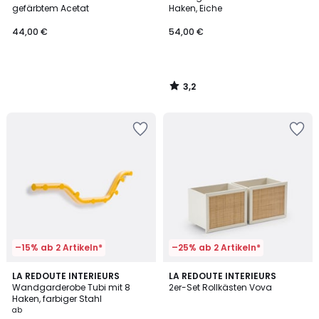
gefärbtem Acetat
Haken, Eiche
44,00 €
54,00 €
3,2
/
5
–15% ab 2 Artikeln*
–25% ab 2 Artikeln*
4,3
5
6
LA REDOUTE INTERIEURS
LA REDOUTE INTERIEURS
/ 5
/
Wandgarderobe Tubi mit 8
2er-Set Rollkästen Vova
Farben
5
Haken, farbiger Stahl
ab