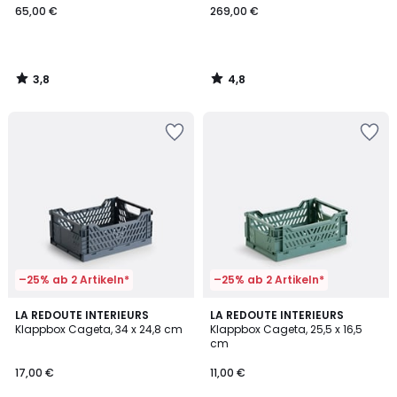
65,00 €
269,00 €
3,8
4,8
/
/
5
5
–25% ab 2 Artikeln*
–25% ab 2 Artikeln*
3,4
4,8
5
LA REDOUTE INTERIEURS
3
LA REDOUTE INTERIEURS
/ 5
/ 5
Klappbox Cageta, 34 x 24,8 cm
Klappbox Cageta, 25,5 x 16,5
Farben
Farben
cm
17,00 €
11,00 €