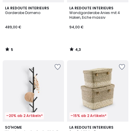
5
4,3
LA REDOUTE INTERIEURS
LA REDOUTE INTERIEURS
/
/ 5
Garderobe Domeno
Wandgarderobe Anies mit 4
5
Haken, Eiche massiv
489,00 €
94,00 €
5
4,3
/
/
5
5
–20% ab 2 Artikeln*
–15% ab 2 Artikeln*
4,8
4,4
SO'HOME
LA REDOUTE INTERIEURS