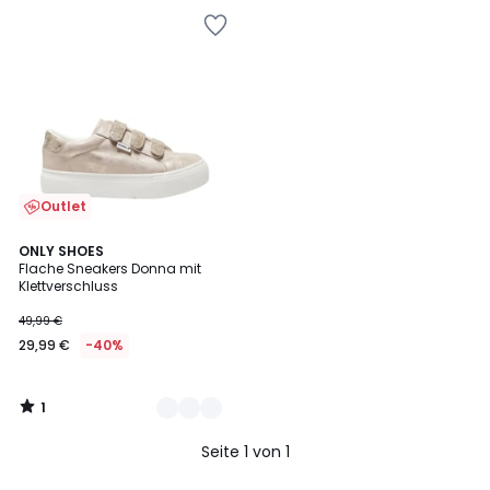
Outlet
1
2
ONLY SHOES
/
Flache Sneakers Donna mit
Farben
5
Klettverschluss
29,99
49,99 €
€
29,99 €
-40%
Statt
49,99
€
1
40%
/
5
Rabatt
Seite 1 von 1
angewendet.