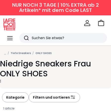
NUR NOCH 3 TAGE | 10% EXTRA ab 2
Artikeln* mit dem Code LAST
Zum
Ware
La
Redoute
Menü
Suchen
Zuletzt
...
angesehen
Tiefe Sneakers
ONLY SHOES
Niedrige Sneakers Frau
Artikel
ONLY SHOES
1
Kategorie
Filtern und sortieren
1 article