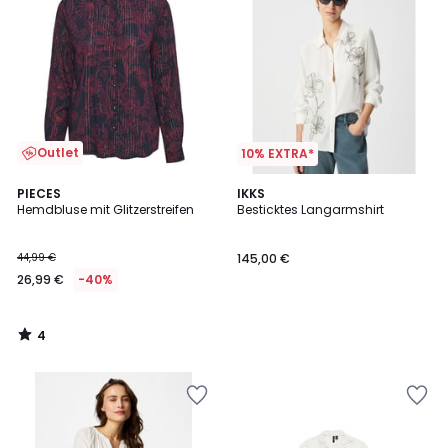
Outlet
10% EXTRA*
4
PIECES
IKKS
/
Hemdbluse mit Glitzerstreifen
Besticktes Langarmshirt
5
44,99 €
145,00 €
26,99 €
-40%
4
/
5