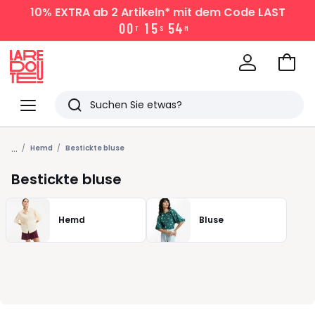
10% EXTRA
ab 2 Artikeln* mit dem Code LAST
0
0
1
5
5
4
T
S
M
Zum
Ware
La
Redoute
Menü
Suchen
Zuletzt
...
angesehen
Hemd
Bestickte bluse
Artikel
Bestickte bluse
Hemd
Bluse