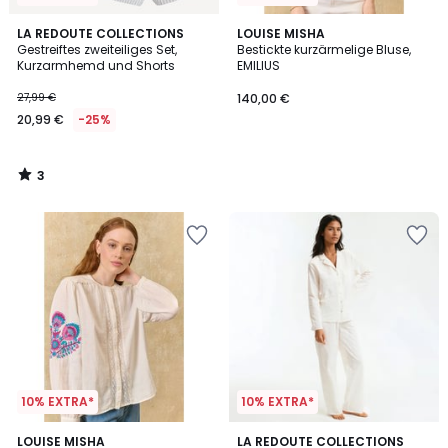
3
LA REDOUTE COLLECTIONS
LOUISE MISHA
/
Gestreiftes zweiteiliges Set,
Bestickte kurzärmelige Bluse,
5
Kurzarmhemd und Shorts
EMILIUS
27,99 €
140,00 €
20,99 €
-25%
3
/
5
10% EXTRA*
10% EXTRA*
LOUISE MISHA
LA REDOUTE COLLECTIONS