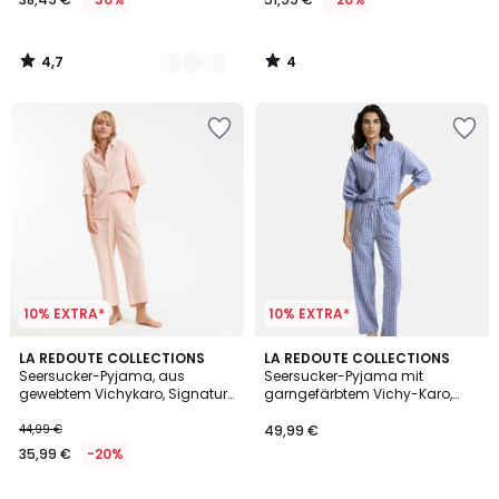
4,7
4
/
/
5
5
10% EXTRA*
10% EXTRA*
4,3
LA REDOUTE COLLECTIONS
2
LA REDOUTE COLLECTIONS
/ 5
Seersucker-Pyjama, aus
Seersucker-Pyjama mit
Farben
gewebtem Vichykaro, Signatur
garngefärbtem Vichy-Karo,
AIMÉE
Signature AIMEE
44,99 €
49,99 €
35,99 €
-20%