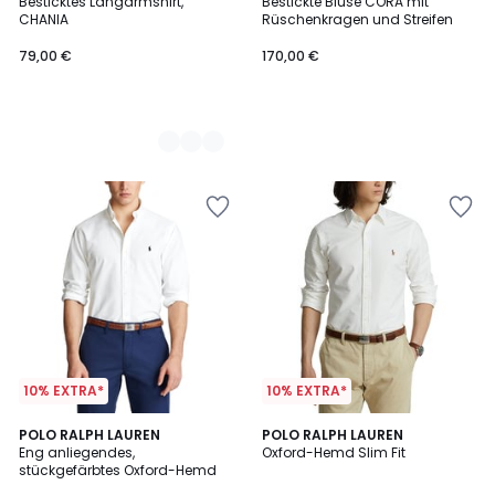
Besticktes Langarmshirt,
Bestickte Bluse CORA mit
Farben
CHANIA
Rüschenkragen und Streifen
79,00 €
170,00 €
10% EXTRA*
10% EXTRA*
4,2
4,5
3
POLO RALPH LAUREN
3
POLO RALPH LAUREN
/ 5
/ 5
Eng anliegendes,
Oxford-Hemd Slim Fit
Farben
Farben
stückgefärbtes Oxford-Hemd