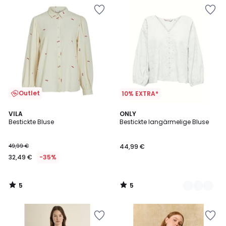
Outlet
10% EXTRA*
5
5
VILA
2
ONLY
/
/
Bestickte Bluse
Bestickte langärmelige Bluse
Farben
5
5
49,99 €
44,99 €
32,49 €
-35%
5
5
/
/
5
5