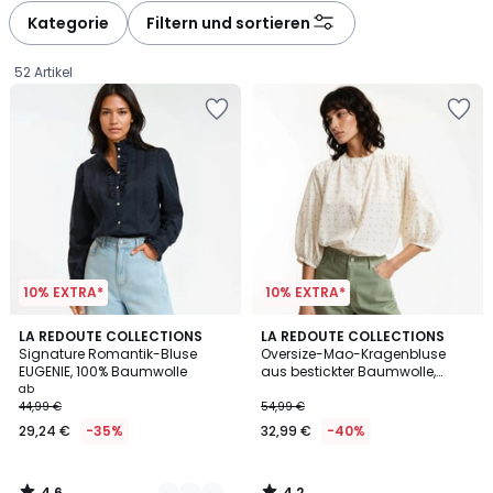
Kategorie
Filtern und sortieren
52 Artikel
10% EXTRA*
10% EXTRA*
4,6
4,2
2
LA REDOUTE COLLECTIONS
LA REDOUTE COLLECTIONS
/ 5
/ 5
Signature Romantik-Bluse
Oversize-Mao-Kragenbluse
Farben
EUGENIE, 100% Baumwolle
aus bestickter Baumwolle,
Ab
Signature BERTHE
ab
44,99 €
54,99 €
29,24
29,24 €
-35%
32,99 €
-40%
€
Statt
44,99
4,6
4,2