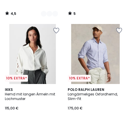
4,5
5
/
/
5
5
10% EXTRA*
10% EXTRA*
IKKS
POLO RALPH LAUREN
Hemd mit langen Ärmeln mit
Langärmeliges Oxfordhemd,
Lochmuster
Slim-Fit
115,00 €
175,00 €