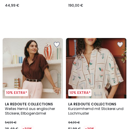
Stickerei
44,99 €
190,00 €
10% EXTRA*
10% EXTRA*
4,7
4
3
LA REDOUTE COLLECTIONS
LA REDOUTE COLLECTIONS
/ 5
/
Weites Hemd aus englischer
Kurzarmhemd mit Stickerei und
Farben
5
Stickerei, Ellbogenärmel
Lochmuster
54,99 €
64,99 €
38,49 €
-30%
51,99 €
-20%