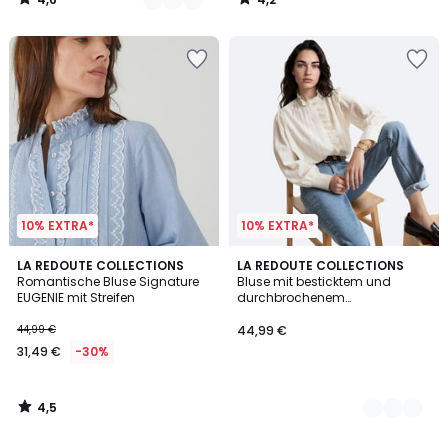
€
/
/
5
5
35%
Rabatt
angewendet.
10% EXTRA*
10% EXTRA*
4,5
LA REDOUTE COLLECTIONS
2
LA REDOUTE COLLECTIONS
/ 5
Romantische Bluse Signature
Bluse mit besticktem und
Farben
EUGENIE mit Streifen
durchbrochenem
viktorianischem Kragen,
Signature CHARLÈNE
44,99 €
44,99 €
31,49 €
-30%
4,5
/
5