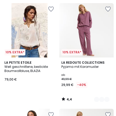
10% EXTRA*
10% EXTRA*
4,4
LA PETITE ETOILE
2
LA REDOUTE COLLECTIONS
/ 5
Weit geschnittene, bestickte
Pyjama mit Karomuster
Farben
Baumwollbluse, BLAZIA
ab
79,00 €
49,99 €
29,99 €
-40%
4,4
/
5