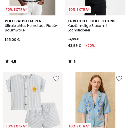
10% EXTRA*
10% EXTRA*
4,5
5
POLO RALPH LAUREN
LA REDOUTE COLLECTIONS
/ 5
/
Ultraleichtes Hemd aus Piqué-
Kurzärmelige Bluse mit
5
Baumwolle
Lochstickerei
145,00 €
54,99 €
43,99 €
-20%
4,5
5
/
/
5
5
10% EXTRA*
10% EXTRA*