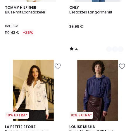
4
TOMMY HILFIGER
2
ONLY
/
Bluse mit Lochstickerei
Besticktes Langarmshirt
Farben
5
169,90 €
39,99 €
110,43 €
-35%
4
/
5
10% EXTRA*
10% EXTRA*
2
LA PETITE ETOILE
LOUISE MISHA