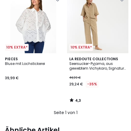
10% EXTRA*
10% EXTRA*
4,3
PIECES
LA REDOUTE COLLECTIONS
/ 5
Bluse mit Lochstickerei
Seersucker-Pyjama, aus
gewebtem Vichykaro, Signatur
AIMÉE
39,99 €
44,99 €
29,24 €
-35%
4,3
/
5
Seite 1 von 1
Ähnliche Artikel