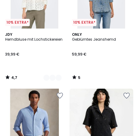
10% EXTRA*
10% EXTRA*
4,7
5
3
JDY
ONLY
/ 5
/
Hemdbluse mit Lochstickereien
Geblümtes Jeanshemd
Farben
5
39,99 €
59,99 €
4,7
5
/
/
5
5