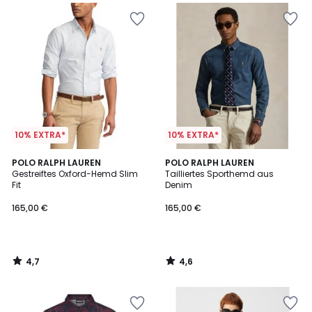
10% EXTRA*
10% EXTRA*
4,7
4,6
POLO RALPH LAUREN
POLO RALPH LAUREN
/ 5
/ 5
Gestreiftes Oxford-Hemd Slim
Tailliertes Sporthemd aus
Fit
Denim
165,00 €
165,00 €
4,7
4,6
/
/
5
5