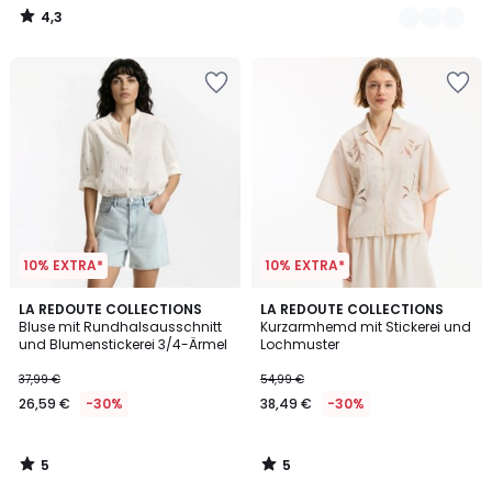
4,3
/
5
10% EXTRA*
10% EXTRA*
5
5
LA REDOUTE COLLECTIONS
LA REDOUTE COLLECTIONS
/
/
Bluse mit Rundhalsausschnitt
Kurzarmhemd mit Stickerei und
5
5
und Blumenstickerei 3/4-Ärmel
Lochmuster
37,99 €
54,99 €
26,59 €
-30%
38,49 €
-30%
5
5
/
/
5
5