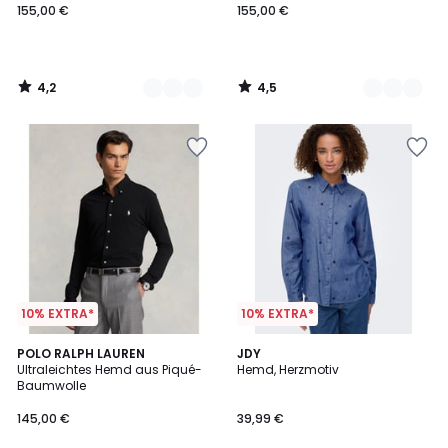
155,00 €
155,00 €
4,2
4,5
/
/
5
5
10% EXTRA*
10% EXTRA*
4,5
5
2
POLO RALPH LAUREN
JDY
/ 5
/
Ultraleichtes Hemd aus Piqué-
Hemd, Herzmotiv
Farben
5
Baumwolle
145,00 €
39,99 €