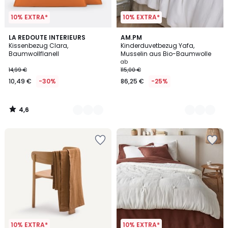
10% EXTRA*
10% EXTRA*
4,6
4
LA REDOUTE INTERIEURS
19
AM.PM
/ 5
Kissenbezug Clara,
Kinderduvetbezug Yafa,
Farben
Farben
Baumwollflanell
Musselin aus Bio-Baumwolle
ab
14,99 €
115,00 €
10,49 €
-30%
86,25 €
-25%
4,6
/
5
10% EXTRA*
10% EXTRA*