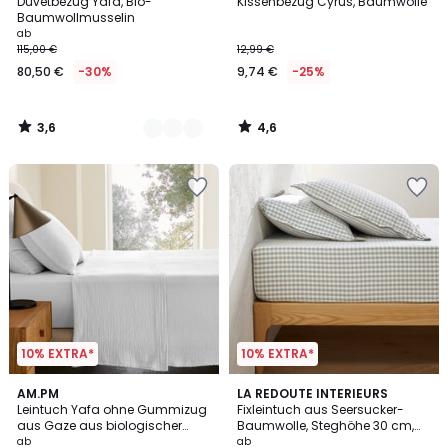
/ 5
/ 5
Duvetbezug Yafa, Bio-
Kissenbezug Cyrus, Baumwolle
Farben
Baumwollmusselin
ab
115,00 €
12,99 €
80,50 €
-30%
9,74 €
-25%
3,6
4,6
/
/
5
5
10% EXTRA*
10% EXTRA*
4,6
3,8
20
AM.PM
LA REDOUTE INTERIEURS
/ 5
/ 5
Leintuch Yafa ohne Gummizug
Fixleintuch aus Seersucker-
Farben
aus Gaze aus biologischer
Baumwolle, Steghöhe 30 cm,
Baumwolle
Cottage grün
ab
ab