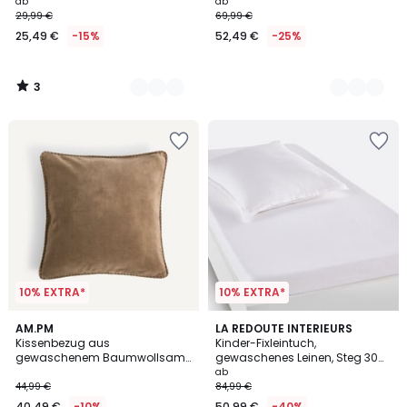
ab
ab
29,99 €
69,99 €
25,49 €
-15%
52,49 €
-25%
3
/
5
10% EXTRA*
10% EXTRA*
4,5
4,3
4
AM.PM
20
LA REDOUTE INTERIEURS
/ 5
/ 5
Kissenbezug aus
Kinder-Fixleintuch,
Farben
Farben
gewaschenem Baumwollsamt,
gewaschenes Leinen, Steg 30
Parma
cm, Linot
ab
44,99 €
84,99 €
40,49 €
-10%
50,99 €
-40%