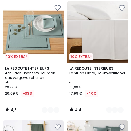
10% EXTRA*
10% EXTRA*
4,5
4,4
4
LA REDOUTE INTERIEURS
6
LA REDOUTE INTERIEURS
/ 5
/ 5
4er-Pack Tischsets Bourdon
Leintuch Clara, Baumwollflanell
Farben
Farben
aus vorgewaschenem
Halbleinen
ab
ab
29,99 €
29,99 €
20,09 €
-33%
17,99 €
-40%
4,5
4,4
/
/
5
5