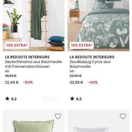
10% EXTRA*
10% EXTRA*
4,2
4,3
5
LA REDOUTE INTERIEURS
LA REDOUTE INTERIEURS
/ 5
/ 5
Decke Panama aus Baumwolle
Duvetbezug Cyrus aus
Farben
mit Fransenabschlüssen
Baumwolle
ab
ab
44,99 €
39,99 €
22,49 €
-50%
23,99 €
-40%
4,2
4,3
/
/
5
5