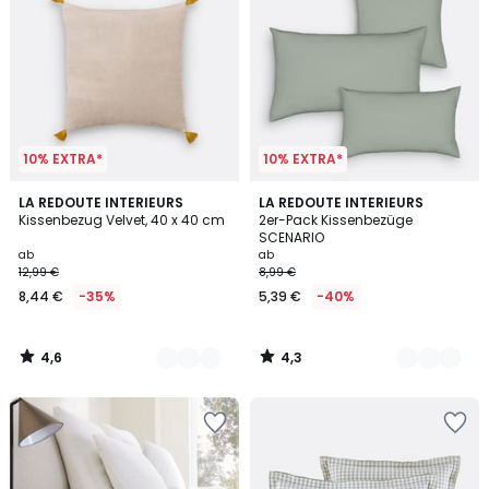
10% EXTRA*
10% EXTRA*
4,6
4,3
10
LA REDOUTE INTERIEURS
10
LA REDOUTE INTERIEURS
/ 5
/ 5
Kissenbezug Velvet, 40 x 40 cm
2er-Pack Kissenbezüge
Farben
Farben
SCENARIO
ab
ab
12,99 €
8,99 €
8,44 €
-35%
5,39 €
-40%
4,6
4,3
/
/
5
5