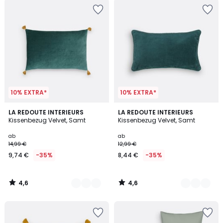
10% EXTRA*
10% EXTRA*
4,6
4,6
10
LA REDOUTE INTERIEURS
10
LA REDOUTE INTERIEURS
/ 5
/ 5
Kissenbezug Velvet, Samt
Kissenbezug Velvet, Samt
Farben
Farben
ab
ab
14,99 €
12,99 €
9,74 €
-35%
8,44 €
-35%
4,6
4,6
/
/
5
5