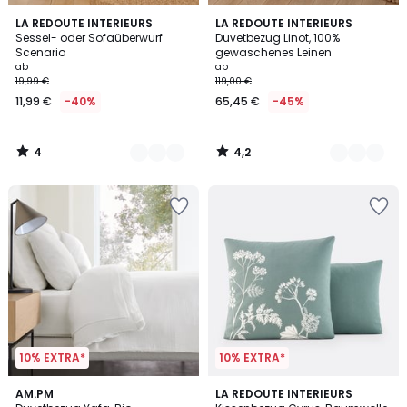
4
4,2
8
LA REDOUTE INTERIEURS
21
LA REDOUTE INTERIEURS
/
/ 5
Sessel- oder Sofaüberwurf
Duvetbezug Linot, 100%
Farben
Farben
5
Scenario
gewaschenes Leinen
ab
ab
19,99 €
119,00 €
11,99 €
-40%
65,45 €
-45%
4
4,2
/
/
5
5
10% EXTRA*
10% EXTRA*
3,6
4,6
20
AM.PM
LA REDOUTE INTERIEURS