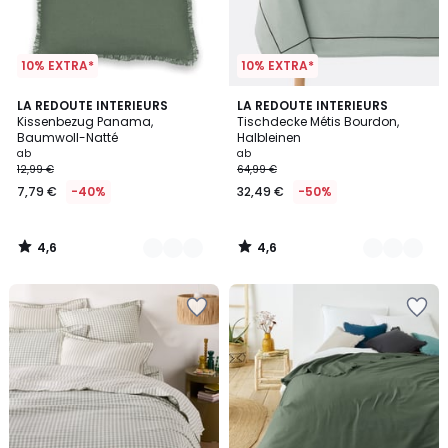
10% EXTRA*
10% EXTRA*
4,6
4,6
8
LA REDOUTE INTERIEURS
7
LA REDOUTE INTERIEURS
/ 5
/ 5
Kissenbezug Panama,
Tischdecke Métis Bourdon,
Farben
Farben
Baumwoll-Natté
Halbleinen
ab
ab
12,99 €
64,99 €
7,79 €
-40%
32,49 €
-50%
4,6
4,6
/
/
5
5