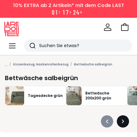
10% EXTRA
ab 2 Artikeln* mit dem Code LAST
0
1
1
7
2
4
T
S
M
Zum
Ware
La
Redoute
Menü
Suchen
Zuletzt
...
angesehen
Kissenbezug, Nackenrollenbezug
Bettwäsche salbeigrün
Artikel
Bettwäsche salbeigrün
Bettwäsche
Tagesdecke grün
200x200 grün
Précédent
Suivan
-
-
défiler
défiler