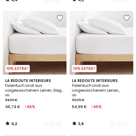
€
/
/
5
5
40%
Rabatt
angewendet.
10% EXTRA*
10% EXTRA*
4,2
3,6
21
LA REDOUTE INTERIEURS
21
LA REDOUTE INTERIEURS
/ 5
/ 5
Fixleintuch Linot aus
Fixleintuch Linot aus
Farben
Farben
vorgewaschenem Leinen, Steg
vorgewaschenem Leinen,
30 cm
Steghöhe 35 cm
ab
ab
84,99 €
99,99 €
46,74 €
-45%
54,99 €
-45%
4,2
3,6
/
/
5
5