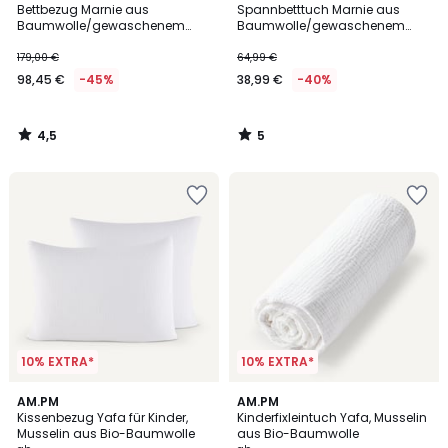
/ 5
/
Bettbezug Marnie aus
Spannbetttuch Marnie aus
5
Baumwolle/gewaschenem
Baumwolle/gewaschenem
Leinen
Leinen, Steghöhe 30 cm
179,00 €
64,99 €
98,45 €
-45%
38,99 €
-40%
4,5
5
/
/
5
5
10% EXTRA*
10% EXTRA*
3
19
AM.PM
19
AM.PM
/
Kissenbezug Yafa für Kinder,
Kinderfixleintuch Yafa, Musselin
Farben
Farben
5
Musselin aus Bio-Baumwolle
aus Bio-Baumwolle