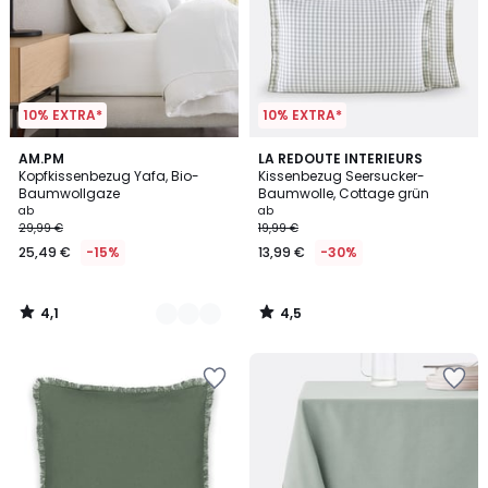
10% EXTRA*
10% EXTRA*
4,1
4,5
20
AM.PM
LA REDOUTE INTERIEURS
/ 5
/ 5
Kopfkissenbezug Yafa, Bio-
Kissenbezug Seersucker-
Farben
Baumwollgaze
Baumwolle, Cottage grün
ab
ab
29,99 €
19,99 €
25,49 €
-15%
13,99 €
-30%
4,1
4,5
/
/
5
5