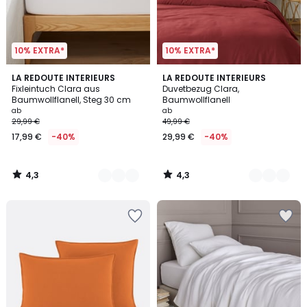
10% EXTRA*
10% EXTRA*
4,3
4,3
7
LA REDOUTE INTERIEURS
5
LA REDOUTE INTERIEURS
/ 5
/ 5
Fixleintuch Clara aus
Duvetbezug Clara,
Farben
Farben
Baumwollflanell, Steg 30 cm
Baumwollflanell
ab
ab
29,99 €
49,99 €
17,99 €
-40%
29,99 €
-40%
4,3
4,3
/
/
5
5