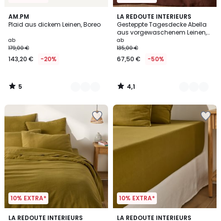
5
4,1
7
AM.PM
4
LA REDOUTE INTERIEURS
/
/ 5
Plaid aus dickem Leinen, Boreo
Gesteppte Tagesdecke Abella
Farben
Farben
5
aus vorgewaschenem Leinen,
uni
ab
ab
179,00 €
135,00 €
143,20 €
-20%
67,50 €
-50%
5
4,1
/
/
5
5
10% EXTRA*
10% EXTRA*
4,5
5
LA REDOUTE INTERIEURS
LA REDOUTE INTERIEURS