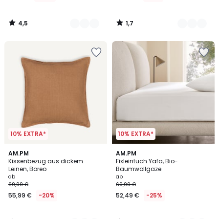
4,5
1,7
/
/
5
5
10% EXTRA*
10% EXTRA*
2
3,9
7
AM.PM
20
AM.PM
/
/ 5
Kissenbezug aus dickem
Fixleintuch Yafa, Bio-
Farben
Farben
5
Leinen, Boreo
Baumwollgaze
ab
ab
69,99 €
69,99 €
55,99 €
-20%
52,49 €
-25%