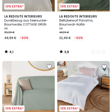
10% EXTRA*
10% EXTRA*
4,1
3,8
LA REDOUTE INTERIEURS
5
LA REDOUTE INTERIEURS
/ 5
/ 5
Duvetbezug aus Seersucker-
Bettüberwurf Panama,
Farben
Baumwolle, COTTAGE GRÜN
Baumwoll-Natté
ab
ab
99,99 €
44,99 €
49,99 €
-50%
22,49 €
-50%
4,1
3,8
/
/
5
5
10% EXTRA*
10% EXTRA*