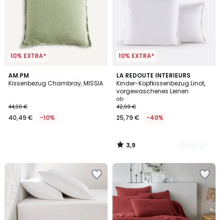
10% EXTRA*
10% EXTRA*
3,9
AM.PM
21
LA REDOUTE INTERIEURS
/ 5
Kissenbezug Chambray, MISSIA
Kinder-Kopfkissenbezug Linot,
Farben
vorgewaschenes Leinen
ab
44,99 €
42,99 €
40,49 €
-10%
25,79 €
-40%
3,9
/
5