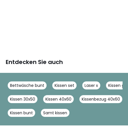
Entdecken Sie auch
Bettwäsche bunt
Kissen set
Laser x
Kissen ges
Kissen 30x50
Kissen 40x60
Kissenbezug 40x60
Kissen bunt
Samt kissen