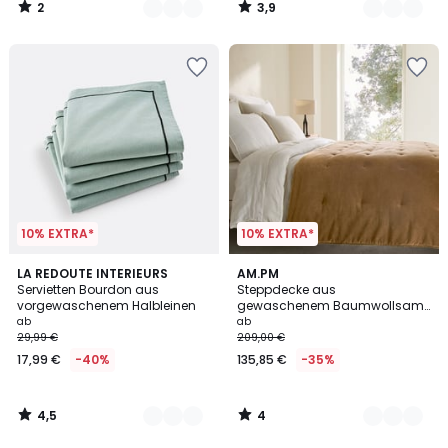
2
3,9
/
/
5
5
10% EXTRA*
10% EXTRA*
4,5
4
7
LA REDOUTE INTERIEURS
4
AM.PM
/ 5
/
Servietten Bourdon aus
Steppdecke aus
Farben
Farben
5
vorgewaschenem Halbleinen
gewaschenem Baumwollsamt,
Parma
ab
ab
29,99 €
209,00 €
17,99 €
-40%
135,85 €
-35%
4,5
4
/
/
5
5