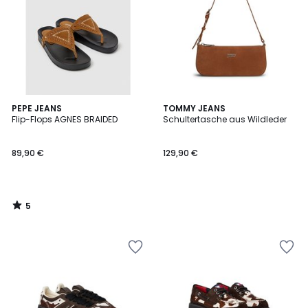
5
PEPE JEANS
TOMMY JEANS
/
Flip-Flops AGNES BRAIDED
Schultertasche aus Wildleder
5
89,90 €
129,90 €
5
/
5