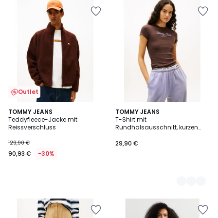
Outlet
TOMMY JEANS
2
TOMMY JEANS
Teddyfleece-Jacke mit
T-Shirt mit
Farben
Reissverschluss
Rundhalsausschnitt, kurzen
Ärmeln, Logo
129,90 €
29,90 €
90,93 €
-30%