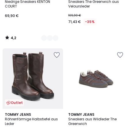
/ 5
Niedrige Sneakers KENTON
Sneakers The Greenwich aus
Farben
COURT
Veloursleder
69,90 €
109,90 €
71,43 €
-35%
4,2
/
5
Outlet
TOMMY JEANS
TOMMY JEANS
Röhrenförmige Halbstiefel aus
Sneakers aus Wildleder The
Leder
Greenwich