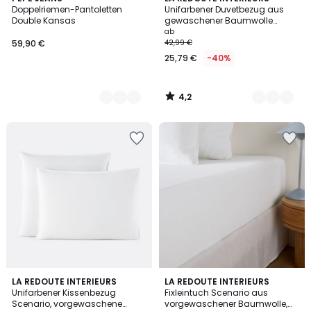
/ 5
Doppelriemen-Pantoletten
Unifarbener Duvetbezug aus
Farben
Farben
Double Kansas
gewaschener Baumwolle
Scenario
ab
59,90 €
42,99 €
25,79 €
-40%
4,2
/
5
4,3
4,3
19
LA REDOUTE INTERIEURS
19
LA REDOUTE INTERIEURS
/ 5
/ 5
Unifarbener Kissenbezug
Fixleintuch Scenario aus
Farben
Farben
Scenario, vorgewaschene
vorgewaschener Baumwolle,