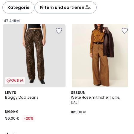
Kategorie
Filtern und sortieren
47 Artikel
Outlet
4,6
LEVI'S
SESSUN
/ 5
Baggy Dad Jeans
Weite Hose mit hoher Taille,
DALT
96,00
120,00 €
185,00 €
€
96,00 €
-20%
Statt
120,00
€