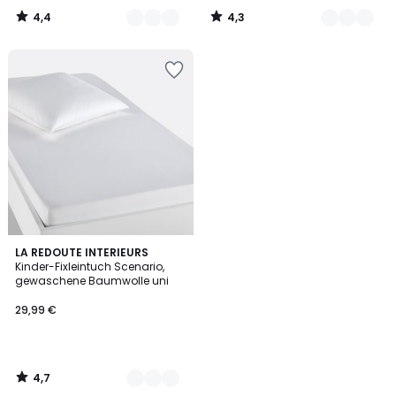
4,4
4,3
/
/
5
5
4,7
18
LA REDOUTE INTERIEURS
/ 5
Kinder-Fixleintuch Scenario,
Farben
gewaschene Baumwolle uni
29,99 €
4,7
/