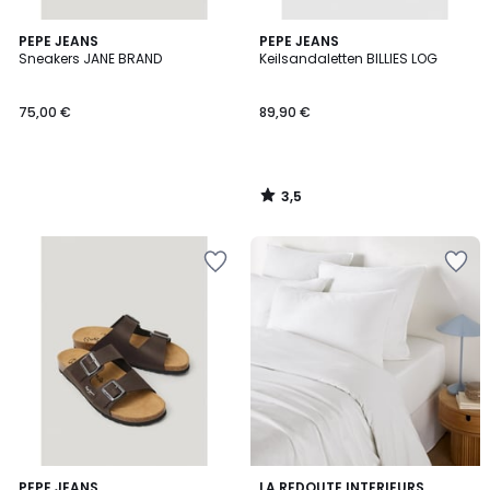
3,5
PEPE JEANS
PEPE JEANS
/ 5
Sneakers JANE BRAND
Keilsandaletten BILLIES LOG
75,00 €
89,90 €
3,5
/
5
4,2
2
PEPE JEANS
18
LA REDOUTE INTERIEURS