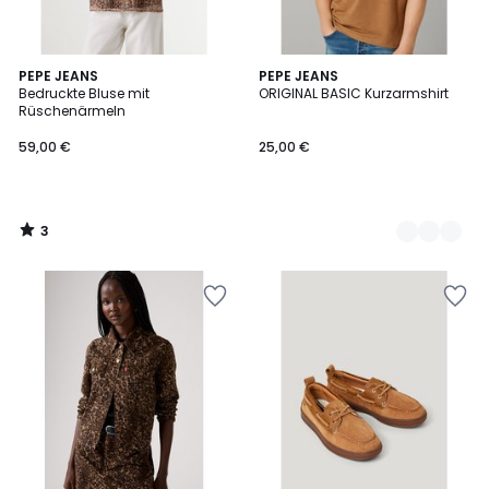
3
PEPE JEANS
2
PEPE JEANS
/
Bedruckte Bluse mit
ORIGINAL BASIC Kurzarmshirt
Farben
5
Rüschenärmeln
59,00 €
25,00 €
3
/
5