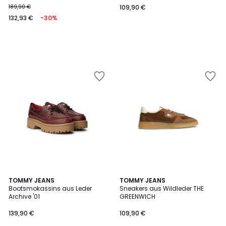
189,90 €
109,90 €
132,93 €
-30%
TOMMY JEANS
3
TOMMY JEANS
Bootsmokassins aus Leder
Sneakers aus Wildleder THE
Farben
Archive '01
GREENWICH
139,90 €
109,90 €