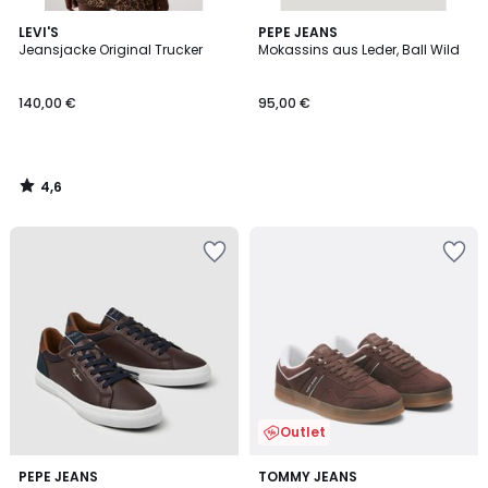
4,6
LEVI'S
PEPE JEANS
/ 5
Jeansjacke Original Trucker
Mokassins aus Leder, Ball Wild
140,00 €
95,00 €
4,6
/
5
Outlet
4,2
2
PEPE JEANS
TOMMY JEANS