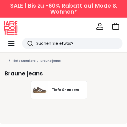
SALE | Bis zu -60% Rabatt auf Mode &
Wohnen*
Zum
Ware
La
Redoute
Menü
Suchen
Zuletzt
...
angesehen
Tiefe Sneakers
Braune jeans
Artikel
Braune jeans
Tiefe Sneakers