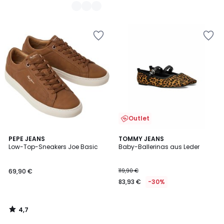
Outlet
4,7
PEPE JEANS
TOMMY JEANS
/ 5
Low-Top-Sneakers Joe Basic
Baby-Ballerinas aus Leder
69,90 €
119,90 €
83,93 €
-30%
4,7
/
5