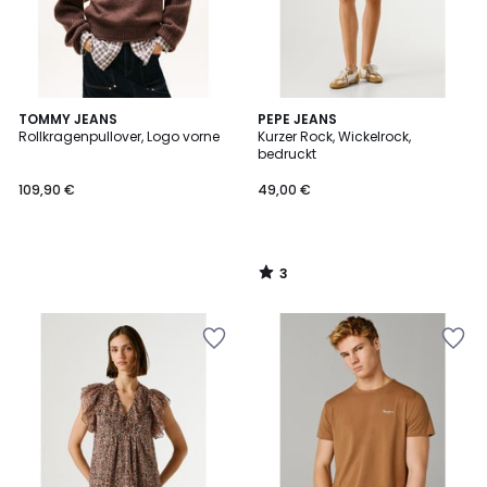
3
TOMMY JEANS
PEPE JEANS
/
Rollkragenpullover, Logo vorne
Kurzer Rock, Wickelrock,
5
bedruckt
109,90 €
49,00 €
3
/
5