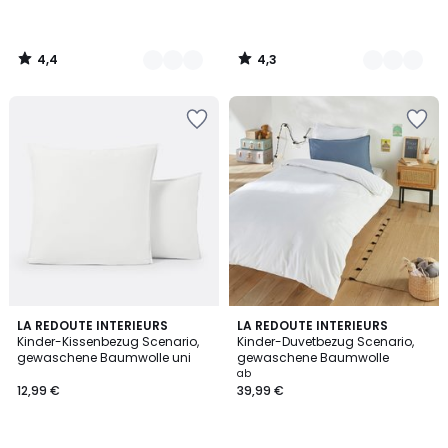
4,4
4,3
/
/
5
5
4,4
4,3
19
LA REDOUTE INTERIEURS
18
LA REDOUTE INTERIEURS
/ 5
/ 5
Kinder-Kissenbezug Scenario,
Kinder-Duvetbezug Scenario,
Farben
Farben
gewaschene Baumwolle uni
gewaschene Baumwolle
ab
12,99 €
39,99 €