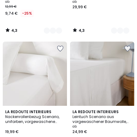
Baumwolle
Steg 30 cm
ab
ab
12,99 €
29,99 €
9,74 €
-25%
4,3
4,3
/
/
5
5
4,4
4,3
14
LA REDOUTE INTERIEURS
18
LA REDOUTE INTERIEURS
/ 5
/ 5
Nackenrollenbezug Scenario,
Leintuch Scenario aus
Farben
Farben
unifarben, vorgewaschene
vorgewaschener Baumwolle,
Baumwolle
uni
ab
19,99 €
24,99 €