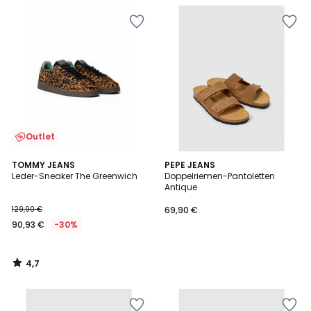
Outlet
4,7
TOMMY JEANS
PEPE JEANS
/ 5
Leder-Sneaker The Greenwich
Doppelriemen-Pantoletten
Antique
129,90 €
69,90 €
90,93 €
-30%
4,7
/
5