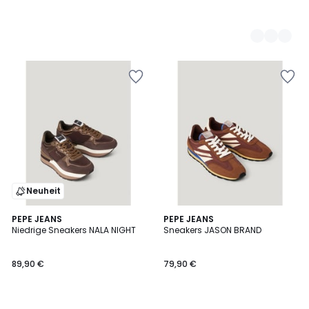
Neuheit
2
PEPE JEANS
PEPE JEANS
Niedrige Sneakers NALA NIGHT
Sneakers JASON BRAND
Farben
89,90 €
79,90 €