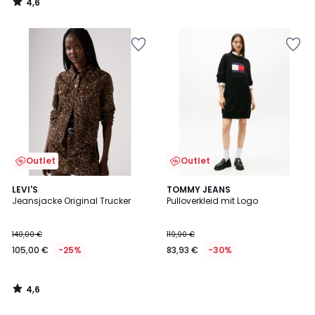
4,6
20%
/
5
Rabatt
angewendet.
Outlet
Outlet
4,6
LEVI'S
TOMMY JEANS
/ 5
Jeansjacke Original Trucker
Pulloverkleid mit Logo
140,00 €
119,90 €
105,00 €
-25%
83,93 €
-30%
4,6
/
5