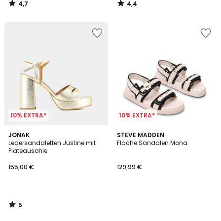
4,7
4,4
/
/
5
5
10% EXTRA*
10% EXTRA*
5
JONAK
STEVE MADDEN
/
Ledersandaletten Justine mit
Flache Sandalen Mona
5
Plateausohle
155,00 €
129,99 €
5
/
5