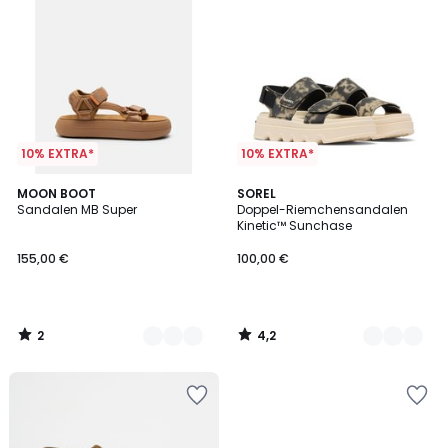
10% EXTRA*
10% EXTRA*
2
4,2
2
MOON BOOT
3
SOREL
/
/ 5
Sandalen MB Super
Doppel-Riemchensandalen
Farben
Farben
5
Kinetic™ Sunchase
155,00 €
100,00 €
2
4,2
/
/
5
5