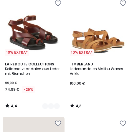
10% EXTRA*
10% EXTRA*
4,4
4,3
2
LA REDOUTE COLLECTIONS
TIMBERLAND
/ 5
/ 5
Keilabsatzsandalen aus Leder
Ledersandalen Malibu Waves
Farben
mit Riemchen
Ankle
99,99 €
100,00 €
74,99 €
-25%
4,4
4,3
/
/
5
5