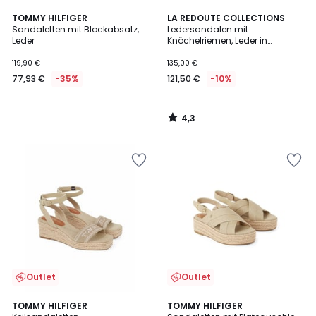
4,3
TOMMY HILFIGER
LA REDOUTE COLLECTIONS
/ 5
Sandaletten mit Blockabsatz,
Ledersandalen mit
Leder
Knöchelriemen, Leder in
Metallic-Optik
119,90 €
135,00 €
77,93 €
-35%
121,50 €
-10%
4,3
/
5
Outlet
Outlet
2
2
TOMMY HILFIGER
TOMMY HILFIGER