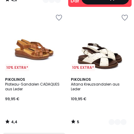
Damen
/
5
10% EXTRA*
10% EXTRA*
4,4
5
PIKOLINOS
2
PIKOLINOS
/ 5
/
Plateau-Sandalen CADAQUES
Aitana Kreuzsandalen aus
Farben
5
aus Leder
Leder
99,95 €
109,95 €
4,4
5
/
/
5
5