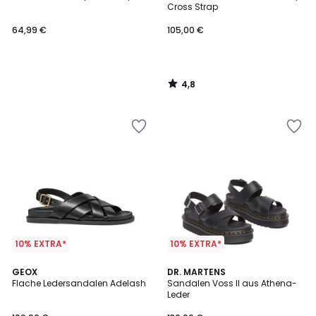
Cross Strap
64,99 €
105,00 €
4,8
/
5
10% EXTRA*
10% EXTRA*
4,8
4,8
GEOX
DR. MARTENS
/ 5
/ 5
Flache Ledersandalen Adelash
Sandalen Voss II aus Athena-
Leder