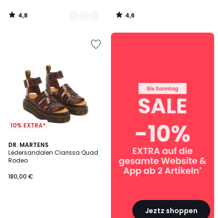
4,8
4,6
/
/
5
5
SALE
:
10%
EXTRA
ab
2
Artikeln*
10% EXTRA*
DR. MARTENS
Ledersandalen Clarissa Quad
Rodeo
180,00 €
Jeztz shoppen