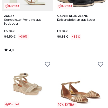
Outlet
Outlet
4,3
JONAK
CALVIN KLEIN JEANS
/ 5
Sandaletten Verlaine aus
Keilsandaletten aus Leder
Lackleder
135,00 €
139,90 €
94,50 €
-30%
90,93 €
-35%
4,3
/
5
Outlet
10% EXTRA*