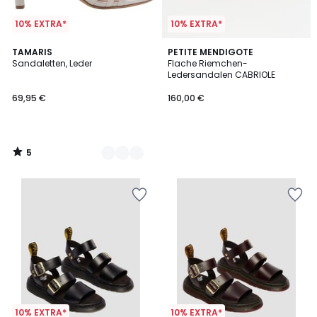
10% EXTRA*
10% EXTRA*
5
4
TAMARIS
PETITE MENDIGOTE
/
Sandaletten, Leder
Flache Riemchen-
Farben
5
Ledersandalen CABRIOLE
69,95 €
160,00 €
5
/
5
10% EXTRA*
10% EXTRA*