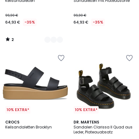
/
Keilsandaletten
Sandaletten mit Plateausohle
Farben
5
99,90 €
99,90 €
64,93 €
-35%
64,93 €
-35%
2
/
5
10% EXTRA*
10% EXTRA*
4,5
5
CROCS
DR. MARTENS
/ 5
/
Keilsandaletten Brooklyn
Sandalen Clarissa II Quad aus
5
Leder, Plateauabsatz