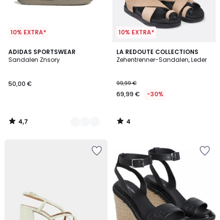
10% EXTRA*
10% EXTRA*
4,7
4
2
ADIDAS SPORTSWEAR
LA REDOUTE COLLECTIONS
/ 5
/
Sandalen Znsory
Zehentrenner-Sandalen, Leder
Farben
5
50,00 €
99,99 €
69,99 €
-30%
4,7
4
/
/
5
5