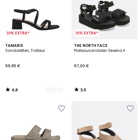
10% EXTRA*
10% EXTRA*
4,8
3,5
2
TAMARIS
THE NORTH FACE
/ 5
/ 5
Sandaletten, Trotteur
Plateausandalen Skeena II
Farben
59,95 €
67,00 €
4,8
3,5
/
/
5
5