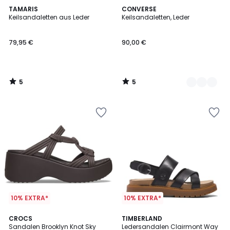
5
5
TAMARIS
3
CONVERSE
/
/
Keilsandaletten aus Leder
Keilsandaletten, Leder
Farben
5
5
79,95 €
90,00 €
5
5
/
/
5
5
10% EXTRA*
10% EXTRA*
4,8
CROCS
TIMBERLAND
/ 5
Sandalen Brooklyn Knot Sky
Ledersandalen Clairmont Way