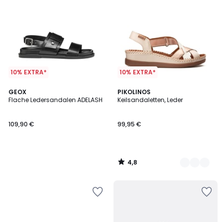
10% EXTRA*
10% EXTRA*
4,8
GEOX
2
PIKOLINOS
/ 5
Flache Ledersandalen ADELASH
Keilsandaletten, Leder
Farben
109,90 €
99,95 €
4,8
/
5