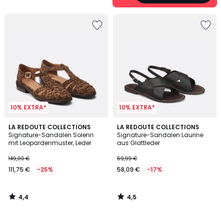
10% EXTRA*
10% EXTRA*
4,4
4,5
LA REDOUTE COLLECTIONS
LA REDOUTE COLLECTIONS
/ 5
/ 5
Signature-Sandalen Solenn
Signature-Sandalen Laurine
mit Leopardenmuster, Leder
aus Glattleder
149,00 €
69,99 €
111,75 €
-25%
58,09 €
-17%
4,4
4,5
/
/
5
5