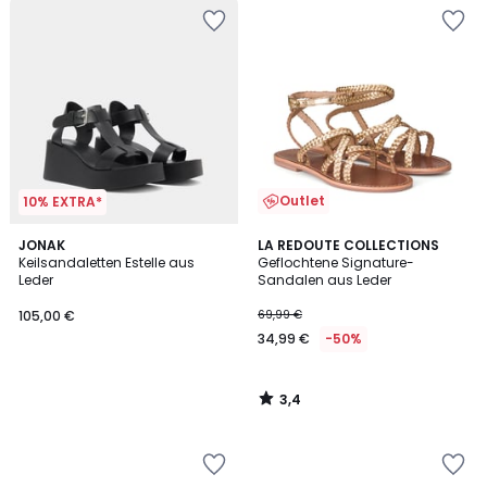
Outlet
10% EXTRA*
3,4
JONAK
LA REDOUTE COLLECTIONS
/ 5
Keilsandaletten Estelle aus
Geflochtene Signature-
Leder
Sandalen aus Leder
105,00 €
69,99 €
34,99 €
-50%
3,4
/
5