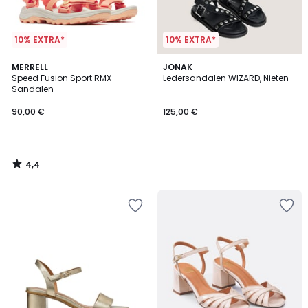
10% EXTRA*
10% EXTRA*
4,4
MERRELL
JONAK
/ 5
Speed Fusion Sport RMX
Ledersandalen WIZARD, Nieten
Sandalen
90,00 €
125,00 €
4,4
/
5