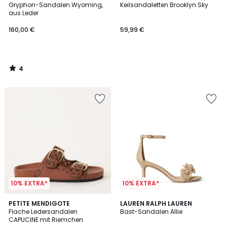
/
Gryphon-Sandalen Wyoming,
Keilsandaletten Brooklyn Sky
5
aus Leder
160,00 €
59,99 €
4
/
5
10% EXTRA*
10% EXTRA*
4
2
PETITE MENDIGOTE
LAUREN RALPH LAUREN
/
Flache Ledersandalen
Bast-Sandalen Allie
Farben
5
CAPUCINE mit Riemchen