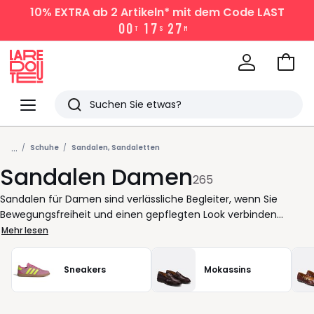
10% EXTRA
ab 2 Artikeln* mit dem Code LAST
0
0
1
7
2
7
T
S
M
Zum
Ware
La
Redoute
Menü
Suchen
Zuletzt
...
angesehen
Schuhe
Sandalen, Sandaletten
Sandalen Damen
Artikel
265
Sandalen für Damen sind verlässliche Begleiter, wenn Sie
Bewegungsfreiheit und einen gepflegten Look verbinden
möchten. Ob im Alltag, im Büro oder unterwegs in der Stadt: Die
Mehr lesen
richtigen Schuhe erleichtern jeden Schritt. Unsere Auswahl an
sandalen bietet klare Linien, durchdachte riemchen und
Sneakers
Mokassins
unterschiedliche Absatzhöhen, damit Sie genau das Modell
finden, das zu Ihrem Rhythmus passt. Sie bevorzugen eine
leichte pantolette für schnelle Wege oder klassische