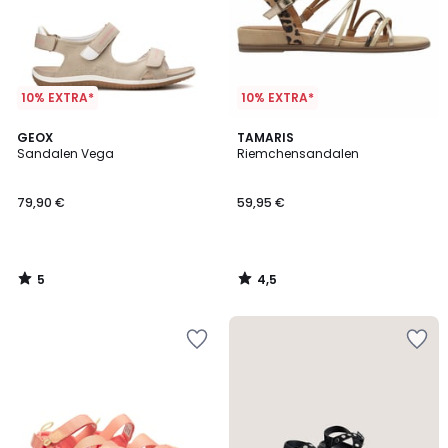
10% EXTRA*
10% EXTRA*
5
4,5
GEOX
TAMARIS
/
/ 5
Sandalen Vega
Riemchensandalen
5
79,90 €
59,95 €
5
4,5
/
/
5
5