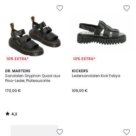
10% EXTRA*
10% EXTRA*
4,2
DR. MARTENS
KICKERS
/ 5
Sandalen Gryphon Quad aus
Ledersandalen Kick Faliya
Pisa-Leder, Plateausohle
170,00 €
109,00 €
4,2
/
5