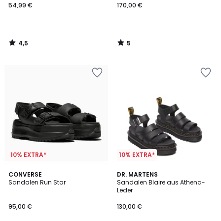
54,99 €
170,00 €
4,5
5
/
/
5
5
10% EXTRA*
10% EXTRA*
4,6
CONVERSE
DR. MARTENS
/ 5
Sandalen Run Star
Sandalen Blaire aus Athena-
Leder
95,00 €
130,00 €