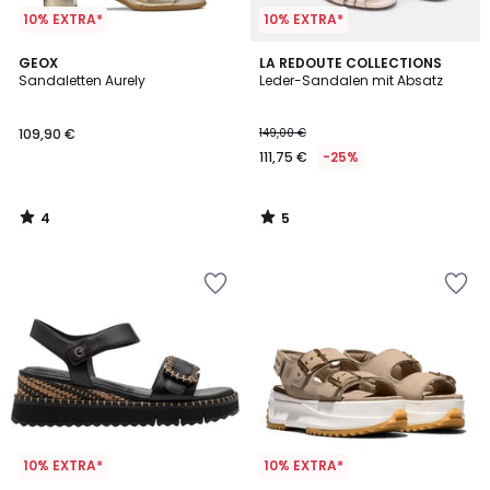
10% EXTRA*
10% EXTRA*
4
5
GEOX
LA REDOUTE COLLECTIONS
/
/
Sandaletten Aurely
Leder-Sandalen mit Absatz
5
5
109,90 €
149,00 €
111,75 €
-25%
4
5
/
/
5
5
10% EXTRA*
10% EXTRA*