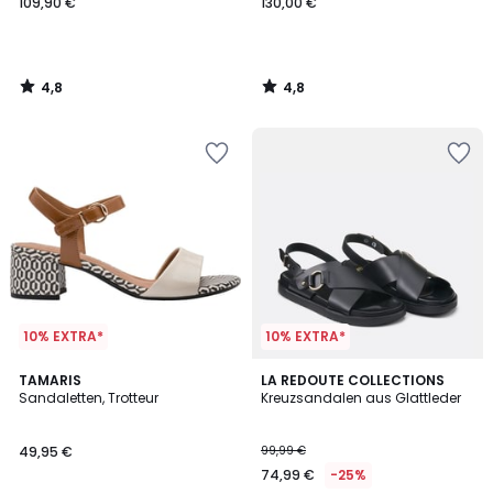
109,90 €
130,00 €
4,8
4,8
/
/
5
5
10% EXTRA*
10% EXTRA*
4,4
3,6
TAMARIS
LA REDOUTE COLLECTIONS
/ 5
/ 5
Sandaletten, Trotteur
Kreuzsandalen aus Glattleder
49,95 €
99,99 €
74,99 €
-25%