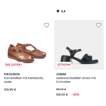
4,6
/
5
Outlet
10% EXTRA*
4,7
4,4
PIKOLINOS
JONAK
/ 5
/ 5
Sandaletten mit Keilabsatz,
Ledersandaletten Avalo mit
Leder
Schnallen
109,95 €
135,00 €
108,00 €
-20%