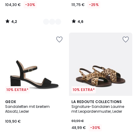
104,30 €
-30%
111,75 €
-25%
Statt
149,00
€
4,2
4,6
30%
/
/
5
5
Rabatt
angewendet.
10% EXTRA*
10% EXTRA*
4,8
4,6
2
GEOX
LA REDOUTE COLLECTIONS
/ 5
/ 5
Sandaletten mit breitem
Signature-Sandalen Laurine
Farben
Absatz, Leder
mit Leopardenmuster, Leder
109,90 €
69,99 €
48,99 €
-30%