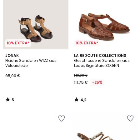
10% EXTRA*
10% EXTRA*
5
4,2
JONAK
LA REDOUTE COLLECTIONS
/
/ 5
Flache Sandalen WIZZ aus
Geschlossene Sandalen aus
5
Veloursleder
Leder, Signature SOLENN
95,00 €
149,00 €
111,75 €
-25%
5
4,2
/
/
5
5