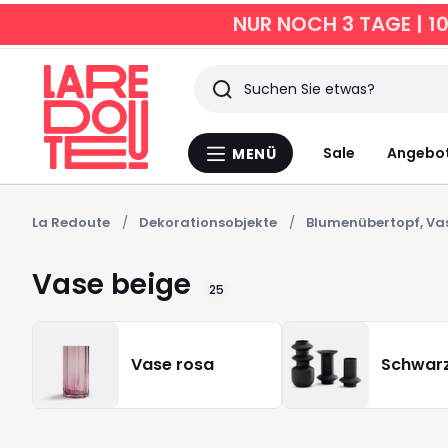
NUR NOCH 3 TAGE | 1
Suchen
Zuletzt
Sale
Angebo
MENÜ
Menü
angesehen
La
Redoute
Artikel
La Redoute
Dekorationsobjekte
Blumenübertopf, Va
Vase beige
25
Vase rosa
Schwar