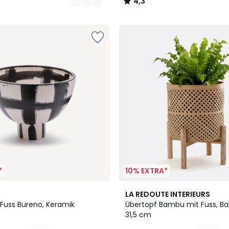
4,3
/
5
*
10% EXTRA*
4,3
LA REDOUTE INTERIEURS
/ 5
 Fuss Bureno, Keramik
Übertopf Bambu mit Fuss, B
31,5 cm