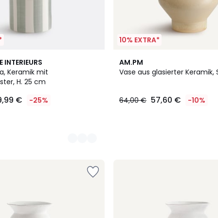
*
10% EXTRA*
E INTERIEURS
AM.PM
, Keramik mit
Vase aus glasierter Keramik,
ster, H. 25 cm
9,99 €
57,60 €
-25%
64,00 €
-10%