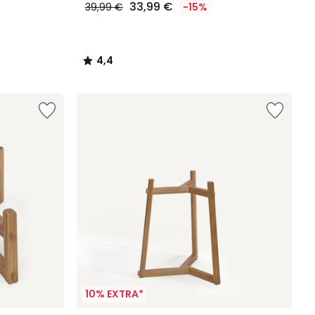
33,99 €
39,99 €
-15%
4,4
/
5
10% EXTRA*