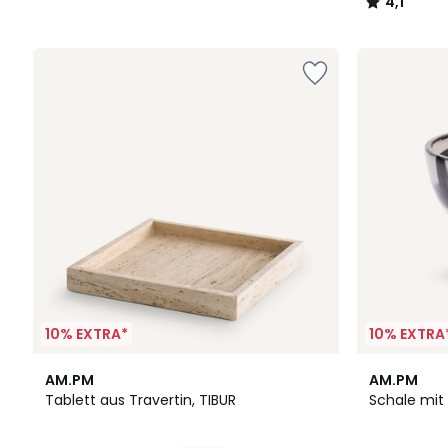
4,1
/
5
10% EXTRA*
10% EXTRA
4,5
3
AM.PM
AM.PM
/ 5
/
Tablett aus Travertin, TIBUR
Schale mit
5