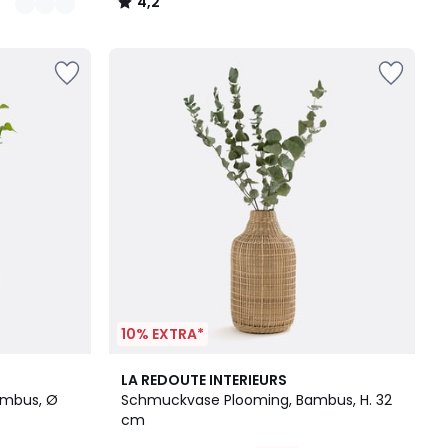
4,2
/
5
10% EXTRA*
4,4
LA REDOUTE INTERIEURS
/ 5
ambus, Ø
Schmuckvase Plooming, Bambus, H. 32
cm