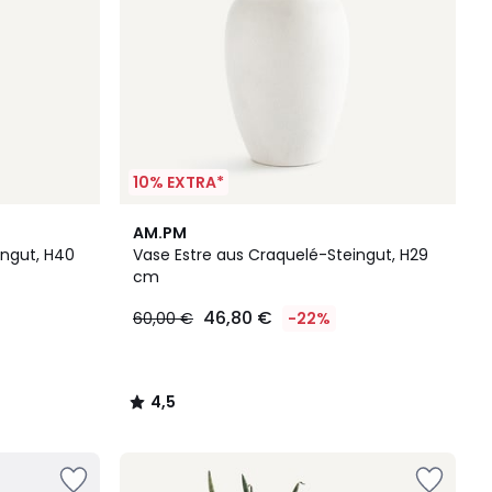
10% EXTRA*
4,5
AM.PM
/ 5
ingut, H40
Vase Estre aus Craquelé-Steingut, H29
cm
46,80 €
60,00 €
-22%
4,5
/
5