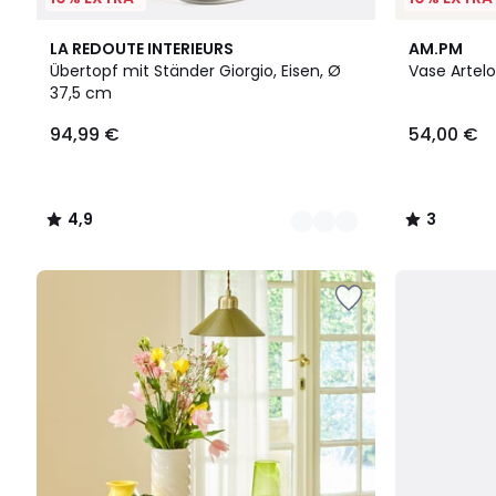
2
4,9
3
LA REDOUTE INTERIEURS
AM.PM
Farben
/ 5
/
Übertopf mit Ständer Giorgio, Eisen, Ø
Vase Artelo
5
37,5 cm
94,99
94,99 €
54,00 €
€.
4,9
3
/
/
5
5