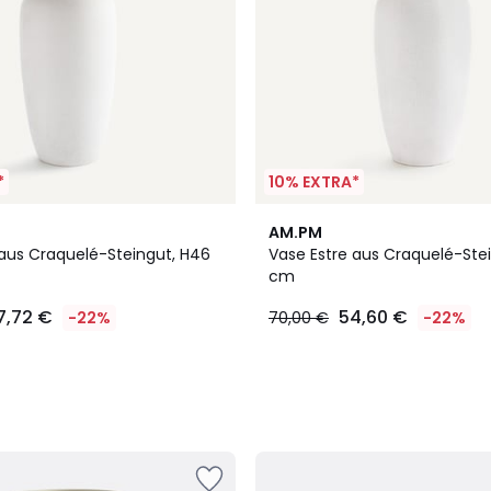
*
10% EXTRA*
AM.PM
 aus Craquelé-Steingut, H46
Vase Estre aus Craquelé-Ste
cm
7,72 €
54,60 €
-22%
70,00 €
-22%