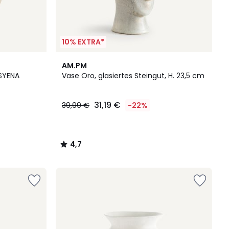
10% EXTRA*
4,7
AM.PM
/ 5
 SYENA
Vase Oro, glasiertes Steingut, H. 23,5 cm
31,19 €
39,99 €
-22%
4,7
/
5