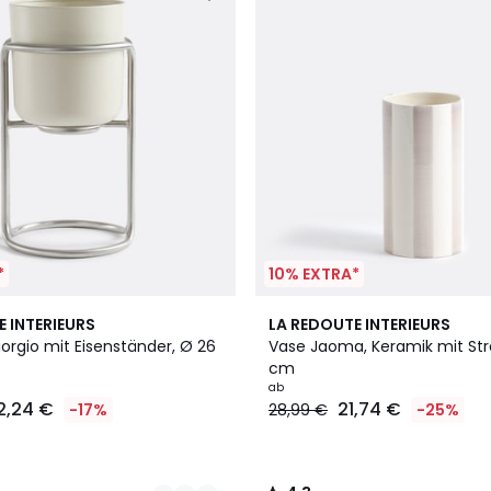
*
10% EXTRA*
7
4,3
E INTERIEURS
LA REDOUTE INTERIEURS
Farben
/ 5
orgio mit Eisenständer, Ø 26
Vase Jaoma, Keramik mit Strei
cm
ab
2,24 €
21,74 €
-17%
28,99 €
-25%