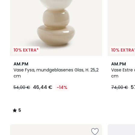
10% EXTRA*
10% EXTRA
5
AM.PM
AM.PM
/
Vase Fysa, mundgeblasenes Glas, H. 25,2
Vase Estre
5
cm
cm
46,44 €
5
54,00 €
-14%
74,00 €
5
/
5