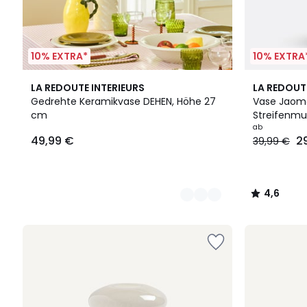
10% EXTRA*
10% EXTRA
2
7
4,6
LA REDOUTE INTERIEURS
LA REDOUT
Farben
Farben
/ 5
Gedrehte Keramikvase DEHEN, Höhe 27
Vase Jaoma
cm
Streifenmu
ab
49,99 €
2
39,99 €
4,6
/
5