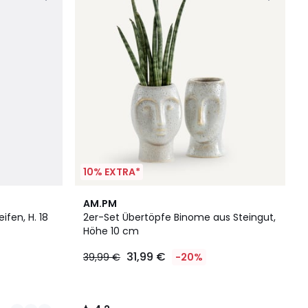
10% EXTRA*
4,2
AM.PM
/ 5
fen, H. 18
2er-Set Übertöpfe Binome aus Steingut,
Höhe 10 cm
31,99 €
39,99 €
-20%