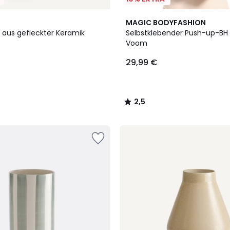
2,5
MAGIC BODYFASHION
/ 5
 aus gefleckter Keramik
Selbstklebender Push-up-BH
Voom
29,99 €
2,5
/
5