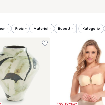
rben
preis
material
rabatt
kategorie
*
10% EXTRA*