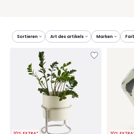
Sortieren
art des artikels
marken
fa
10% EXTRA*
10% EXTRA