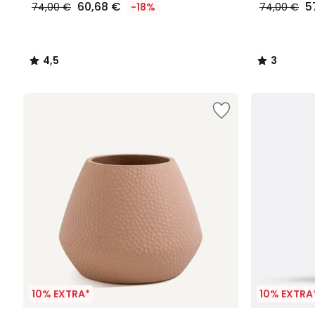
60,68 €
5
74,00 €
-18%
74,00 €
4,5
3
/
/
5
5
10% EXTRA*
10% EXTRA