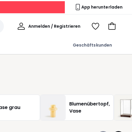
App herunterladen
Willkommen
Anmelden / Registrieren
Voir
Zum
ma
Warenkor
wishlist
Geschäftskunden
Blumenübertopf,
ase grau
Vase