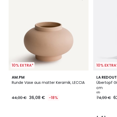
10% EXTRA*
10% EXTRA
2
4,1
AM.PM
LA REDOUT
Farben
/ 5
Runde Vase aus matter Keramik, LECCIA
Übertopf Gi
cm
ab
36,08 €
6
44,00 €
-18%
74,99 €