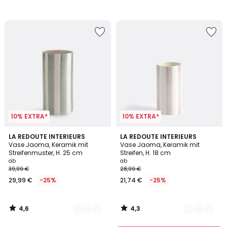
15%
Rabatt
angewendet.
10% EXTRA*
10% EXTRA*
4,6
4,3
7
LA REDOUTE INTERIEURS
7
LA REDOUTE INTERIEURS
/ 5
/ 5
Vase Jaoma, Keramik mit
Vase Jaoma, Keramik mit
Farben
Farben
Streifenmuster, H. 25 cm
Streifen, H. 18 cm
ab
ab
39,99 €
28,99 €
29,99 €
-25%
21,74 €
-25%
4,6
4,3
/
/
5
5