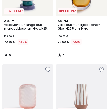
10% EXTRA*
10% EXTRA*
5
5
AM.PM
AM.PM
/
/
Vase Maveo, 4 Ringe, aus
Vase aus mundgeblasenem
5
5
mundgeblasenem Glas, H25
Glas, H26,5 cm, Myra
cm
104,00 €
100,00 €
72,80 €
-30%
78,00 €
-22%
5
5
/
/
5
5