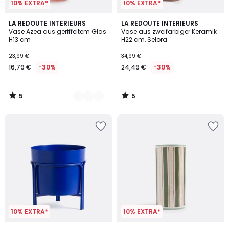
10% EXTRA*
10% EXTRA*
5
5
2
LA REDOUTE INTERIEURS
LA REDOUTE INTERIEURS
/
/
Vase Azea aus geriffeltem Glas
Vase aus zweifarbiger Keramik
Farben
5
5
H13 cm
H22 cm, Selora
23,99 €
34,99 €
16,79 €
-30%
24,49 €
-30%
5
5
/
/
5
5
10% EXTRA*
10% EXTRA*