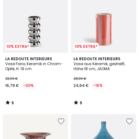
10% EXTRA*
10% EXTRA*
5
5
LA REDOUTE INTERIEURS
LA REDOUTE INTERIEURS
/
/
Vase Fario, Keramik in Chrom-
Vase aus Keramik, gestreift,
5
5
Optik, H. 19 cm
Höhe 18 cm, JAOMA
23,99 €
28,99 €
16,79 €
-30%
24,64 €
-15%
5
5
/
/
5
5