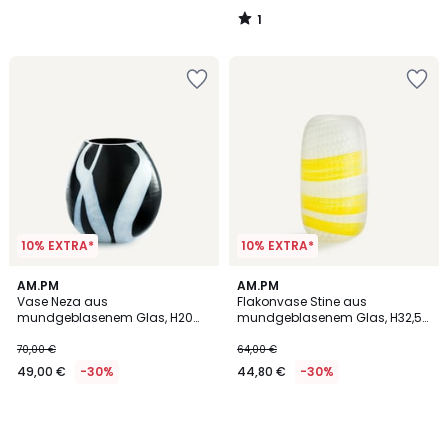
1
/
5
10% EXTRA*
10% EXTRA*
AM.PM
AM.PM
Vase Neza aus
Flakonvase Stine aus
mundgeblasenem Glas, H20
mundgeblasenem Glas, H32,5
cm
cm
70,00 €
64,00 €
49,00 €
-30%
44,80 €
-30%