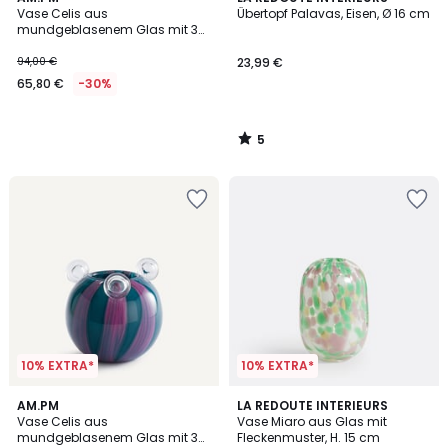
/
Vase Celis aus
Übertopf Palavas, Eisen, Ø 16 cm
5
mundgeblasenem Glas mit 3
Blasen, H30 cm
94,00 €
23,99 €
65,80 €
-30%
5
/
5
10% EXTRA*
10% EXTRA*
4,3
AM.PM
LA REDOUTE INTERIEURS
/ 5
Vase Celis aus
Vase Miaro aus Glas mit
mundgeblasenem Glas mit 3
Fleckenmuster, H. 15 cm