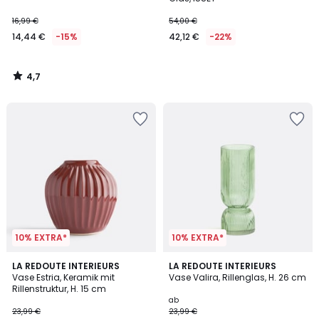
16,99 €
54,00 €
14,44 €
-15%
42,12 €
-22%
4,7
/
5
10% EXTRA*
10% EXTRA*
4,8
4,7
LA REDOUTE INTERIEURS
3
LA REDOUTE INTERIEURS
/ 5
/ 5
Vase Estria, Keramik mit
Vase Valira, Rillenglas, H. 26 cm
Farben
Rillenstruktur, H. 15 cm
ab
23,99 €
23,99 €