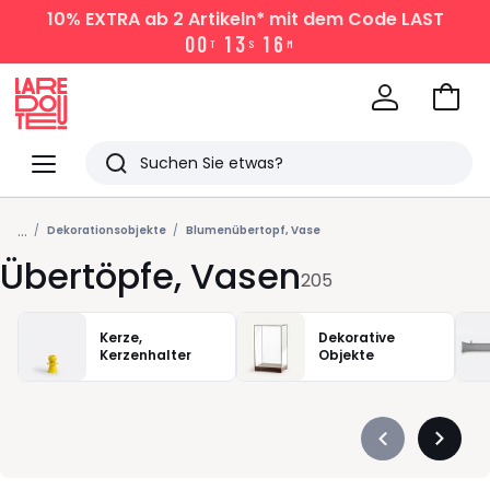
10% EXTRA
ab 2 Artikeln* mit dem Code LAST
0
0
1
3
1
6
T
S
M
Zum
Ware
La
Redoute
Menü
Suchen
Zuletzt
...
angesehen
Dekorationsobjekte
Blumenübertopf, Vase
Übertöpfe, Vasen
Artikel
205
Kerze,
Dekorative
Kerzenhalter
Objekte
Précédent
Suivan
-
-