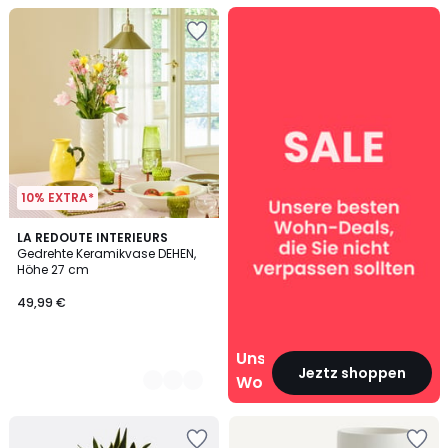
Unsere
Wohn‑Deals
10% EXTRA*
2
LA REDOUTE INTERIEURS
Gedrehte Keramikvase DEHEN,
Farben
Höhe 27 cm
49,99 €
Unsere
Jeztz shoppen
Wohn‑Deals