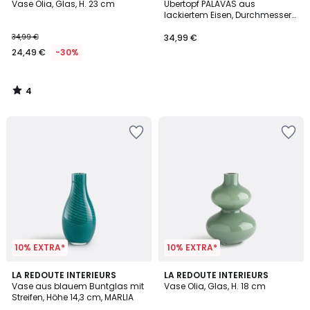
/
Vase Olia, Glas, H. 23 cm
Übertopf PALAVAS aus
5
lackiertem Eisen, Durchmesser
20 cm
34,99 €
34,99 €
24,49 €
-30%
4
/
5
10% EXTRA*
10% EXTRA*
5
LA REDOUTE INTERIEURS
LA REDOUTE INTERIEURS
/
Vase aus blauem Buntglas mit
Vase Olia, Glas, H. 18 cm
5
Streifen, Höhe 14,3 cm, MARLIA