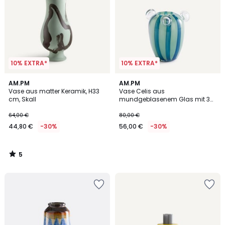
10% EXTRA*
10% EXTRA*
5
AM.PM
AM.PM
/
Vase aus matter Keramik, H33
Vase Celis aus
5
cm, Skall
mundgeblasenem Glas mit 3
Blasen, H20,5 cm
64,00 €
80,00 €
44,80 €
-30%
56,00 €
-30%
5
/
5