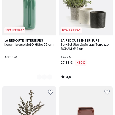
10% EXTRA*
10% EXTRA*
4,6
4
LA REDOUTE INTERIEURS
LA REDOUTE INTERIEURS
/ 5
Keramikvase MALO, Höhe 25 cm
3er-Set Übertöpfe aus Terrazzo
Farben
BOHAM, Ø12 cm
49,99 €
39,99 €
27,99 €
-30%
4,6
/
5