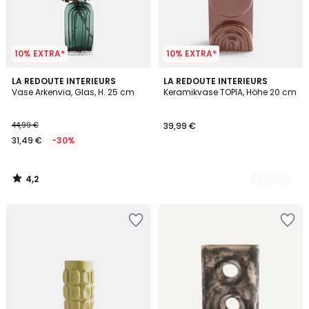
10% EXTRA*
10% EXTRA*
4,2
LA REDOUTE INTERIEURS
3
LA REDOUTE INTERIEURS
/ 5
Vase Arkenvia, Glas, H. 25 cm
Keramikvase TOPIA, Höhe 20 cm
Farben
44,99 €
39,99 €
31,49 €
-30%
4,2
/
5