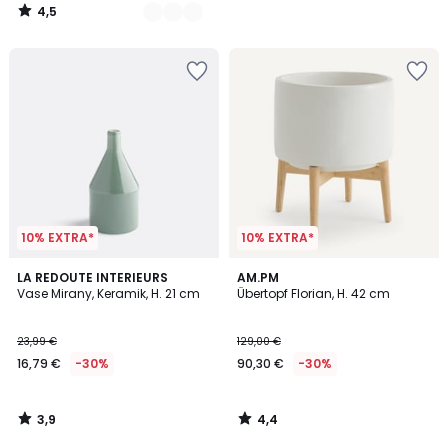
4,5
/
5
10% EXTRA*
10% EXTRA*
3,9
4,4
LA REDOUTE INTERIEURS
AM.PM
/ 5
/ 5
Vase Mirany, Keramik, H. 21 cm
Übertopf Florian, H. 42 cm
23,99 €
129,00 €
16,79 €
-30%
90,30 €
-30%
3,9
4,4
/
/
5
5