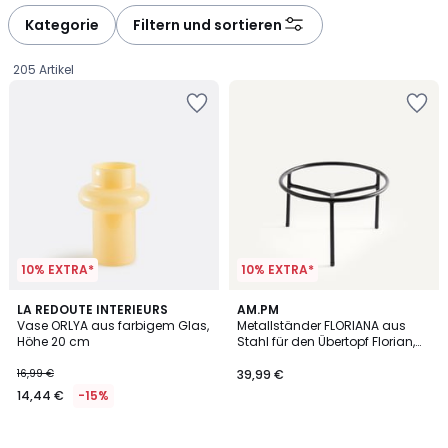
défiler
défiler
à
à
Kategorie
Filtern und sortieren
gauche
droite
205 Artikel
10% EXTRA*
10% EXTRA*
LA REDOUTE INTERIEURS
AM.PM
Vase ORLYA aus farbigem Glas,
Metallständer FLORIANA aus
Höhe 20 cm
Stahl für den Übertopf Florian,
14,44
Höhe 16 cm
16,99 €
39,99 €
€
14,44 €
-15%
Statt
16,99
€