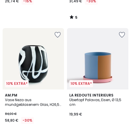
29,74 €
-15%
31,49 €
-30%
5
/
5
10% EXTRA*
10% EXTRA*
1
AM.PM
LA REDOUTE INTERIEURS
/
Vase Neza aus
Übertopf Palavas, Eisen, Ø 13,5
5
mundgeblasenem Glas, H26,5
cm
cm
84,00 €
19,99 €
58,80 €
-30%