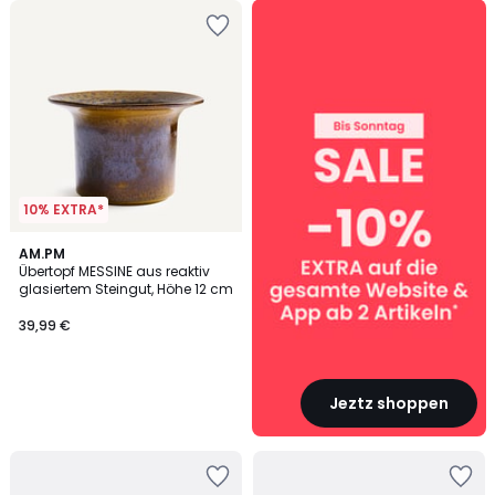
SALE
:
10%
EXTRA
ab
2
Artikeln*
10% EXTRA*
AM.PM
Übertopf MESSINE aus reaktiv
glasiertem Steingut, Höhe 12 cm
39,99 €
Jeztz shoppen