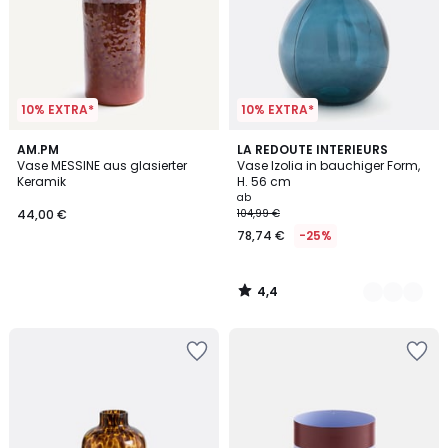
10% EXTRA*
10% EXTRA*
4,4
AM.PM
4
LA REDOUTE INTERIEURS
/ 5
Vase MESSINE aus glasierter
Vase Izolia in bauchiger Form,
Farben
Keramik
H. 56 cm
ab
44,00 €
104,99 €
78,74 €
-25%
4,4
/
5