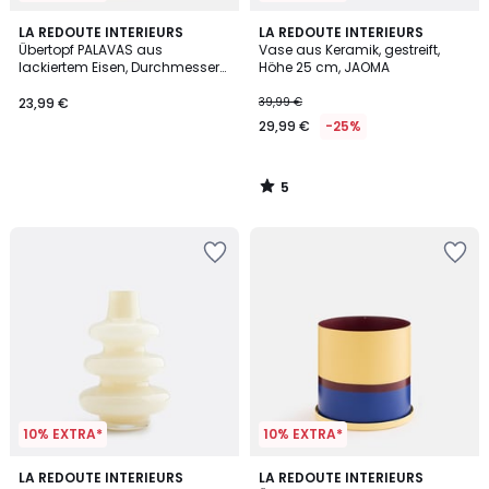
5
LA REDOUTE INTERIEURS
LA REDOUTE INTERIEURS
/
Übertopf PALAVAS aus
Vase aus Keramik, gestreift,
5
lackiertem Eisen, Durchmesser
Höhe 25 cm, JAOMA
16 cm
23,99 €
39,99 €
29,99 €
-25%
5
/
5
10% EXTRA*
10% EXTRA*
4
LA REDOUTE INTERIEURS
LA REDOUTE INTERIEURS