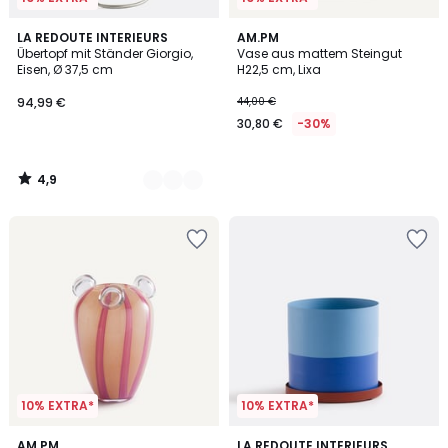
4,9
2
LA REDOUTE INTERIEURS
AM.PM
/ 5
Übertopf mit Ständer Giorgio,
Vase aus mattem Steingut
Farben
Eisen, Ø 37,5 cm
H22,5 cm, Lixa
94,99 €
44,00 €
30,80 €
-30%
4,9
/
5
10% EXTRA*
10% EXTRA*
5
AM.PM
LA REDOUTE INTERIEURS