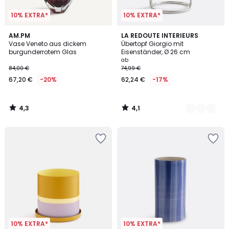
10% EXTRA*
10% EXTRA*
4,3
4,1
AM.PM
2
LA REDOUTE INTERIEURS
/ 5
/ 5
Vase Veneto aus dickem
Übertopf Giorgio mit
Farben
burgunderrotem Glas
Eisenständer, Ø 26 cm
ab
84,00 €
74,99 €
67,20 €
-20%
62,24 €
-17%
4,3
4,1
/
/
5
5
10% EXTRA*
10% EXTRA*