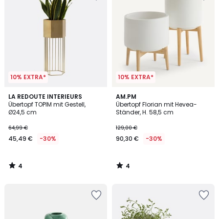
10% EXTRA*
10% EXTRA*
4
4
LA REDOUTE INTERIEURS
AM.PM
/
/
Übertopf TOPIM mit Gestell,
Übertopf Florian mit Hevea-
5
5
Ø24,5 cm
Ständer, H. 58,5 cm
64,99 €
129,00 €
45,49 €
-30%
90,30 €
-30%
4
4
/
/
5
5