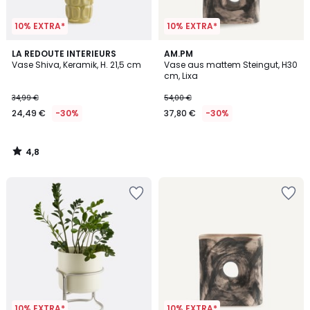
10% EXTRA*
10% EXTRA*
4,8
LA REDOUTE INTERIEURS
AM.PM
/ 5
Vase Shiva, Keramik, H. 21,5 cm
Vase aus mattem Steingut, H30
cm, Lixa
34,99 €
54,00 €
24,49 €
-30%
37,80 €
-30%
4,8
/
5
10% EXTRA*
10% EXTRA*