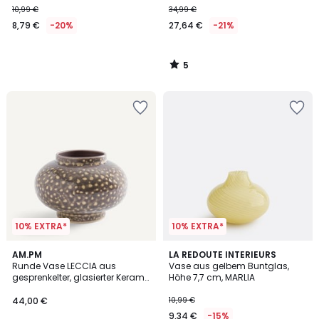
10,99 €
34,99 €
8,79 €
-20%
27,64 €
-21%
5
/
5
10% EXTRA*
10% EXTRA*
AM.PM
LA REDOUTE INTERIEURS
Runde Vase LECCIA aus
Vase aus gelbem Buntglas,
gesprenkelter, glasierter Kerami,
Höhe 7,7 cm, MARLIA
Höhe 12,5 cm
44,00 €
10,99 €
9,34 €
-15%