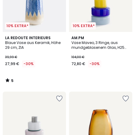
10% EXTRA*
10% EXTRA*
5
LA REDOUTE INTERIEURS
AM.PM
/
Blaue Vase aus Keramik, Höhe
Vase Maveo, 3 Ringe, aus
5
29 cm, ZIA
mundgeblasenem Glas, H25
cm
39,99 €
104,00 €
27,99 €
-30%
72,80 €
-30%
5
/
5