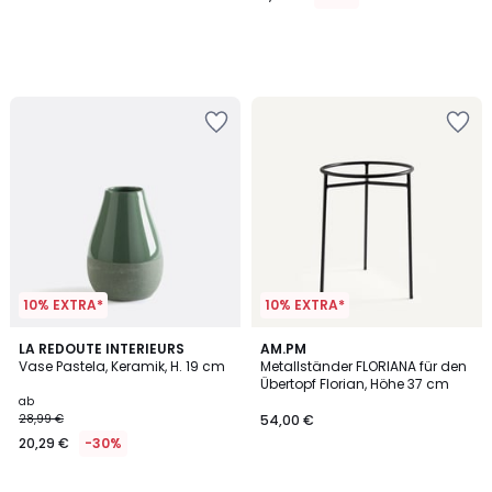
10% EXTRA*
10% EXTRA*
4,5
3
LA REDOUTE INTERIEURS
AM.PM
/ 5
Vase Pastela, Keramik, H. 19 cm
Metallständer FLORIANA für den
Farben
Übertopf Florian, Höhe 37 cm
ab
28,99 €
54,00 €
20,29 €
-30%