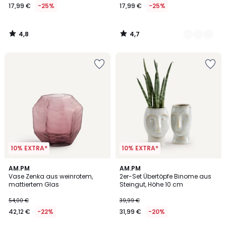
17,99 €
-25%
17,99 €
-25%
4,8
4,7
/
/
5
5
10% EXTRA*
10% EXTRA*
5
4,2
AM.PM
AM.PM
/
/ 5
Vase Zenka aus weinrotem,
2er-Set Übertöpfe Binome aus
5
mattiertem Glas
Steingut, Höhe 10 cm
54,00 €
39,99 €
42,12 €
-22%
31,99 €
-20%