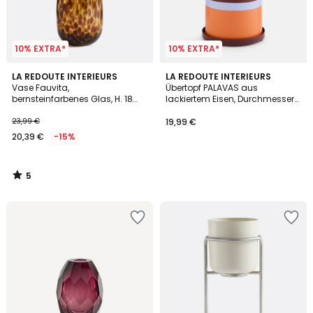
10% EXTRA*
10% EXTRA*
5
LA REDOUTE INTERIEURS
LA REDOUTE INTERIEURS
/
Vase Fauvita,
Übertopf PALAVAS aus
5
bernsteinfarbenes Glas, H. 18
lackiertem Eisen, Durchmesser
cm
13,5 cm
23,99 €
19,99 €
20,39 €
-15%
5
/
5