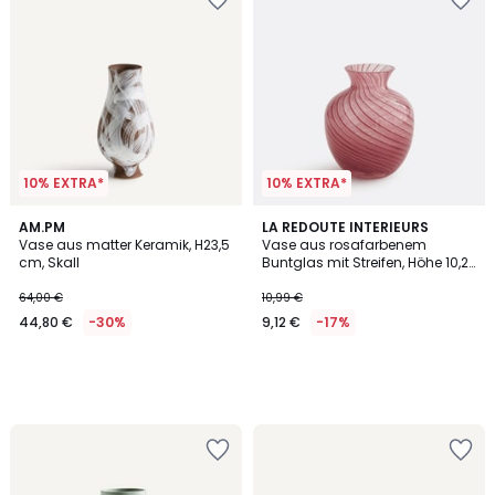
10% EXTRA*
10% EXTRA*
AM.PM
LA REDOUTE INTERIEURS
Vase aus matter Keramik, H23,5
Vase aus rosafarbenem
cm, Skall
Buntglas mit Streifen, Höhe 10,2
cm, MARLIA
64,00 €
10,99 €
44,80 €
-30%
9,12 €
-17%