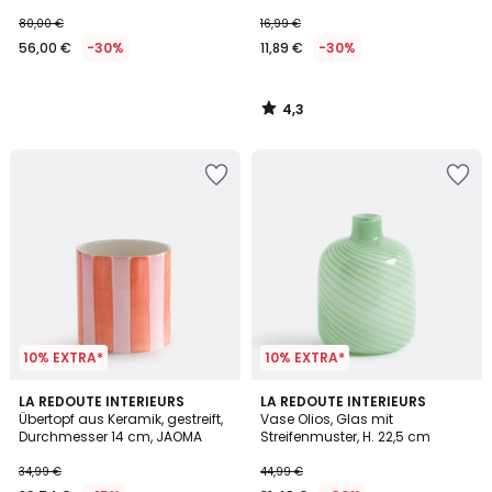
Blasen, H18 cm
80,00 €
16,99 €
56,00 €
-30%
11,89 €
-30%
4,3
/
5
10% EXTRA*
10% EXTRA*
5
LA REDOUTE INTERIEURS
LA REDOUTE INTERIEURS
/
Übertopf aus Keramik, gestreift,
Vase Olios, Glas mit
5
Durchmesser 14 cm, JAOMA
Streifenmuster, H. 22,5 cm
34,99 €
44,99 €