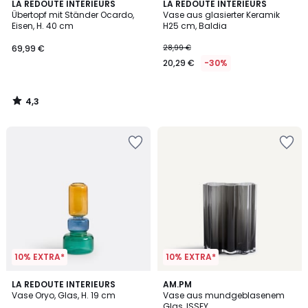
4,3
LA REDOUTE INTERIEURS
LA REDOUTE INTERIEURS
/ 5
Übertopf mit Ständer Ocardo,
Vase aus glasierter Keramik
Eisen, H. 40 cm
H25 cm, Baldia
69,99 €
28,99 €
20,29 €
-30%
4,3
/
5
10% EXTRA*
10% EXTRA*
4,7
LA REDOUTE INTERIEURS
AM.PM
/ 5
Vase Oryo, Glas, H. 19 cm
Vase aus mundgeblasenem
Glas, ISSEY