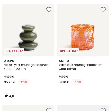
10% EXTRA*
10% EXTRA*
4,8
AM.PM
AM.PM
/ 5
Vase Fysa, mundgeblasenes
Vase aus mundgeblasenem
Glas, H. 20 cm
Glas, Berna
44,00 €
74,00 €
35,20 €
-20%
51,80 €
-30%
4,8
/
5