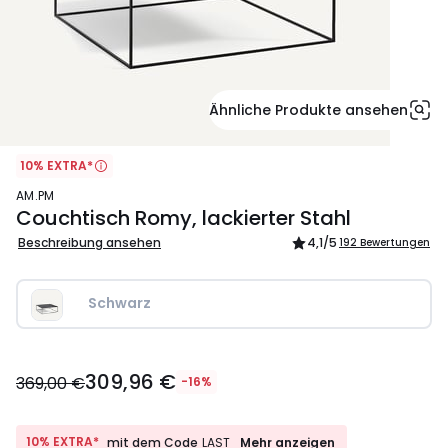
Ähnliche Produkte ansehen
10% EXTRA*
AM.PM
Couchtisch Romy, lackierter Stahl
Beschreibung ansehen
4,1
/5
192 Bewertungen
Schwarz
309,96
309,96 €
€
369,00 €
-16%
Statt
369,00
€
10%
10% EXTRA*
Mehr anzeigen
mit dem Code
LAST