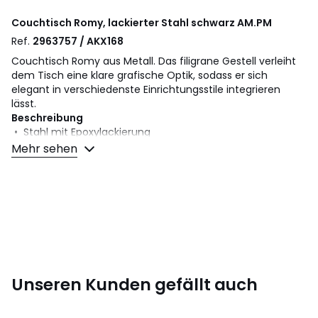
Couchtisch Romy, lackierter Stahl schwarz
AM.PM
Ref.
2963757 / AKX168
Couchtisch Romy aus Metall. Das filigrane Gestell verleiht
dem Tisch eine klare grafische Optik, sodass er sich
elegant in verschiedenste Einrichtungsstile integrieren
lässt.
Beschreibung
• Stahl mit Epoxylackierung
Mehr sehen
Masse
• B. 100 x H. 33 x T. 100 cm
• Dicke der Platte 14 mm
. ! .
Masse und Gewicht der Sendung
1 Paket
Unseren Kunden gefällt auch
• B107 x H42 x T107 cm, 40 kg
Farbe:
Schwarz