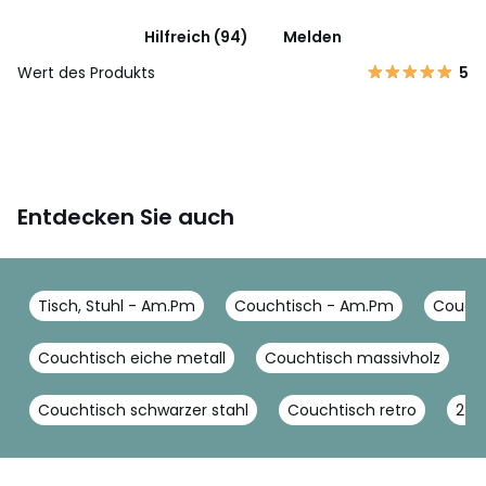
Hilfreich (94)
Melden
Wert des Produkts
5
Entdecken Sie auch
Tisch, Stuhl - Am.Pm
Couchtisch - Am.Pm
Coucht
Couchtisch eiche metall
Couchtisch massivholz
Couchtisch schwarzer stahl
Couchtisch retro
2 be