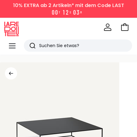
10% EXTRA
ab 2 Artikeln* mit dem Code LAST
0
0
1
2
0
3
T
S
M
Zum
Ware
La
Redoute
Menü
Suchen
Zuletzt
angesehen
Artikel