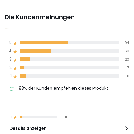
Die Kundenmeinungen
4,1
5
94
(192)
Durchnschnitt in
4
60
allen Sprachen
3
20
2
7
Meinungen 100% zertifiziert,
1
11
Unsere Engagement
83% der Kunden
5
94
83% der Kunden empfehlen dieses Produkt
empfehlen dieses Produkt
4
60
3
20
2
7
1
11
Details anzeigen