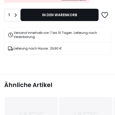
EXTRA*
16%
mit
Rabatt
dem
angewendet.
Anzahl
1
IN DEN WARENKORB
Code
LAST
Versand innerhalb von 7 bis 10 Tagen. Lieferung nach
Vereinbarung
Lieferung nach Hause :
29,90 €
Ähnliche Artikel