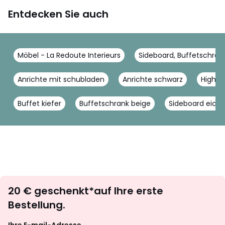
Entdecken Sie auch
Möbel - La Redoute Interieurs
Sideboard, Buffetschrank
Anrichte mit schubladen
Anrichte schwarz
Highbo
Buffet kiefer
Buffetschrank beige
Sideboard eich
Newsletter
20 € geschenkt*auf Ihre erste
abonnieren
Bestellung.