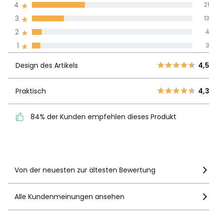
Durchnschnitt in
4
21
Größe
Einheitsgrösse
allen Sprachen
3
13
Herunterladen
2
4
Meinungen 100% zertifiziert,
Montageplan und Pflegehinweise
1
3
Unsere Engagement
Design des
5
23
4,5
Artikels
Design des Artikels
4,5
4
21
3
13
Praktisch
4,3
Praktisch
4,3
2
4
84% der Kunden
1
3
84% der Kunden empfehlen dieses Produkt
empfehlen dieses Produkt
Details anzeigen
Von der neuesten zur ältesten Bewertung
Alle Kundenmeinungen ansehen