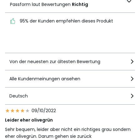
Passform laut Bewertungen
Richtig
Bewertungen
Richtig
2
2
1
2
95% der Kunden empfehlen dieses Produkt
95% der Kunden
empfehlen dieses Produkt
Details anzeigen
Von der neuesten zur ältesten Bewertung
Alle Kundenmeinungen ansehen
Deutsch
09/10/2022
Leider eher olivegrün
Sehr bequem, leider aber nicht ein richtiges grau sondern
eher olivegrün. Darum gehen sie zurück