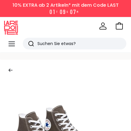
10% EXTRA
ab 2 Artikeln* mit dem Code LAST
0
1
0
9
0
7
T
S
M
Zum
Ware
La
Redoute
Menü
Suchen
Zuletzt
angesehen
Artikel