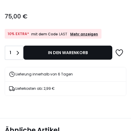
75,00
75,00 €
€.
10%
10% EXTRA*
Mehr anzeigen
mit dem Code
LAST
EXTRA*
mit
dem
Anzahl
1
IN DEN WARENKORB
Code
LAST
Lieferung innerhalb von 6 Tagen
Lieferkosten ab
:
2,99 €
Ähnliche Artikel