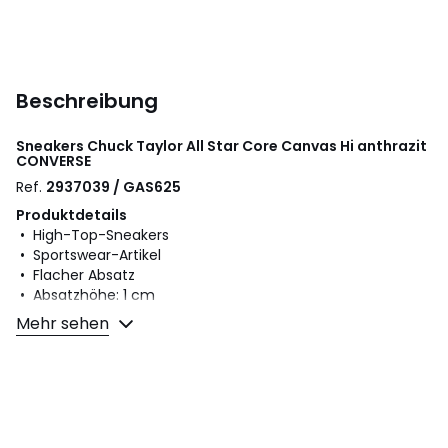
Beschreibung
Sneakers Chuck Taylor All Star Core Canvas Hi anthrazit
CONVERSE
Ref.
2937039 / GAS625
Produktdetails
• High-Top-Sneakers
• Sportswear-Artikel
• Flacher Absatz
• Absatzhöhe: 1 cm
• Verschluss: Schnürung
Mehr sehen
• Glattes Finish
Material und Pflege
• Obermaterial: 100% Canvas
• Futter: 100% Textil
• Innensohle: 100% Textil