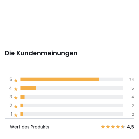
Die Kundenmeinungen
4,6
5
74
(97)
Durchnschnitt in
4
15
allen Sprachen
3
4
2
2
Meinungen 100% zertifiziert,
1
2
Unsere Engagement
Wert des
5
74
4,5
Produkts
Wert des Produkts
4,5
4
15
Passform laut
3
4