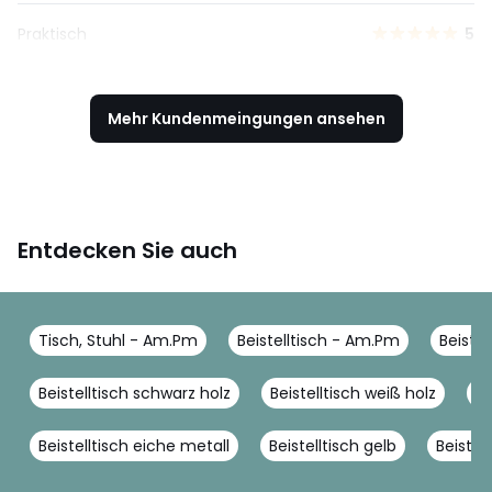
Praktisch
5
Mehr Kundenmeingungen ansehen
Entdecken Sie auch
Tisch, Stuhl - Am.Pm
Beistelltisch - Am.Pm
Beistel
Beistelltisch schwarz holz
Beistelltisch weiß holz
Ra
Beistelltisch eiche metall
Beistelltisch gelb
Beiste