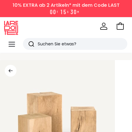
10% EXTRA
ab 2 Artikeln* mit dem Code LAST
0
0
1
5
3
0
T
S
M
Zum
Ware
La
Redoute
Menü
Suchen
Zuletzt
angesehen
Artikel