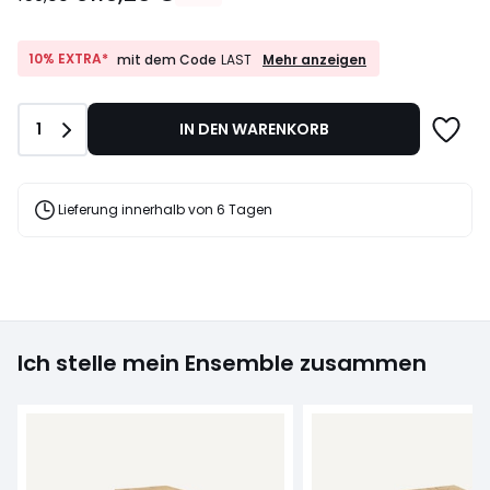
€
Statt
159,00
10%
10% EXTRA*
Mehr anzeigen
mit dem Code
LAST
EXTRA*
€
mit
25%
dem
Rabatt
Anzahl
1
IN DEN WARENKORB
Code
angewendet.
LAST
Lieferung innerhalb von 6 Tagen
Ich stelle mein Ensemble zusammen