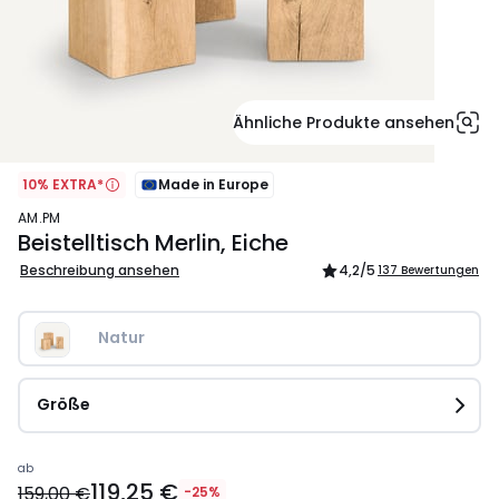
Ähnliche Produkte ansehen
10% EXTRA*
Made in Europe
AM.PM
Beistelltisch Merlin, Eiche
Beschreibung ansehen
4,2
/5
137 Bewertungen
Natur
Größe
Ab
ab
119,25 €
119,25
159,00 €
-25%