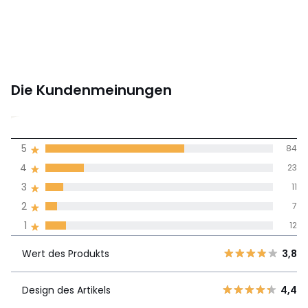
Die Kundenmeinungen
4,2
5
84
(137)
Durchnschnitt in
4
23
allen Sprachen
3
11
2
7
Meinungen 100% zertifiziert,
1
12
Unsere Engagement
Wert des
5
84
3,8
Produkts
Wert des Produkts
3,8
4
23
3
11
Design des
Design des Artikels
4,4
4,4
2
7
Artikels