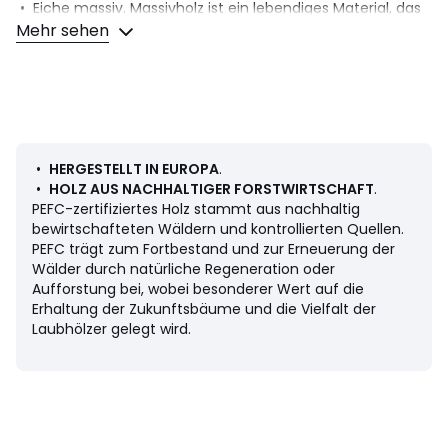
• Eiche massiv. Massivholz ist ein lebendiges Material, das
gewisse Unregelmässigkeiten aufweist und im Laufe der
Mehr sehen
Zeit leicht rissig werden kann
• Naturfarben, sägerau (wird ein weniger naturbelassener
Look gewünscht, kann das Holz abgeschliffen oder
gewachst werden)
• 4 Filzschoner unten
: Der Beistelltisch Merlin sollte nicht auf einem Teppich,
•
HERGESTELLT IN EUROPA
.
Teppichboden oder einer Seegrasmatte stehen, da solche
•
HOLZ AUS NACHHALTIGER FORSTWIRTSCHAFT
.
Bodenbeläge keine Luftzirkulation ermöglichen und somit
PEFC-zertifiziertes Holz stammt aus nachhaltig
die Bildung von Schimmel begünstigen.
bewirtschafteten Wäldern und kontrollierten Quellen.
PEFC trägt zum Fortbestand und zur Erneuerung der
Masse
Wälder durch natürliche Regeneration oder
• Grösse S: B. 25 x H. 30 x T. 25 cm, 12 kg
Aufforstung bei, wobei besonderer Wert auf die
• Grösse M: B. 25 x H. 35 x T. 25 cm, 16 kg
Erhaltung der Zukunftsbäume und die Vielfalt der
• Grösse L: B. 30 x H. 45 x T. 30 cm, 35 kg
Laubhölzer gelegt wird.
. ! .
Herkunftsland : Spanien/Frankreich, Eiche (Quercus