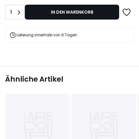
699,00
€
Anzahl
1
IN DEN WARENKORB
25%
Rabatt
angewendet.
Lieferung innerhalb von 6 Tagen
Ähnliche Artikel