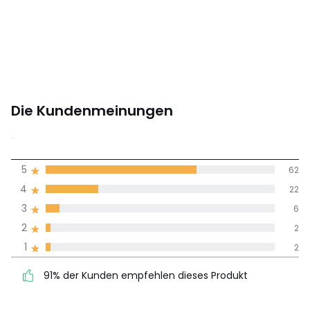
Die Kundenmeinungen
4,5
5
62
(94)
Durchnschnitt in
4
22
allen Sprachen
3
6
2
2
Meinungen 100% zertifiziert,
1
2
Unsere Engagement
91% der Kunden
5
62
91% der Kunden empfehlen dieses Produkt
empfehlen dieses Produkt
4
22
3
6