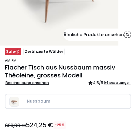
Ähnliche Produkte ansehen
Sale
Zertifizierte Wälder
AM.PM
Flacher Tisch aus Nussbaum massiv
Théoleine, grosses Modell
Beschreibung ansehen
4,5
/5
94 Bewertungen
Nussbaum
524,25
524,25 €
€
699,00 €
-25%
Statt