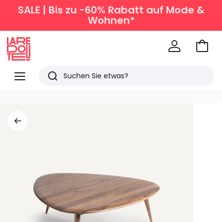
SALE | Bis zu -60% Rabatt auf Mode &
Wohnen*
Zum
Ware
La
Redoute
Menü
Suchen
Zuletzt
angesehen
Artikel