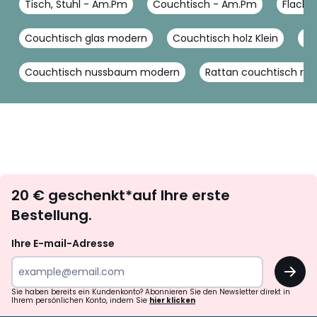
Tisch, Stuhl - Am.Pm
Couchtisch - Am.Pm
Flacher
Couchtisch glas modern
Couchtisch holz Klein
Co
Couchtisch nussbaum modern
Rattan couchtisch ru
Newsletter
20 € geschenkt*auf Ihre erste
abonnieren
Bestellung.
Ihre E-mail-Adresse
OK
Sie haben bereits ein Kundenkonto? Abonnieren Sie den Newsletter direkt in
Ihrem persönlichen Konto, indem Sie
hier klicken