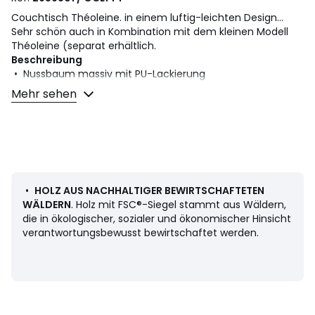
Couchtisch Théoleine. in einem luftig-leichten Design...
Sehr schön auch in Kombination mit dem kleinen Modell
Théoleine (separat erhältlich.
Beschreibung
• Nussbaum massiv mit PU-Lackierung
• Füsse zur Selbstmontage, Anleitung beiliegend
Mehr sehen
Masse
• B. 111 x H. 39 x T. 112,5 cm
.
! .
•
HOLZ AUS NACHHALTIGER BEWIRTSCHAFTETEN
WÄLDERN
. Holz mit FSC®-Siegel stammt aus Wäldern,
die in ökologischer, sozialer und ökonomischer Hinsicht
Herkunftsland : USA, Schwarznussbaum (Juglans nigra)
verantwortungsbewusst bewirtschaftet werden.
Masse und Gewicht der Sendung
1 Paket
• B124 x H14 x T119 cm, 19 kg
Farbe:
Nussbaum