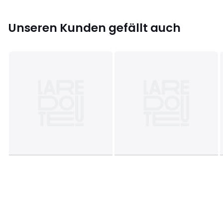
Größe
Einheitsgrösse
Unseren Kunden gefällt auch
Herunterladen
Montageplan und Pflegehinweise