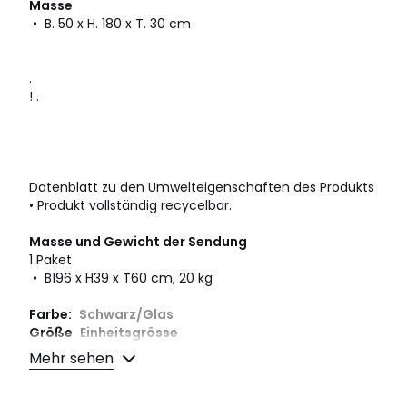
Masse
• B. 50 x H. 180 x T. 30 cm
.
! .
Datenblatt zu den Umwelteigenschaften des Produkts
• Produkt vollständig recycelbar.
Masse und Gewicht der Sendung
1 Paket
• B196 x H39 x T60 cm, 20 kg
Farbe:
Schwarz/Glas
Größe
Einheitsgrösse
Mehr sehen
Herunterladen
Montageplan und Pflegehinweise