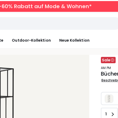
zu -60% Rabatt auf Mode & Wohnen*
te
Outdoor-Kollektion
Neue Kollektion
Sale
AM.PM
Bücher
Beschrei
Anzah
1