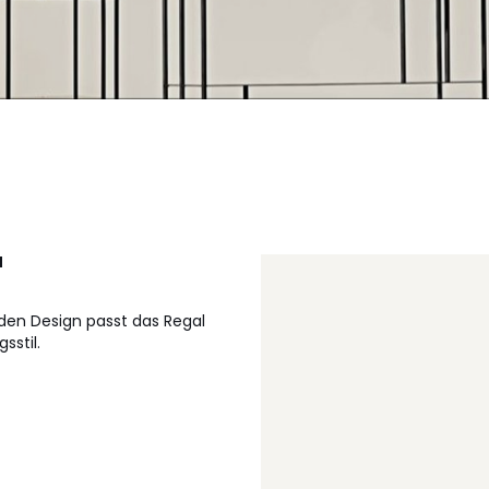
M
nden Design passt das Regal
sstil.