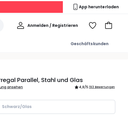
App herunterladen
Willkommen
Anmelden / Registrieren
Voir
Zum
ma
Warenkor
wishlist
Geschäftskunden
regal Parallel, Stahl und Glas
bung ansehen
4,8
/5
193 Bewertungen
Schwarz/Glas
l