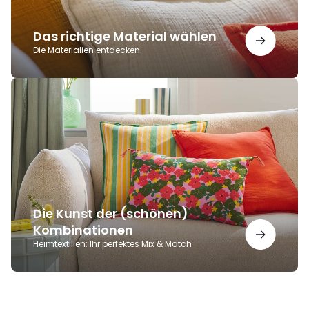
Das richtige Material wählen
Die Materialien entdecken
Die
Kunst
der
(schönen)
Kombinationen
Die Kunst der (schönen)
Kombinationen
Heimtextilien: Ihr perfektes Mix & Match