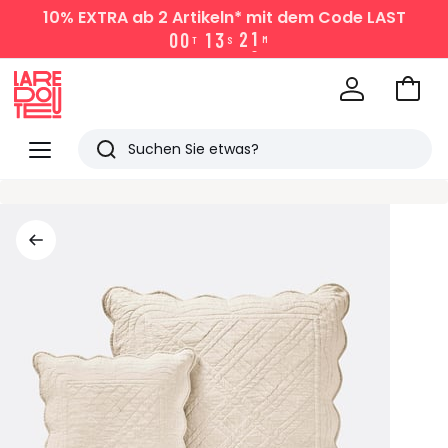
10% EXTRA
ab 2 Artikeln* mit dem Code LAST
0
0
1
3
2
1
T
S
M
Zum
Ware
La
Redoute
Menü
Suchen
Zuletzt
angesehen
Artikel