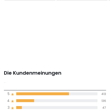
Die Kundenmeinungen
4,4
5
413
(632)
Durchnschnitt in
4
136
allen Sprachen
3
47