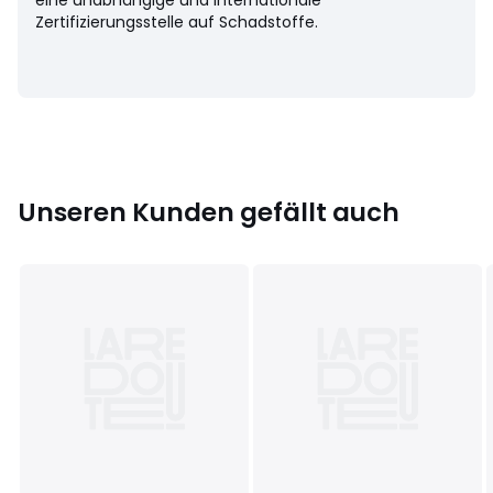
eine unabhängige und internationale
• 65 x 65 cm
Zertifizierungsstelle auf Schadstoffe.
Datenblatt zu den Umwelteigenschaften des Produkts
• Herstellungsort (Weben, Färben, Konfektion): China
Unseren Kunden gefällt auch
Farbe:
Ecru, Weiss, Graugrün , Natur, Grün
Größe
40 x 40 cm, 65 x 65 cm