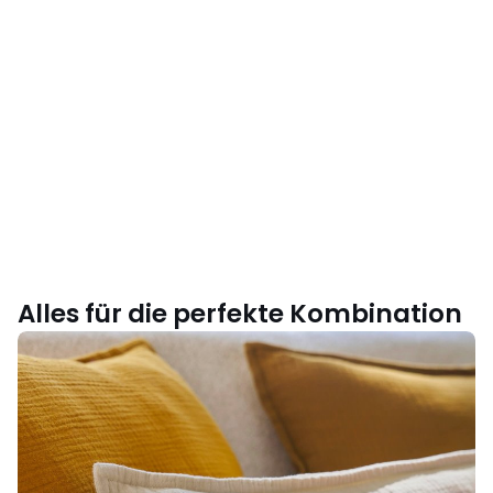
Alles für die perfekte Kombination
Das
richtige
Material
wählen