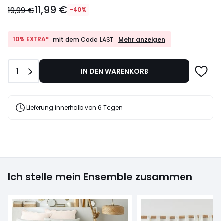
11,99
11,99 €
€
19,99 €
-40%
Statt
19,99
€
10%
10% EXTRA*
Mehr anzeigen
mit dem Code
LAST
EXTRA*
40%
mit
Rabatt
dem
angewendet.
Anzahl
1
IN DEN WARENKORB
Code
LAST
Lieferung innerhalb von 6 Tagen
Ich stelle mein Ensemble zusammen