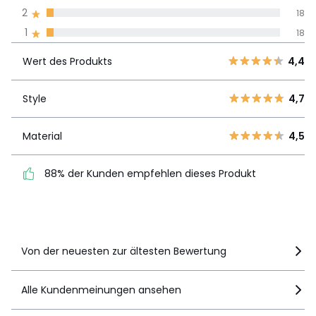
2
18
Meinungen 100% zertifiziert,
1
18
Unsere Engagement
Wert des
5
413
4,4
Produkts
Wert des Produkts
4,4
4
136
3
47
Style
4,7
Style
4,7
2
18
1
18
Material
4,5
Material
4,5
88% der Kunden
88% der Kunden empfehlen dieses Produkt
empfehlen dieses Produkt
Details anzeigen
Von der neuesten zur ältesten Bewertung
Alle Kundenmeinungen ansehen