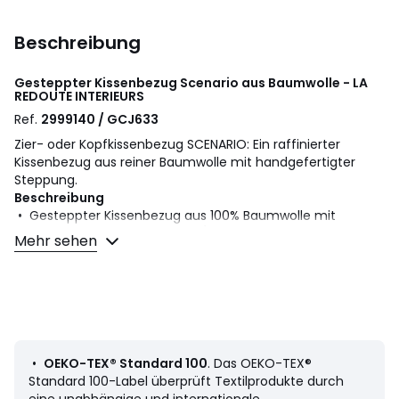
Beschreibung
Gesteppter Kissenbezug Scenario aus Baumwolle - LA
REDOUTE INTERIEURS
Ref.
2999140 / GCJ633
Zier- oder Kopfkissenbezug SCENARIO: Ein raffinierter
Kissenbezug aus reiner Baumwolle mit handgefertigter
Steppung.
Beschreibung
• Gesteppter Kissenbezug aus 100% Baumwolle mit
Baumwollfaser-Füllung (250 g/m²)
Mehr sehen
• Handgefertigt mit raffinierten Abschlüssen (paspelierte
Bogenkanten)
• Hotelverschluss, in Gr. 65 x 65 cm mit Bändern
Pflege
• Maschinenwäsche max. 40°C
•
OEKO-TEX® Standard 100
. Das OEKO-TEX®
Masse
Standard 100-Label überprüft Textilprodukte durch
• 40 x 40 cm