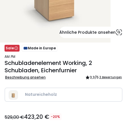
Ähnliche Produkte ansehen
Sale
Made in Europe
AM.PM
Schubladenelement Working, 2
Schubladen, Eichenfurnier
Beschreibung ansehen
3,3
/5
3 Bewertungen
Natureicheholz
423,20
423,20 €
€
529,00 €
-20%
Statt