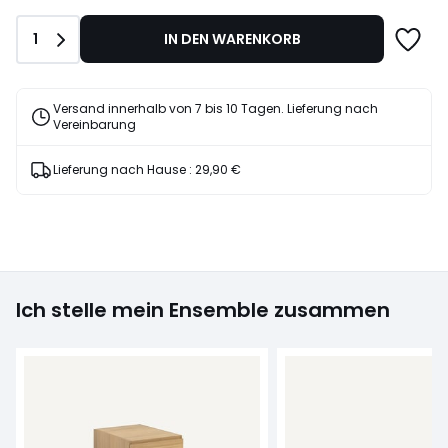
529,00
€
Anzahl
1
IN DEN WARENKORB
20%
Rabatt
angewendet.
Versand innerhalb von 7 bis 10 Tagen. Lieferung nach
Vereinbarung
Lieferung nach Hause :
29,90 €
Ich stelle mein Ensemble zusammen