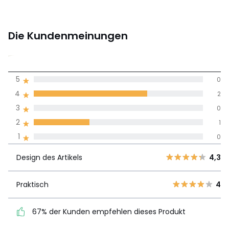
Die Kundenmeinungen
3,3
5
0
(3)
Durchnschnitt in
4
2
allen Sprachen
3
0
2
1
Meinungen 100% zertifiziert,
1
0
Unsere Engagement
Design des
5
0
4,3
Artikels
Design des Artikels
4,3
4
2
3
0
Praktisch
4
Praktisch
4
2
1
67% der Kunden
1
0
67% der Kunden empfehlen dieses Produkt
empfehlen dieses Produkt