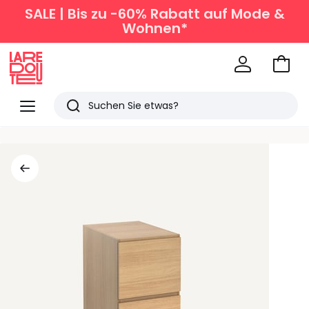
SALE | Bis zu -60% Rabatt auf Mode &
Wohnen*
Zum
Ware
La
Redoute
Menü
Suchen
Zuletzt
angesehen
Artikel