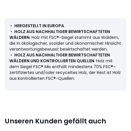
• MDF mit Eichenfurnier, FSC® Mix-zertifiziert
• Glatte Fronten dank integrierter Griffe.
• Dämpfungssystem für sanftes und lautloses Schliessen.
• 2 Schubladen
• Selbstmontage, Anleitung beiliegend
•
HERGESTELLT IN EUROPA
.
•
HOLZ AUS NACHHALTIGER BEWIRTSCHAFTETEN
Masse
WÄLDERN
. Holz mit FSC®-Siegel stammt aus Wäldern,
Gesamtmasse
die in ökologischer, sozialer und ökonomischer Hinsicht
• B. 42 x H. 74,5 x T. 61,5 cm
verantwortungsbewusst bewirtschaftet werden.
•
HOLZ AUS NACHHALTIGER BEWIRTSCHAFTETEN
Innenmasse
WÄLDERN UND KONTROLLIERTEN QUELLEN
. Holz mit
• Schublade: B. 34 x H. 25 x T. 45,5 cm
dem Siegel FSC® Mix enthält mindestens 70% FSC®-
zertifiziertes und/oder recyceltes Holz, der Rest ist Holz
aus kontrollierten FSC®-Quellen.
Herkunftsland : Polen, MDF
Masse und Gewicht der Sendung
1 Paket
• B99 x H14 x T69 cm, 40 kg
Farbe:
Natureicheholz
Unseren Kunden gefällt auch
Größe
Einheitsgrösse