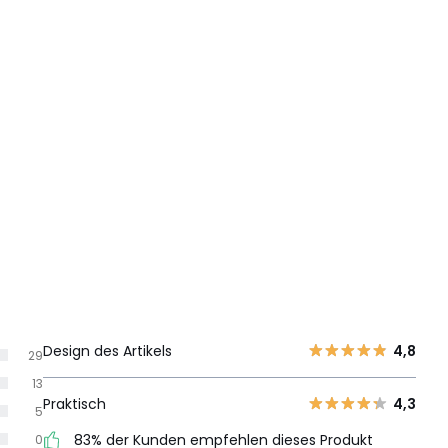
Design des Artikels
4,8
29
13
Praktisch
4,3
5
83% der Kunden empfehlen dieses Produkt
0