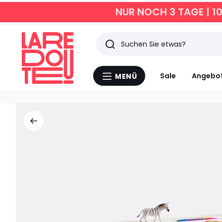
NUR NOCH 3 TAGE | 1
Suchen
Zuletzt
Sale
Angebo
MENÜ
Menü
angesehen
La
Redoute
Artikel