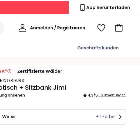
App herunterladen
Willkommen
Anmelden / Registrieren
Voir
Zum
ma
Warenkor
wishlist
Geschäftskunden
RA*
Zertifizierte Wälder
E INTERIEURS
btisch + Sitzbank Jimi
bung ansehen
4,3
/5
50 Bewertungen
Weiss
+
1
Farbe:
l