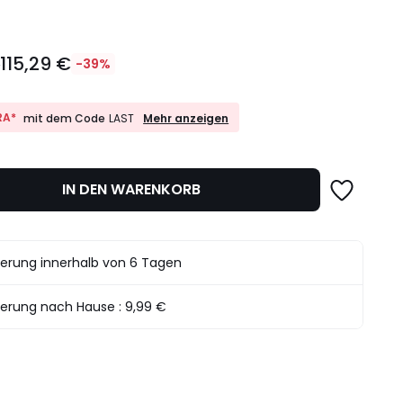
115,29 €
€
-39%
10%
RA*
Mehr anzeigen
mit dem Code
LAST
EXTRA*
mit
dem
det.
Code
IN DEN WARENKORB
LAST
ferung innerhalb von 6 Tagen
ferung nach Hause :
9,99 €